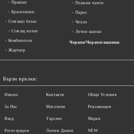
Прашки
Плажни чанти
Бразилиани
Парео
Стягащо бельо
Чехли
Стягащ колан
Летни шапки
Комбинезон
Чорапи/Чорапогащници
Жартиер
Бързи връзки:
Начало
Контакти
Общи Условия
За Нас
Магазини
Рекламации
Вход
Търсене
Марки
Регистрация
Лични Данни
NEW