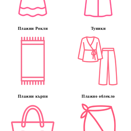
Плажни Рокли
Туники
Плажни кърпи
Плажно облекло