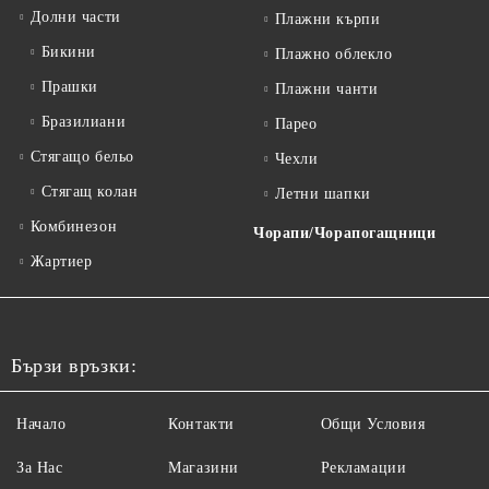
Долни части
Плажни кърпи
Бикини
Плажно облекло
Прашки
Плажни чанти
Бразилиани
Парео
Стягащо бельо
Чехли
Стягащ колан
Летни шапки
Комбинезон
Чорапи/Чорапогащници
Жартиер
Бързи връзки:
Начало
Контакти
Общи Условия
За Нас
Магазини
Рекламации