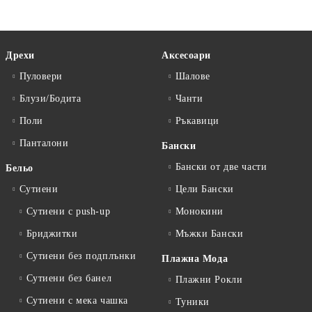
Дрехи
Аксесоари
Пуловери
Шалове
Блузи/Бодита
Чанти
Поли
Ръкавици
Панталони
Бански
Бански от две части
Бельо
Сутиени
Цели Бански
Сутиени с push-up
Монокини
Бриджитки
Мъжки Бански
Сутиени без подплънки
Плажна Мода
Сутиени без банел
Плажни Рокли
Сутиени с мека чашка
Туники