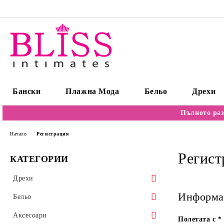
Бански
Плажна Мода
Бельо
Дрехи
Пълното раз
Начало
Регистрация
Регист
КАТЕГОРИИ
Дрехи
Информац
Пуловери
Бельо
Блузи/Бодита
Сутиени
Аксесоари
Полетата с
*