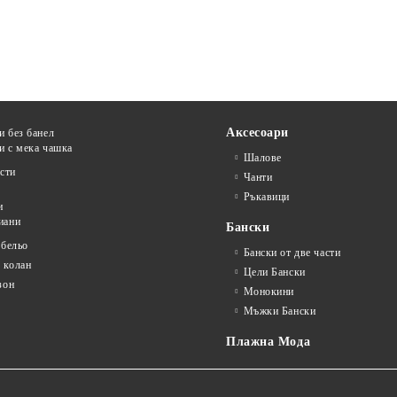
Аксесоари
и без банел
и с мека чашка
Шалове
сти
Чанти
Ръкавици
и
иани
Бански
 бельо
Бански от две части
 колан
Цели Бански
зон
Монокини
Мъжки Бански
Плажна Мода