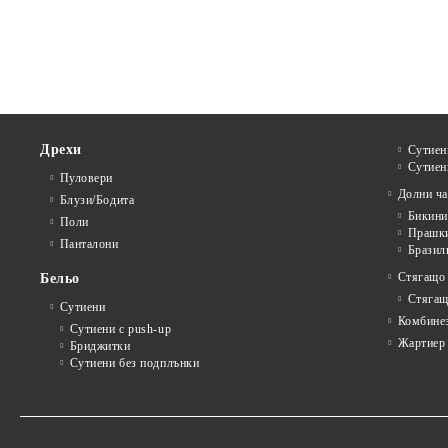
Дрехи
Сутиен
Сутиен
Пуловери
Долни ча
Блузи/Бодита
Бикини
Поли
Прашк
Панталони
Бразил
Стягащо
Бельо
Стягащ
Сутиени
Комбине
Сутиени с push-up
Жартиер
Бриджитки
Сутиени без подплънки