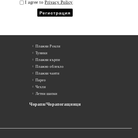
I agree to
Privacy Policy
Плажни Рокли
Туники
Плажни кърпи
Плажно облекло
Плажни чанти
Парео
Чехли
Летни шапки
Чорапи/Чорапогащници