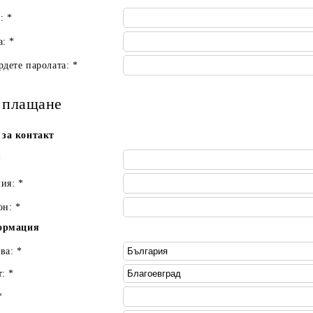
л:
*
а:
*
рдете паролата:
*
 плащане
за контакт
*
лия:
*
он:
*
ормация
ва:
*
т:
*
*