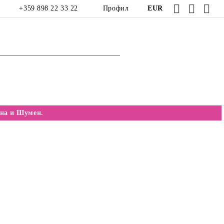
+359 898 22 33 22
Профил
EUR
на и Шумен.