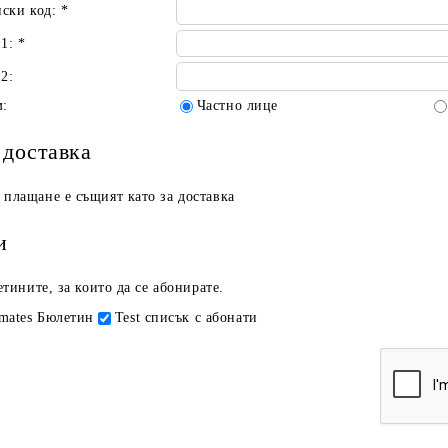
ски код:
*
 1:
*
2:
м:
Частно лице
 доставка
 плащане е същият като за доставка
и
тините, за които да се абонирате.
imates Бюлетин
Test списък с абонати