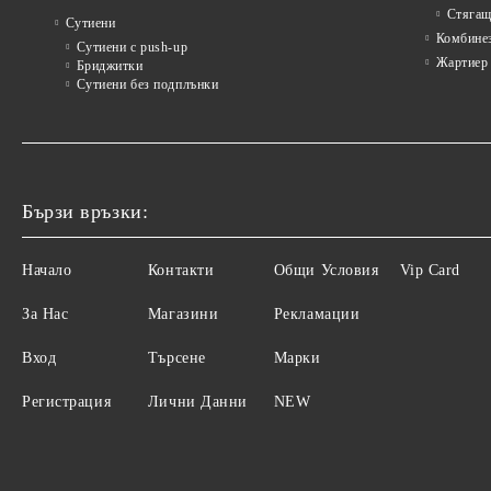
Стягащ
Сутиени
Комбине
Сутиени с push-up
Жартиер
Бриджитки
Сутиени без подплънки
Бързи връзки:
Начало
Контакти
Общи Условия
Vip Card
За Нас
Магазини
Рекламации
Вход
Търсене
Марки
Регистрация
Лични Данни
NEW