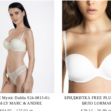
ystic Dahlia S24-0813-01-
БРИДЖИТКА FREE PLU
M-LY MARC & ANDRE
БЯЛО LORMA
€64.95
127.03 лв.
€29.14
56.99 л