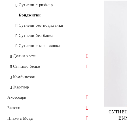
Поли
Сутиени с push-up
Панталони
Бриджитки
Сутиени без подплънки
Сутиени без банел
Сутиени с мека чашка
Долни части
Бикини
Стягащо бельо
Прашки
Стягащ колан
Комбинезон
Бразилиани
Жартиер
Аксесоари
Шалове
Бански
СУТИЕН M
Чанти
BN
Бански от две части
Плажна Мода