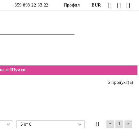
+359 898 22 33 22
Профил
EUR
на и Шумен.
6 продукт(а)
«
»
1