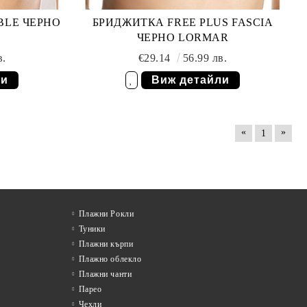
BLE ЧЕРНО
БРИДЖИТКА FREE PLUS FASCIA
ЧЕРНО LORMAR
в.
€29.14
56.99 лв.
ли
Виж детайли
Добави в желани
«
»
1
Плажни Рокли
Туники
Плажни кърпи
Плажно облекло
Плажни чанти
Парео
Чехли