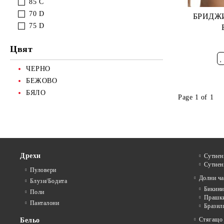
85 C
70 D
БРИДЖИ
75 D
Цвят
Добави в ж
ЧЕРНО
БЕЖОВО
БЯЛО
Page 1 of 1
Дрехи
Сутиен
Сутиен
Пуловери
Долни ча
Блузи/Бодита
Бикини
Поли
Прашк
Панталони
Бразил
Стягащо
Бельо