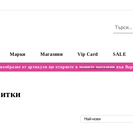
Марки
Магазини
Vip Card
SALE
нообразие от артикули ще откриете в
нашите магазини
във Вар
итки