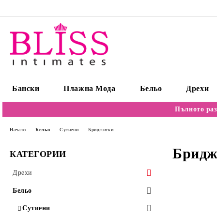
Бански
Плажна Мода
Бельо
Дрехи
Пълното раз
Начало
Бельо
Сутиени
Бриджитки
Бридж
КАТЕГОРИИ
Дрехи
Пуловери
Бельо
Блузи/Бодита
Сутиени