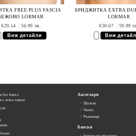
ТКА FREE PLUS FASCIA
БРИДЖИТКА EXTRA DU
БЕЖОВО LORMAR
LORMAR
€29.14
56.99 лв.
€30.67
59.99 л
Виж детайли
Виж детай
елани
Добави в желани
Аксесоари
и без банел
и с мека чашка
Шалове
сти
Чанти
Ръкавици
и
иани
Бански
 бельо
Бански от две части