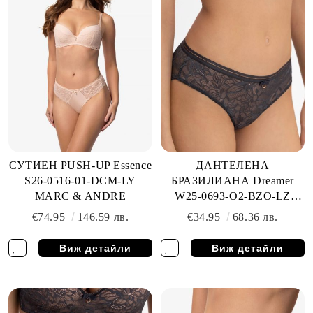
СУТИЕН PUSH-UP Essence
ДАНТЕЛЕНА
S26-0516-01-DCM-LY
БРАЗИЛИАНА Dreamer
MARC & ANDRE
W25-0693-O2-BZO-LZ
MARC & ANDRE
€74.95
146.59 лв.
€34.95
68.36 лв.
Виж детайли
Виж детайли