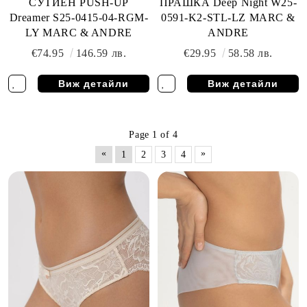
СУТИЕН PUSH-UP
ПРАШКА Deep Night W25-
Dreamer S25-0415-04-RGM-
0591-K2-STL-LZ MARC &
LY MARC & ANDRE
ANDRE
€74.95
146.59 лв.
€29.95
58.58 лв.
Виж детайли
Виж детайли
Page 1 of 4
«
»
1
2
3
4