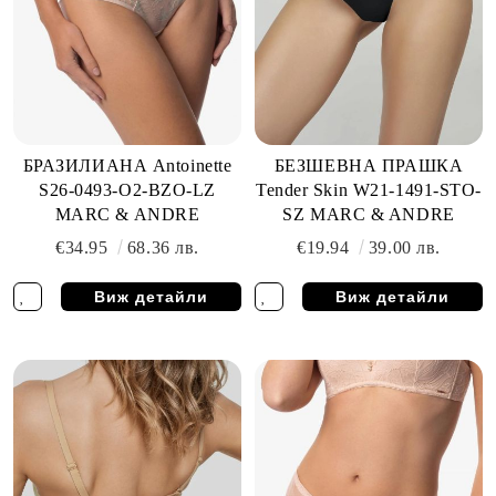
БРАЗИЛИАНА Antoinette
БЕЗШЕВНА ПРАШКА
S26-0493-O2-BZO-LZ
Tender Skin W21-1491-STO-
MARC & ANDRE
SZ MARC & ANDRE
€34.95
68.36 лв.
€19.94
39.00 лв.
Виж детайли
Виж детайли