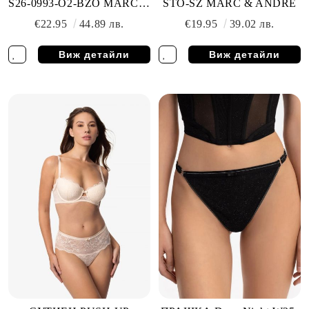
S26-0993-O2-BZO MARC &
STO-SZ MARC & ANDRE
ANDRE
€22.95
44.89 лв.
€19.95
39.02 лв.
Виж детайли
Виж детайли