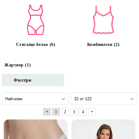
Стягащо бельо (6)
Комбинезон (2)
Жартиер (1)
Филтри
«
»
1
2
3
4