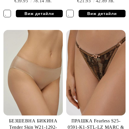
€39.95
78.14 лв.
€21.93
42.89 лв.
Виж детайли
Виж детайли
БЕЗШЕВНА БИКИНА
ПРАШКА Fearless S25-
Tender Skin W21-1292-
0591-K1-STL-LZ MARC &