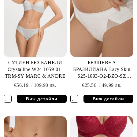
СУТИЕН БЕЗ БАНЕЛИ
БЕЗШЕВНА
Crystalline W24-1059-01-
БРАЗИЛИАНА Lacy Skin
TRM-SY MARC & ANDRE
S25-1093-O2-BZO-SZ
MARC & ANDRE
€56.19
109.90 лв.
€25.56
49.99 лв.
Виж детайли
Виж детайли