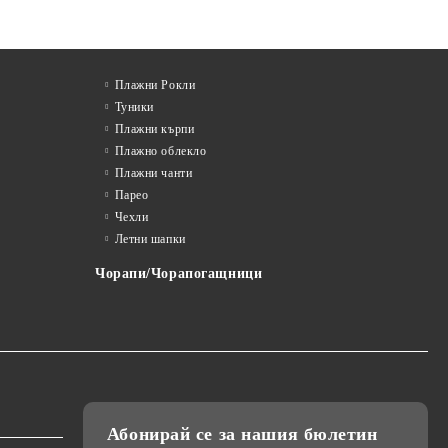
Плажни Рокли
Туники
Плажни кърпи
Плажно облекло
Плажни чанти
Парео
Чехли
Летни шапки
Чорапи/Чорапогащници
Абонирай се за нашия бюлетин