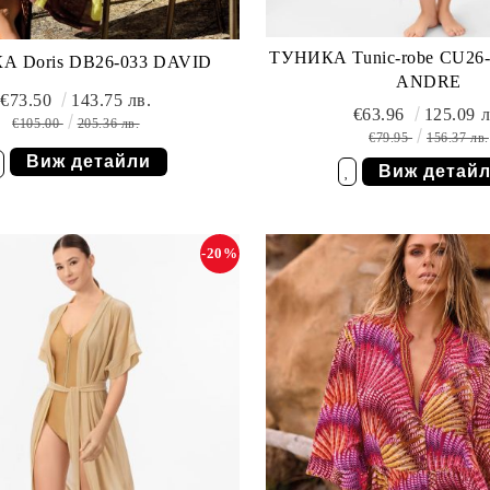
ТУНИКА Tunic-robe CU26
А Doris DB26-033 DAVID
ANDRE
€73.50
143.75 лв.
€63.96
125.09 л
€105.00
205.36 лв.
€79.95
156.37 лв.
Виж детайли
Виж детай
елани
Добави в желани
-20%