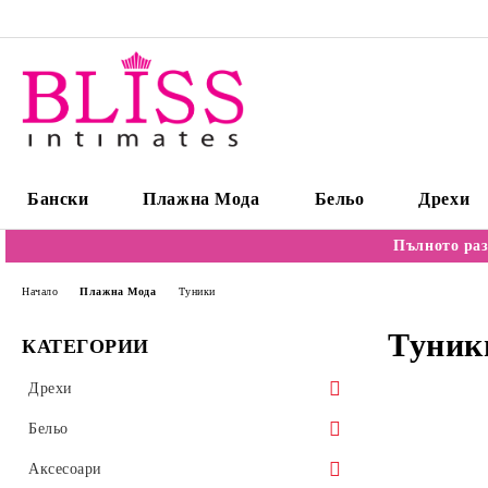
Бански
Плажна Мода
Бельо
Дрехи
Пълното раз
Начало
Плажна Мода
Туники
Туник
КАТЕГОРИИ
Дрехи
Пуловери
Бельо
Блузи/Бодита
Сутиени
Аксесоари