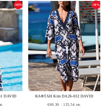
-30%
-30%
31 DAVID
КАФТАН Kim DA26-032 DAVID
в.
€69.30
135.54 лв.