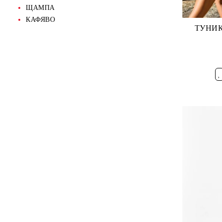
ЩАМПА
КАФЯВО
ТУНИК
Добави в ж