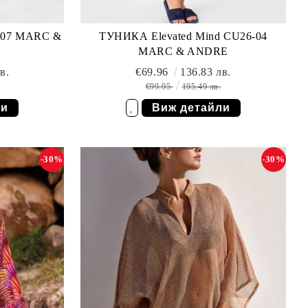
-07 MARC &
ТУНИКА Elevated Mind CU26-04
MARC & ANDRE
в.
€69.96
136.83 лв.
€99.95
195.49 лв.
ли
Виж детайли
Добави в желани
-30%
-30%