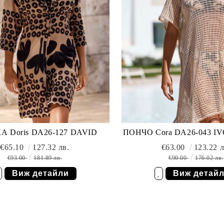
 Doris DA26-127 DAVID
ПОНЧО Cora DA26-043 I
€65.10
127.32 лв.
€63.00
123.22 л
€93.00
181.89 лв.
€90.00
176.02 лв.
Виж детайли
Виж детай
елани
Добави в желани