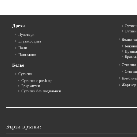
Дрехи
Сутиен
Сутиен
Пуловери
Долни ча
Блузи/Бодита
Бикини
Поли
Прашк
Панталони
Бразил
Стягащо
Бельо
Стягащ
Сутиени
Комбине
Сутиени с push-up
Жартиер
Бриджитки
Сутиени без подплънки
Бързи връзки: