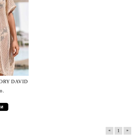
VORY DAVID
в.
ли
«
»
1