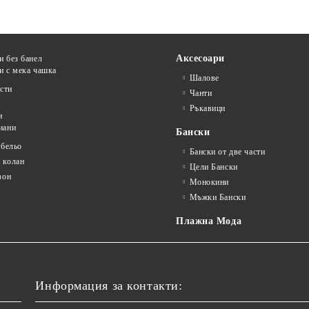
Аксесоари
и без банел
и с мека чашка
Шалове
сти
Чанти
Ръкавици
и
иани
Бански
 бельо
Бански от две части
 колан
Цели Бански
зон
Монокини
Мъжки Бански
Плажна Мода
Информация за контакти: