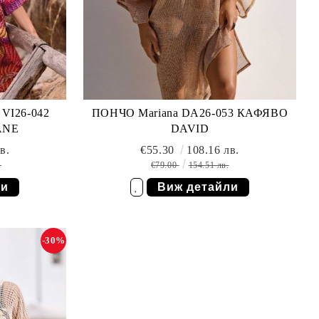
VI26-042
ПОНЧО Mariana DA26-053 КАФЯВО
ANE
DAVID
в.
€55.30
108.16 лв.
.
€79.00
154.51 лв.
ли
Виж детайли
Добави в желани
-30%