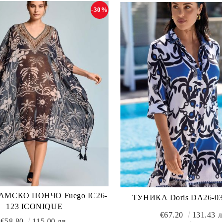
-30%
АМСКО ПОНЧО Fuego IC26-
ТУНИКА Doris DA26-0
123 ICONIQUE
€67.20
131.43 л
€58.80
115.00 лв.