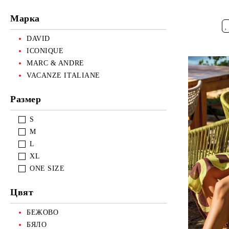
Марка
Добави в ж
DAVID
ICONIQUE
MARC & ANDRE
VACANZE ITALIANE
Размер
S
M
L
XL
ONE SIZE
Цвят
БЕЖОВО
БЯЛО