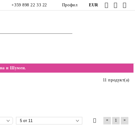
+359 898 22 33 22
Профил
EUR
на и Шумен.
11 продукт(а)
«
»
1