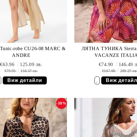
unic-robe CU26-08 MARC &
ЛЯТНА ТУНИКА Sierra 
ANDRE
VACANZE ITALI
€63.96
125.09 лв.
€74.90
146.49 л
€79.95
156.37 лв.
€107.00
209.27 лв
Виж детайли
Виж детай
елани
Добави в желани
-30%