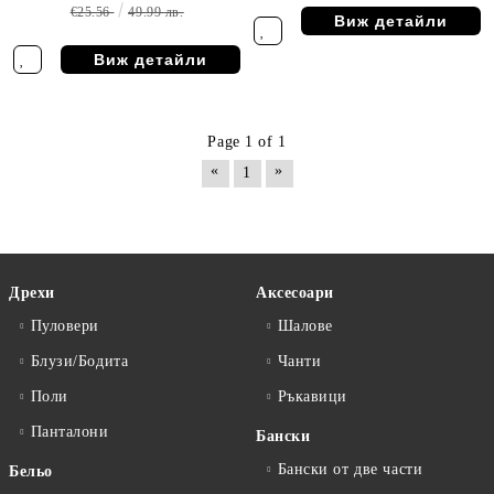
€25.56
49.99 лв.
Виж детайли
Виж детайли
Page 1 of 1
«
»
1
Дрехи
Аксесоари
Пуловери
Шалове
Блузи/Бодита
Чанти
Поли
Ръкавици
Панталони
Бански
Бански от две части
Бельо