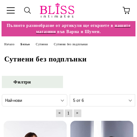
Пълното разнообразие от артикули ще откриете в
нашите
магазини
във Варна и Шумен.
Начало
Бельо
Сутиени
Сутиени без подплънки
Сутиени без подплънки
Филтри
«
»
1