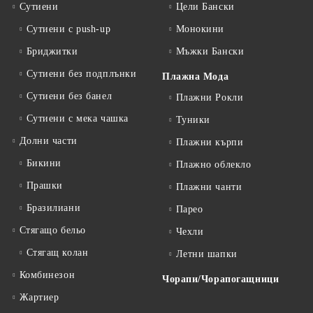
Сутиени
Цели Бански
Сутиени с push-up
Монокини
Бриджитки
Мъжки Бански
Сутиени без подплънки
Плажна Мода
Сутиени без банел
Плажни Рокли
Сутиени с мека чашка
Туники
Долни части
Плажни кърпи
Бикини
Плажно облекло
Прашки
Плажни чанти
Бразилиани
Парео
Стягащо бельо
Чехли
Стягащ колан
Летни шапки
Комбинезон
Чорапи/Чорапогащници
Жартиер