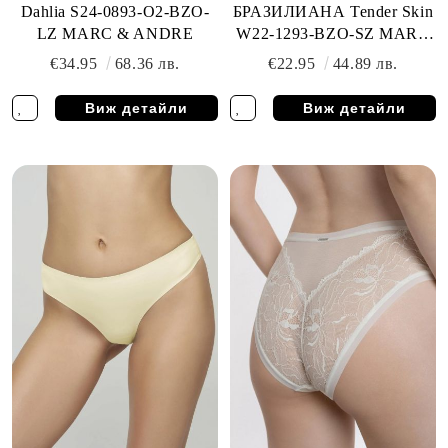
Dahlia S24-0893-O2-BZO-
БРАЗИЛИАНА Tender Skin
LZ MARC & ANDRE
W22-1293-BZO-SZ MARC
& ANDRE
€34.95
68.36 лв.
€22.95
44.89 лв.
Виж детайли
Виж детайли