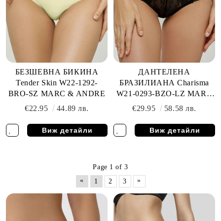
БЕЗШЕВНА БИКИНА
ДАНТЕЛЕНА
Tender Skin W22-1292-
БРАЗИЛИАНА Charisma
BRO-SZ MARC & ANDRE
W21-0293-BZO-LZ MARC
& ANDRE
€22.95
44.89 лв.
€29.95
58.58 лв.
Виж детайли
Виж детайли
Page 1 of 3
«
»
1
2
3