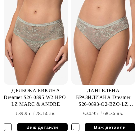
ДЪЛБОКА БИКИНА
ДАНТЕЛЕНА
Dreamer S26-0895-W2-HPO-
БРАЗИЛИАНА Dreamer
LZ MARC & ANDRE
S26-0893-O2-BZO-LZ
MARC & ANDRE
€39.95
78.14 лв.
€34.95
68.36 лв.
Виж детайли
Виж детайли