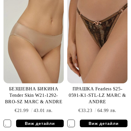
БЕЗШЕВНА БИКИНА
ПРАШКА Fearless S25-
Tender Skin W21-1292-
0591-K1-STL-LZ MARC &
BRO-SZ MARC & ANDRE
ANDRE
€21.99
43.01 лв.
€33.23
64.99 лв.
Виж детайли
Виж детайли