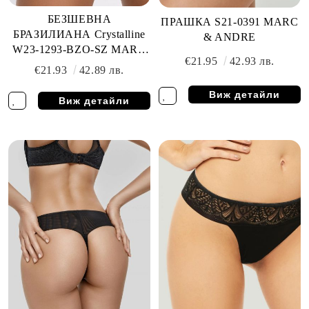
БЕЗШЕВНА
ПРАШКА S21-0391 MARC
БРАЗИЛИАНА Crystalline
& ANDRE
W23-1293-BZO-SZ MARC
€21.95
42.93 лв.
& ANDRE
€21.93
42.89 лв.
Виж детайли
Виж детайли