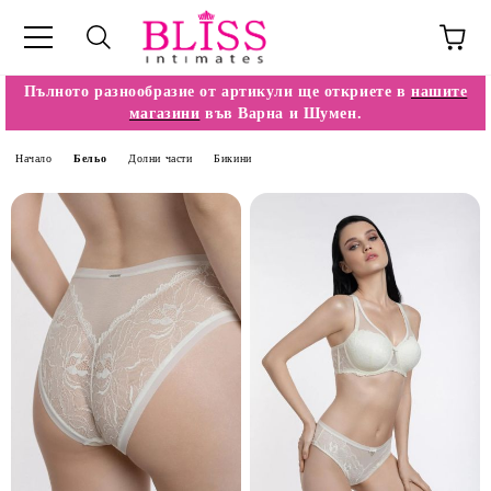
Пълното разнообразие от артикули ще откриете в
нашите
магазини
във Варна и Шумен.
Начало
Бельо
Долни части
Бикини