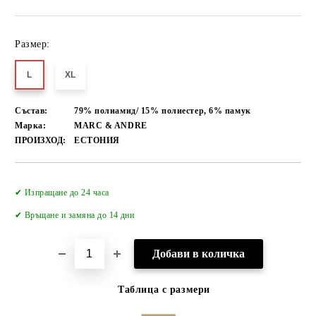
Размер:
L
XL
Състав:
79% полиамид/ 15% полиестер, 6% памук
Марка:
MARC & ANDRE
ПРОИЗХОД:
ЕСТОНИЯ
Добави в желани
✔ Изпращане до 24 часа
✔
Връщане и замяна до 14 дни
Таблица с размери