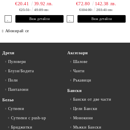
DAVID
€20.41
39.92 лв.
€72.80
142.38 лв.
€25.51
49.89 лв.
€104.00
203.41 лв.
Виж детайли
Виж детайли
Абонирай се
Дрехи
Аксесоари
Пуловери
Шалове
Блузи/Бодита
Чанти
Поли
Ръкавици
Панталони
Бански
Бански от две части
Бельо
Сутиени
Цели Бански
Сутиени с push-up
Монокини
Бриджитки
Мъжки Бански