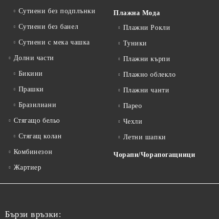
Сутиени без подплънки
Плажна Мода
Сутиени без банел
Плажни Рокли
Сутиени с мека чашка
Туники
Долни части
Плажни кърпи
Бикини
Плажно облекло
Прашки
Плажни чанти
Бразилиани
Парео
Стягащо бельо
Чехли
Стягащ колан
Летни шапки
Комбинезон
Чорапи/Чорапогащници
Жартиер
Бързи връзки: