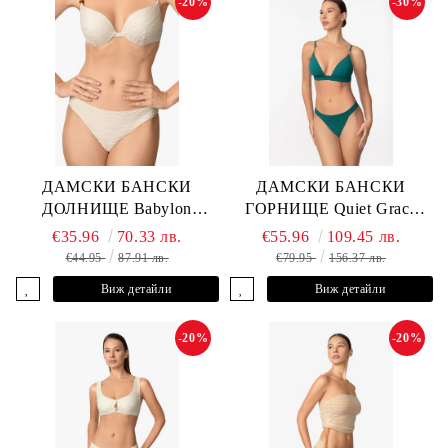
-20%
-30%
ДАМСКИ БАНСКИ
ДАМСКИ БАНСКИ
ДОЛНИЩЕ Babylon
ГОРНИЩЕ Quiet Grace
L2613-Z-MTB MARC &
L2607-Y-352 MARC &
€35.96
70.33 лв.
€55.96
109.45 лв.
ANDRE
ANDRE
€44.95
87.91 лв.
€79.95
156.37 лв.
Виж детайли
Виж детайли
-20%
-20%