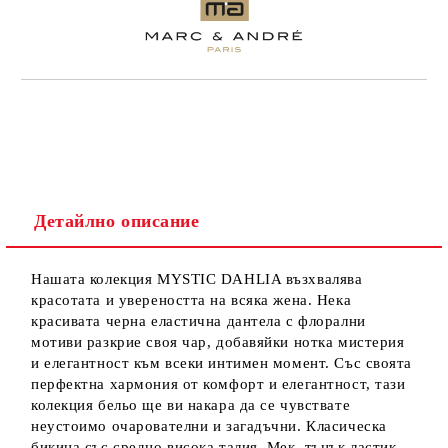
Детайлно описание
Нашата колекция MYSTIC DAHLIA възхвалява
красотата и увереността на всяка жена. Нека
красивата черна еластична дантела с флорални
мотиви разкрие своя чар, добавяйки нотка мистерия
и елегантност към всеки интимен момент. Със своята
перфектна хармония от комфорт и елегантност, тази
колекция бельо ще ви накара да се чувствате
неустоимо очарователни и загадъчни. Класическа
бикина със средно висока талия. Мек, тънък ластик