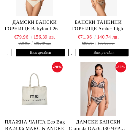
ДАМСКИ БАНСКИ
БАНСКИ ТАНКИНИ
ГОРНИЩЕ Babylon L2613-
ГОРНИЩЕ Amber Light
YP-682 MARC & ANDRE
L2605-Y-803 MARC &
€79.96
156.39 лв.
€71.96
140.74 лв.
ANDRE
€99.95
195.49 лв.
€89.95
175.93 лв.
Виж детайли
Виж детайли
-20%
-30%
ПЛАЖНА ЧАНТА Eco Bag
ДАМСКИ БАНСКИ
BA23-06 MARC & ANDRE
Clorinda DA26-130 ЧЕРНО