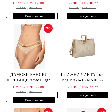
L2505-Z-MCR MARC &
€17.98
35.17 лв.
€58.80
115.00 лв.
ANDRE
€44.94
87.90 лв.
€84.00
164.29 лв.
Виж детайли
Виж детайли
-20%
ДАМСКИ БАНСКИ
ПЛАЖНА ЧАНТА Tote
ДОЛНИЩЕ Amber Light
Bag BA26-13 MARC &
L2605-Z-MCB MARC &
ANDRE
€35.96
70.33 лв.
€79.95
156.37 лв.
ANDRE
€44.95
87.91 лв.
Виж детайли
Виж детайли