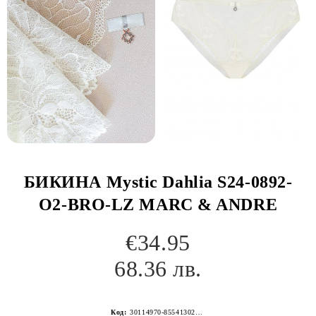
БИКИНА Mystic Dahlia S24-0892-
O2-BRO-LZ MARC & ANDRE
€34.95
68.36 лв.
Код:
30114970-8554130267152269757