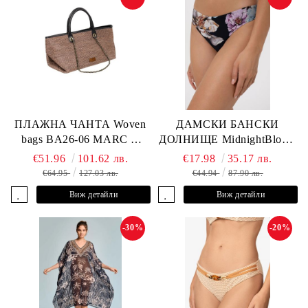
ПЛАЖНА ЧАНТА Woven
ДАМСКИ БАНСКИ
bags BA26-06 MARC &
ДОЛНИЩЕ MidnightBloom
ANDRE
L2505-Z-MCR MARC &
€51.96
101.62 лв.
€17.98
35.17 лв.
ANDRE
€64.95
127.03 лв.
€44.94
87.90 лв.
Виж детайли
Виж детайли
-30%
-20%