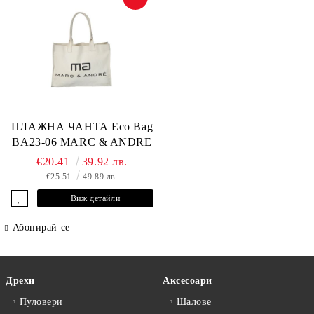
ПЛАЖНА ЧАНТА Eco Bag
BA23-06 MARC & ANDRE
€20.41
39.92 лв.
€25.51
49.89 лв.
Виж детайли
Абонирай се
Дрехи
Аксесоари
Пуловери
Шалове