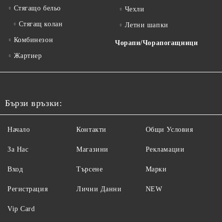
Стягащо бельо
Чехли
Стягащ колан
Летни шапки
Комбинезон
Чорапи/Чорапогащници
Жартиер
Бързи връзки:
Начало
Контакти
Общи Условия
За Нас
Магазини
Рекламации
Вход
Търсене
Марки
Регистрация
Лични Данни
NEW
Vip Card