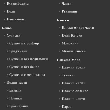
Блузи/Бодита
Чанти
Поли
Ръкавици
Панталони
Бански
Бански от две части
Бельо
Сутиени
Цели Бански
Сутиени с push-up
Монокини
Бриджитки
Мъжки Бански
Сутиени без подплънки
Плажна Мода
Сутиени без банел
Плажни Рокли
Сутиени с мека чашка
Туники
Долни части
Плажни кърпи
Бикини
Плажно облекло
Прашки
Плажни чанти
Бразилиани
Парео