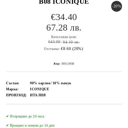
B08 ICONIQUE
-20%
€34.40
67.28 лв.
Каталожна цена:
€43.00
84.10 лв.
€8.60 (20%)
Отстъпка:
Код:
30112450
Състав:
90% хартия/ 10% памук
Марка:
ICONIQUE
ПРОИЗХОД:
ИТАЛИЯ
Добави в желани
✔ Изпращане до 24 часа
✔
Връщане и замяна до 14 дни