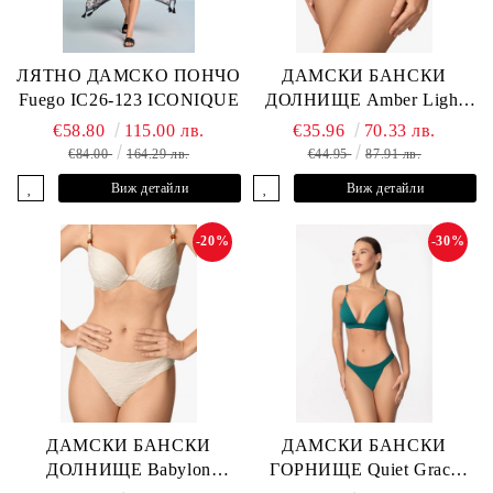
ЛЯТНО ДАМСКО ПОНЧО
ДАМСКИ БАНСКИ
Fuego IC26-123 ICONIQUE
ДОЛНИЩЕ Amber Light
L2605-Z-MCB MARC &
€58.80
115.00 лв.
€35.96
70.33 лв.
ANDRE
€84.00
164.29 лв.
€44.95
87.91 лв.
Виж детайли
Виж детайли
-20%
-30%
ДАМСКИ БАНСКИ
ДАМСКИ БАНСКИ
ДОЛНИЩЕ Babylon
ГОРНИЩЕ Quiet Grace