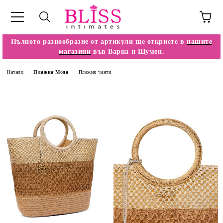
Пълното разнообразие от артикули ще откриете в
нашите
магазини
във Варна и Шумен.
Начало
Плажна Мода
Плажни чанти