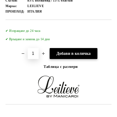
Състав:
85% полиамид / 15% еластан
Марка:
LEILIEVE
ПРОИЗХОД:
ИТАЛИЯ
Добави в желани
✔ Изпращане до 24 часа
✔
Връщане и замяна до 14 дни
Таблица с размери