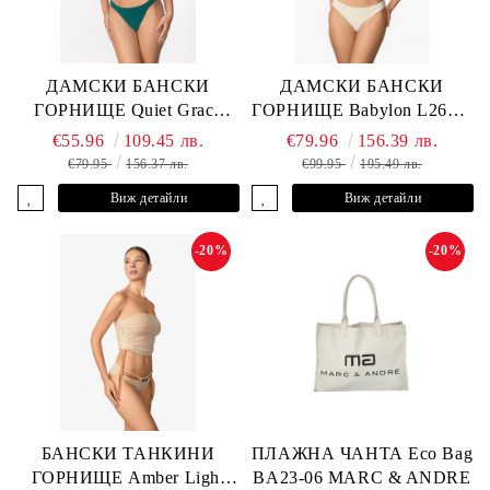
ДАМСКИ БАНСКИ
ДАМСКИ БАНСКИ
ГОРНИЩЕ Quiet Grace
ГОРНИЩЕ Babylon L2613-
L2607-Y-352 MARC &
YP-682 MARC & ANDRE
€55.96
109.45 лв.
€79.96
156.39 лв.
ANDRE
€79.95
156.37 лв.
€99.95
195.49 лв.
Виж детайли
Виж детайли
-20%
-20%
БАНСКИ ТАНКИНИ
ПЛАЖНА ЧАНТА Eco Bag
ГОРНИЩЕ Amber Light
BA23-06 MARC & ANDRE