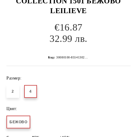
COLLECTION 1501 БЕЖОВО
LEILIEVE
€16.87
32.99 лв.
Код:
30080100-8554130267152210574
Размер:
2
4
Цвят:
БЕЖОВО