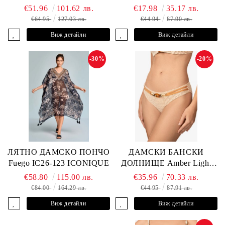
ANDRE
L2505-Z-MCR MARC &
€51.96
101.62 лв.
€17.98
35.17 лв.
ANDRE
€64.95
127.03 лв.
€44.94
87.90 лв.
Виж детайли
Виж детайли
-30%
-20%
ЛЯТНО ДАМСКО ПОНЧО
ДАМСКИ БАНСКИ
Fuego IC26-123 ICONIQUE
ДОЛНИЩЕ Amber Light
L2605-Z-MCB MARC &
€58.80
115.00 лв.
€35.96
70.33 лв.
ANDRE
€84.00
164.29 лв.
€44.95
87.91 лв.
Виж детайли
Виж детайли