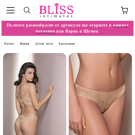
Пълното разнообразие от артикули ще откриете в
нашите
магазини
във Варна и Шумен.
Начало
Бельо
Долни части
Бразилиани