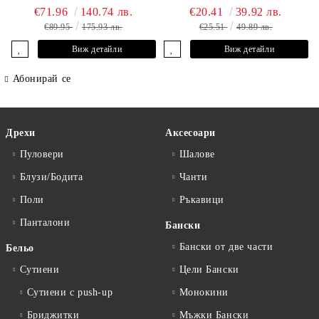
L2605-Y-803 MARC &
€71.96
140.74 лв.
€20.41
39.92 лв.
ANDRE
€89.95
175.93 лв.
€25.51
49.89 лв.
Виж детайли
Виж детайли
Абонирай се
Дрехи
Аксесоари
Пуловери
Шалове
Блузи/Бодита
Чанти
Поли
Ръкавици
Панталони
Бански
Бански от две части
Бельо
Сутиени
Цели Бански
Сутиени с push-up
Монокини
Бриджитки
Мъжки Бански