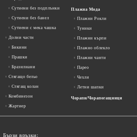
Сутиени без подплънки
Плажна Мода
Сутиени без банел
Плажни Рокли
Сутиени с мека чашка
Туники
Долни части
Плажни кърпи
Бикини
Плажно облекло
Прашки
Плажни чанти
Бразилиани
Парео
Стягащо бельо
Чехли
Стягащ колан
Летни шапки
Комбинезон
Чорапи/Чорапогащници
Жартиер
Бързи връзки: