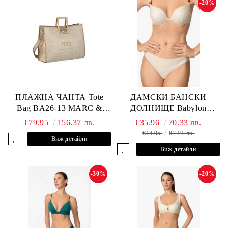
-20%
ПЛАЖНА ЧАНТА Tote
ДАМСКИ БАНСКИ
Bag BA26-13 MARC &
ДОЛНИЩЕ Babylon
ANDRE
L2613-Z-MTB MARC &
€79.95
156.37 лв.
€35.96
70.33 лв.
ANDRE
€44.95
87.91 лв.
Виж детайли
Виж детайли
-30%
-20%