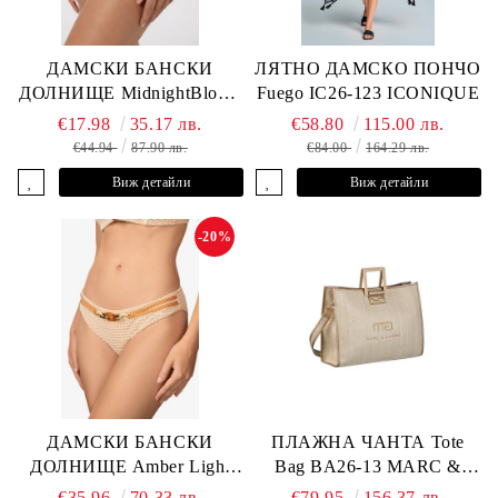
ДАМСКИ БАНСКИ
ЛЯТНО ДАМСКО ПОНЧО
ДОЛНИЩЕ MidnightBloom
Fuego IC26-123 ICONIQUE
L2505-Z-MCR MARC &
€17.98
35.17 лв.
€58.80
115.00 лв.
ANDRE
€44.94
87.90 лв.
€84.00
164.29 лв.
Виж детайли
Виж детайли
-20%
ДАМСКИ БАНСКИ
ПЛАЖНА ЧАНТА Tote
ДОЛНИЩЕ Amber Light
Bag BA26-13 MARC &
L2605-Z-MCB MARC &
ANDRE
€35.96
70.33 лв.
€79.95
156.37 лв.