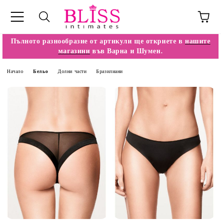
Пълното разнообразие от артикули ще откриете в
нашите
магазини
във Варна и Шумен.
Начало
Бельо
Долни части
Бразилиани