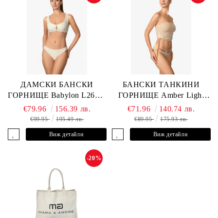
ДАМСКИ БАНСКИ
БАНСКИ ТАНКИНИ
ГОРНИЩЕ Babylon L2613-
ГОРНИЩЕ Amber Light
YP-682 MARC & ANDRE
L2605-Y-803 MARC &
€79.96
156.39 лв.
€71.96
140.74 лв.
ANDRE
€99.95
195.49 лв.
€89.95
175.93 лв.
Виж детайли
Виж детайли
-20%