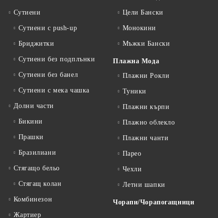
Сутиени
Цели Бански
Сутиени с push-up
Монокини
Бриджитки
Мъжки Бански
Сутиени без подплънки
Плажна Мода
Сутиени без банел
Плажни Рокли
Сутиени с мека чашка
Туники
Долни части
Плажни кърпи
Бикини
Плажно облекло
Прашки
Плажни чанти
Бразилиани
Парео
Стягащо бельо
Чехли
Стягащ колан
Летни шапки
Комбинезон
Чорапи/Чорапогащници
Жартиер