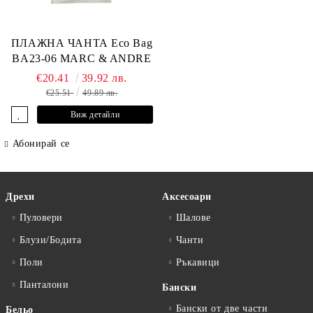
ПЛАЖНА ЧАНТА Eco Bag
BA23-06 MARC & ANDRE
€20.41
39.92 лв.
€25.51
49.89 лв.
Виж детайли
Абонирай се
Дрехи
Аксесоари
Пуловери
Шалове
Блузи/Бодита
Чанти
Поли
Ръкавици
Панталони
Бански
Бански от две части
Бельо