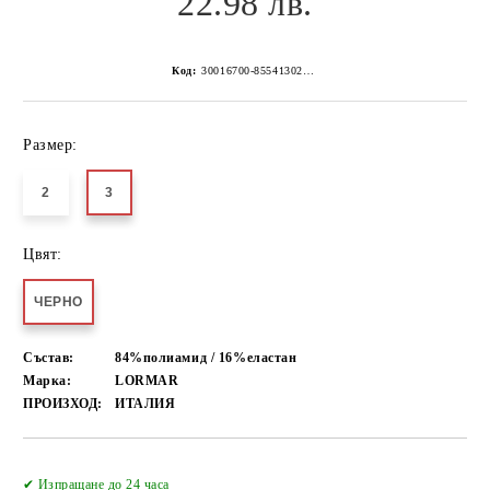
22.98 лв.
Код:
30016700-8554130267152222628
Размер:
2
3
Цвят:
ЧЕРНО
Състав:
84%полиамид / 16%еластан
Марка:
LORMAR
ПРОИЗХОД:
ИТАЛИЯ
Добави в желани
✔ Изпращане до 24 часа