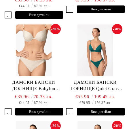
ANDRE
€44.95
87.91 лв.
Виж детайли
Виж детайли
-20%
-30%
ДАМСКИ БАНСКИ
ДАМСКИ БАНСКИ
ДОЛНИЩЕ Babylon
ГОРНИЩЕ Quiet Grace
L2613-Z-MTB MARC &
L2607-Y-352 MARC &
€35.96
70.33 лв.
€55.96
109.45 лв.
ANDRE
ANDRE
€44.95
87.91 лв.
€79.95
156.37 лв.
Виж детайли
Виж детайли
-20%
-20%