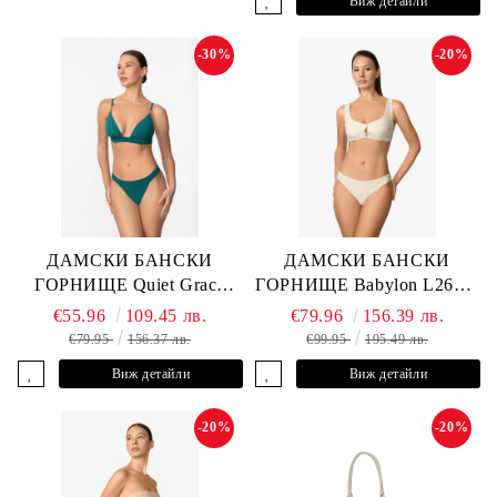
Виж детайли
-30%
-20%
ДАМСКИ БАНСКИ
ДАМСКИ БАНСКИ
ГОРНИЩЕ Quiet Grace
ГОРНИЩЕ Babylon L2613-
L2607-Y-352 MARC &
YP-682 MARC & ANDRE
€55.96
109.45 лв.
€79.96
156.39 лв.
ANDRE
€79.95
156.37 лв.
€99.95
195.49 лв.
Виж детайли
Виж детайли
-20%
-20%