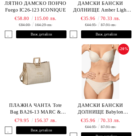
ЛЯТНО ДАМСКО ПОНЧО
ДАМСКИ БАНСКИ
Fuego IC26-123 ICONIQUE
ДОЛНИЩЕ Amber Light
L2605-Z-MCB MARC &
€58.80
115.00 лв.
€35.96
70.33 лв.
ANDRE
€84.00
164.29 лв.
€44.95
87.91 лв.
Виж детайли
Виж детайли
-20%
ПЛАЖНА ЧАНТА Tote
ДАМСКИ БАНСКИ
Bag BA26-13 MARC &
ДОЛНИЩЕ Babylon
ANDRE
L2613-Z-MTB MARC &
€79.95
156.37 лв.
€35.96
70.33 лв.
ANDRE
€44.95
87.91 лв.
Виж детайли