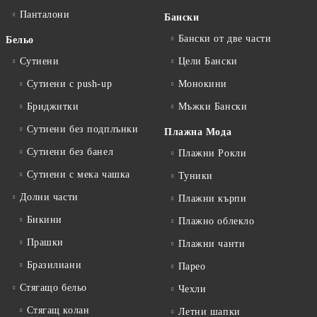
Панталони
Бански
Бански от две части
Бельо
Сутиени
Цели Бански
Сутиени с push-up
Монокини
Бриджитки
Мъжки Бански
Сутиени без подплънки
Плажна Мода
Сутиени без банел
Плажни Рокли
Сутиени с мека чашка
Туники
Долни части
Плажни кърпи
Бикини
Плажно облекло
Прашки
Плажни чанти
Бразилиани
Парео
Стягащо бельо
Чехли
Стягащ колан
Летни шапки