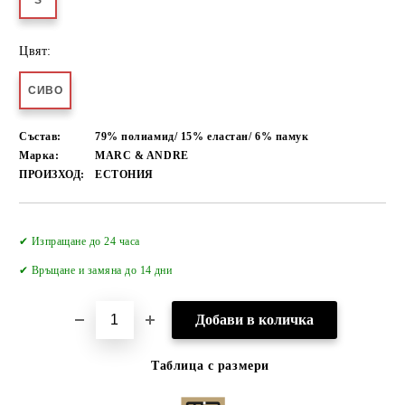
S
Цвят:
СИВО
Състав:
79% полиамид/ 15% еластан/ 6% памук
Марка:
MARC & ANDRE
ПРОИЗХОД:
ЕСТОНИЯ
Добави в желани
✔ Изпращане до 24 часа
✔
Връщане и замяна до 14 дни
Таблица с размери