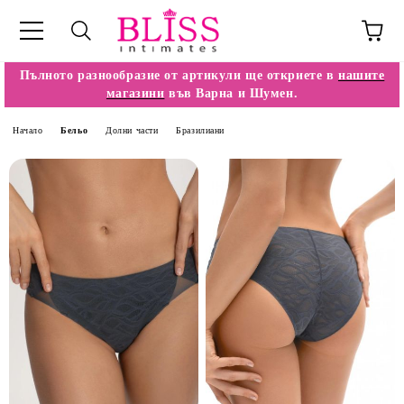
Пълното разнообразие от артикули ще откриете в
нашите
магазини
във Варна и Шумен.
Начало
Бельо
Долни части
Бразилиани