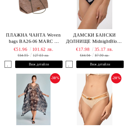
ПЛАЖНА ЧАНТА Woven
ДАМСКИ БАНСКИ
bags BA26-06 MARC &
ДОЛНИЩЕ MidnightBloom
ANDRE
L2505-Z-MCR MARC &
€51.96
101.62 лв.
€17.98
35.17 лв.
ANDRE
€64.95
127.03 лв.
€44.94
87.90 лв.
Виж детайли
Виж детайли
-30%
-20%