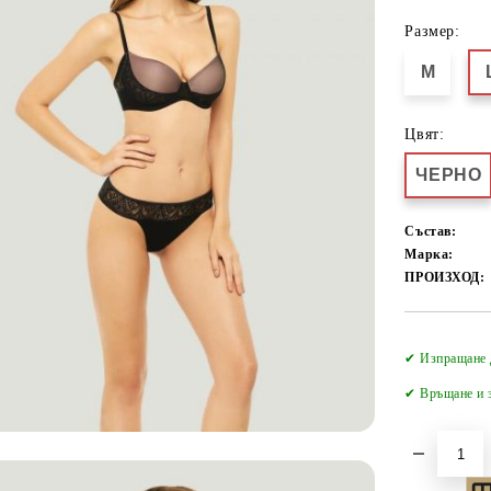
Размер:
M
Цвят:
ЧЕРНО
Състав:
Марка:
ПРОИЗХОД:
✔ Изпращане 
✔
Връщане и з