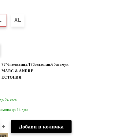
L
XL
77%полиамид/17%еластан/6%памук
MARC & ANDRE
ЕСТОНИЯ
до 24 часа
Добави в желани
амяна до 14 дни