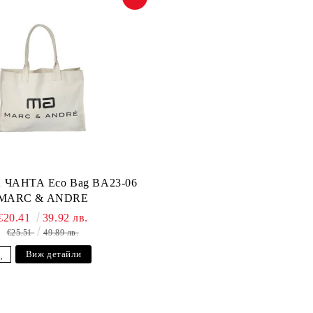
ЧАНТА Eco Bag BA23-06
MARC & ANDRE
€20.41
39.92 лв.
€25.51
49.89 лв.
Виж детайли