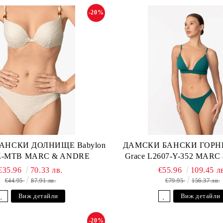
-20%
АНСКИ ДОЛНИЩЕ Babylon
ДАМСКИ БАНСКИ ГОРНИ
-Z-MTB MARC & ANDRE
Grace L2607-Y-352 MAR
€35.96
70.33 лв.
€55.96
109.45 л
€44.95
87.91 лв.
€79.95
156.37 лв.
Виж детайли
Виж детайли
-20%