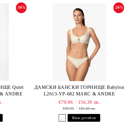
-30%
-20%
ЩЕ Quiet
ДАМСКИ БАНСКИ ГОРНИЩЕ Babylon
C & ANDRE
L2613-YP-682 MARC & ANDRE
в.
€79.96
156.39 лв.
€99.95
195.49 лв.
Виж детайли