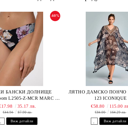
-60%
И БАНСКИ ДОЛНИЩЕ
ЛЯТНО ДАМСКО ПОНЧО Fu
loom L2505-Z-MCR MARC &
123 ICONIQUE
ANDRE
€17.98
35.17 лв.
€58.80
115.00 л
€44.94
87.90 лв.
€84.00
164.29 лв.
Виж детайли
Виж детайли