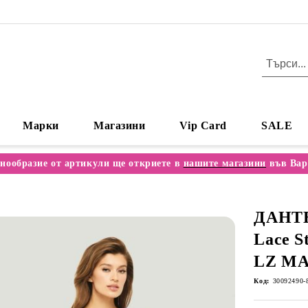
Марки
Магазини
Vip Card
SALE
нообразие от артикули ще откриете в
нашите магазини
във Вар
ДАНТ
Lace S
LZ MA
Код:
30092490-