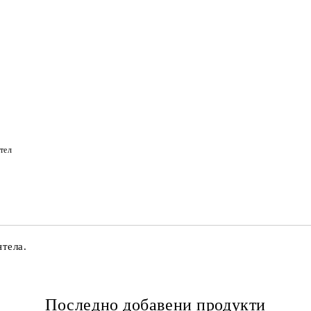
тел
нтела.
Последно добавени продукти