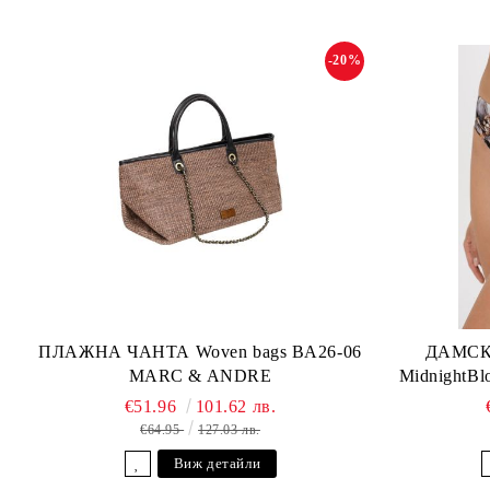
-20%
ПЛАЖНА ЧАНТА Woven bags BA26-06
ДАМСК
MARC & ANDRE
MidnightB
€51.96
101.62 лв.
€64.95
127.03 лв.
Виж детайли