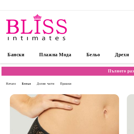
Бански
Плажна Мода
Бельо
Дрехи
Пълното раз
Начало
Бельо
Долни части
Прашки