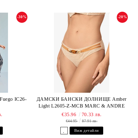
-30%
-20%
ego IC26-
ДАМСКИ БАНСКИ ДОЛНИЩЕ Amber
Light L2605-Z-MCB MARC & ANDRE
в.
€35.96
70.33 лв.
€44.95
87.91 лв.
Виж детайли