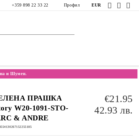
+359 898 22 33 22
Профил
EUR
на и Шумен.
€21.95
ЕЛЕНА ПРАШКА
tory W20-1091-STO-
42.93 лв.
RC & ANDRE
8554130267152255185