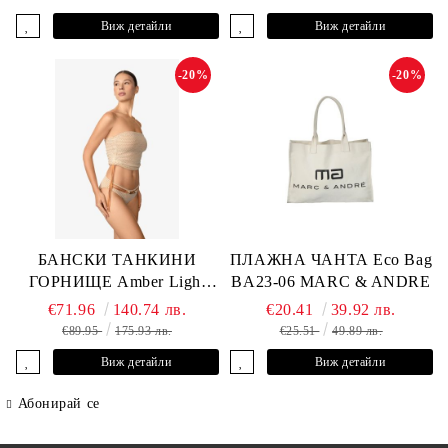
Виж детайли
Виж детайли
-20%
-20%
БАНСКИ ТАНКИНИ
ПЛАЖНА ЧАНТА Eco Bag
ГОРНИЩЕ Amber Light
BA23-06 MARC & ANDRE
L2605-Y-803 MARC &
€71.96
140.74 лв.
€20.41
39.92 лв.
ANDRE
€89.95
175.93 лв.
€25.51
49.89 лв.
Виж детайли
Виж детайли
Абонирай се