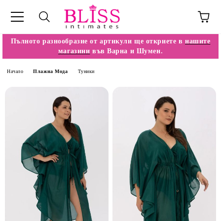
Пълното разнообразие от артикули ще откриете в
нашите
магазини
във Варна и Шумен.
Начало
Плажна Мода
Туники