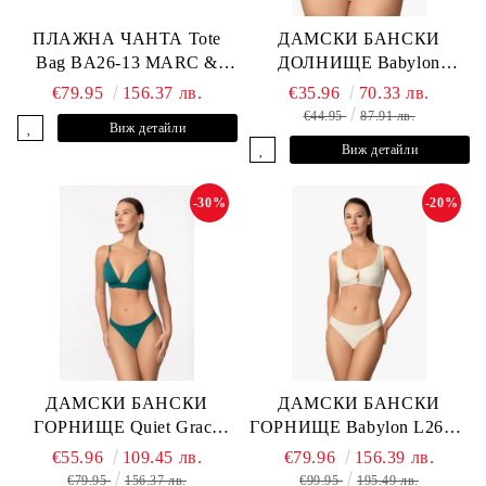
ПЛАЖНА ЧАНТА Tote
ДАМСКИ БАНСКИ
Bag BA26-13 MARC &
ДОЛНИЩЕ Babylon
ANDRE
L2613-Z-MTB MARC &
€79.95
156.37 лв.
€35.96
70.33 лв.
ANDRE
€44.95
87.91 лв.
Виж детайли
Виж детайли
-30%
-20%
ДАМСКИ БАНСКИ
ДАМСКИ БАНСКИ
ГОРНИЩЕ Quiet Grace
ГОРНИЩЕ Babylon L2613-
L2607-Y-352 MARC &
YP-682 MARC & ANDRE
€55.96
109.45 лв.
€79.96
156.39 лв.
ANDRE
€79.95
156.37 лв.
€99.95
195.49 лв.