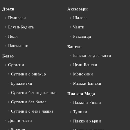
Дрехи
Аксесоари
Пуловери
Шалове
Блузи/Бодита
Чанти
Поли
Ръкавици
Панталони
Бански
Бански от две части
Бельо
Сутиени
Цели Бански
Сутиени с push-up
Монокини
Бриджитки
Мъжки Бански
Сутиени без подплънки
Плажна Мода
Сутиени без банел
Плажни Рокли
Сутиени с мека чашка
Туники
Долни части
Плажни кърпи
Бикини