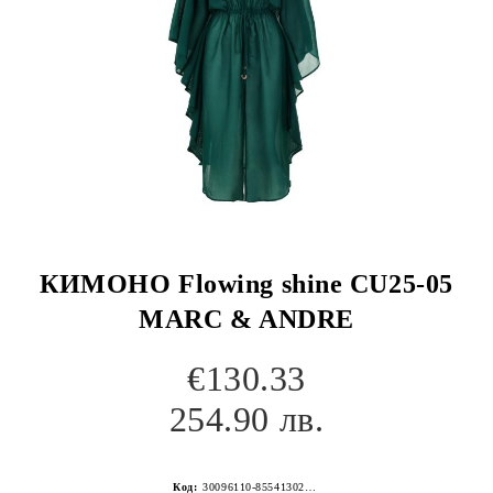
КИМОНО Flowing shine CU25-05
MARC & ANDRE
€130.33
254.90 лв.
Код:
30096110-8554130267152258168