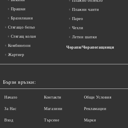
Плажно облекло
Прашки
Плажни чанти
Бразилиани
Парео
Стягащо бельо
Чехли
Стягащ колан
Летни шапки
Комбинезон
Чорапи/Чорапогащници
Жартиер
Бързи връзки:
Начало
Контакти
Общи Условия
За Нас
Магазини
Рекламации
Вход
Търсене
Марки