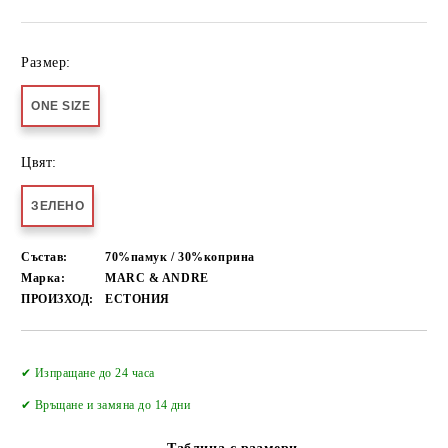
Размер:
ONE SIZE
Цвят:
ЗЕЛЕНО
Състав:
70%памук / 30%коприна
Марка:
MARC & ANDRE
ПРОИЗХОД:
ЕСТОНИЯ
Добави в желани
✔ Изпращане до 24 часа
✔
Връщане и замяна до 14 дни