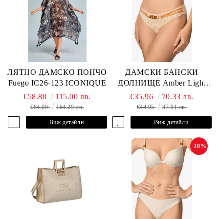
ЛЯТНО ДАМСКО ПОНЧО
ДАМСКИ БАНСКИ
Fuego IC26-123 ICONIQUE
ДОЛНИЩЕ Amber Light
L2605-Z-MCB MARC &
€58.80
115.00 лв.
€35.96
70.33 лв.
ANDRE
€84.00
164.29 лв.
€44.95
87.91 лв.
Виж детайли
Виж детайли
-20%