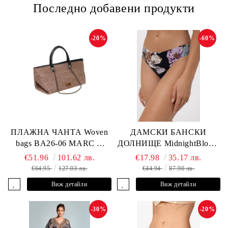
Последно добавени продукти
-20%
-60%
ПЛАЖНА ЧАНТА Woven
ДАМСКИ БАНСКИ
bags BA26-06 MARC &
ДОЛНИЩЕ MidnightBloom
ANDRE
L2505-Z-MCR MARC &
€51.96
101.62 лв.
€17.98
35.17 лв.
ANDRE
€64.95
127.03 лв.
€44.94
87.90 лв.
Виж детайли
Виж детайли
-30%
-20%