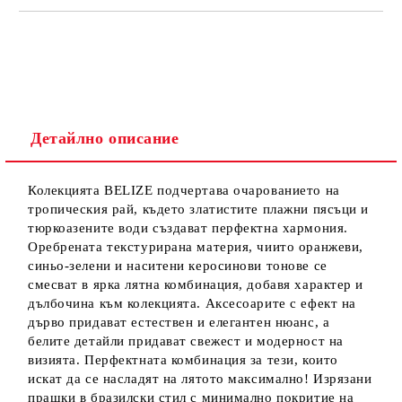
Детайлно описание
Колекцията BELIZE подчертава очарованието на
тропическия рай, където златистите плажни пясъци и
тюркоазените води създават перфектна хармония.
Оребрената текстурирана материя, чиито оранжеви,
синьо-зелени и наситени керосинови тонове се
смесват в ярка лятна комбинация, добавя характер и
дълбочина към колекцията. Аксесоарите с ефект на
дърво придават естествен и елегантен нюанс, а
белите детайли придават свежест и модерност на
визията. Перфектната комбинация за тези, които
искат да се насладят на лятото максимално! Изрязани
прашки в бразилски стил с минимално покритие на