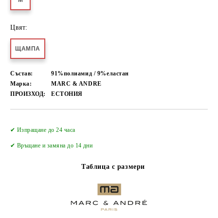
M
Цвят:
ЩАМПА
Състав:
91%полиамид / 9%еластан
Марка:
MARC & ANDRE
ПРОИЗХОД:
ЕСТОНИЯ
Добави в желани
✔ Изпращане до 24 часа
✔
Връщане и замяна до 14 дни
Таблица с размери