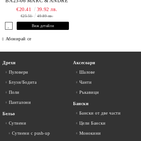
BA23-06 MARC & ANDRE
€20.41
39.92 лв.
€25.51
49.89 лв.
Виж детайли
Абонирай се
Дрехи
Аксесоари
Пуловери
Шалове
Блузи/Бодита
Чанти
Поли
Ръкавици
Панталони
Бански
Бански от две части
Бельо
Сутиени
Цели Бански
Сутиени с push-up
Монокини