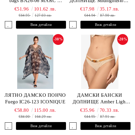
bags BA26-06 MARC &
ДОЛНИЩЕ MidnightBloom
ANDRE
L2505-Z-MCR MARC &
€51.96
101.62 лв.
€17.98
35.17 лв.
ANDRE
€64.95
127.03 лв.
€44.94
87.90 лв.
Виж детайли
Виж детайли
-30%
-20%
ЛЯТНО ДАМСКО ПОНЧО
ДАМСКИ БАНСКИ
Fuego IC26-123 ICONIQUE
ДОЛНИЩЕ Amber Light
L2605-Z-MCB MARC &
€58.80
115.00 лв.
€35.96
70.33 лв.
ANDRE
€84.00
164.29 лв.
€44.95
87.91 лв.
Виж детайли
Виж детайли