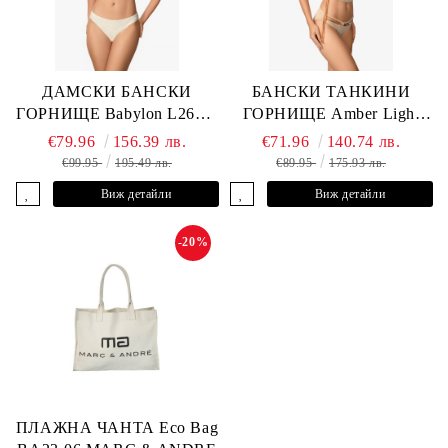
ДАМСКИ БАНСКИ
БАНСКИ ТАНКИНИ
ГОРНИЩЕ Babylon L2613-
ГОРНИЩЕ Amber Light
YP-682 MARC & ANDRE
L2605-Y-803 MARC &
€79.96
156.39 лв.
€71.96
140.74 лв.
ANDRE
€99.95
195.49 лв.
€89.95
175.93 лв.
Виж детайли
Виж детайли
-20%
ПЛАЖНА ЧАНТА Eco Bag