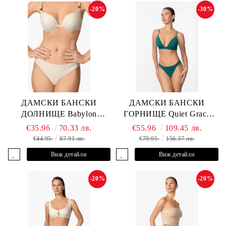
-20%
-30%
ДАМСКИ БАНСКИ
ДАМСКИ БАНСКИ
ДОЛНИЩЕ Babylon
ГОРНИЩЕ Quiet Grace
L2613-Z-MTB MARC &
L2607-Y-352 MARC &
€35.96
70.33 лв.
€55.96
109.45 лв.
ANDRE
ANDRE
€44.95
87.91 лв.
€79.95
156.37 лв.
Виж детайли
Виж детайли
-20%
-20%