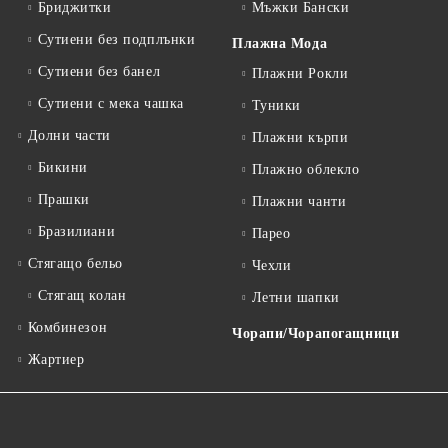
Бриджитки
Мъжки Бански
Сутиени без подплънки
Плажна Мода
Сутиени без банел
Плажни Рокли
Сутиени с мека чашка
Туники
Долни части
Плажни кърпи
Бикини
Плажно облекло
Прашки
Плажни чанти
Бразилиани
Парео
Стягащо бельо
Чехли
Стягащ колан
Летни шапки
Комбинезон
Чорапи/Чорапогащници
Жартиер