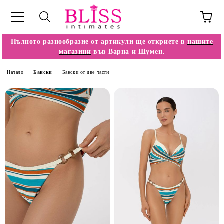
Пълното разнообразие от артикули ще откриете в
нашите
магазини
във Варна и Шумен.
Начало
Бански
Бански от две части