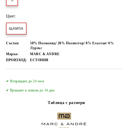
S
Цвят:
ЩАМПА
Състав:
58% Полиамид/ 28% Полиестер/ 8% Еластан/ 6%
Лурекс
Марка:
MARC & ANDRE
ПРОИЗХОД:
ЕСТОНИЯ
Добави в желани
✔ Изпращане до 24 часа
✔
Връщане и замяна до 14 дни
Таблица с размери