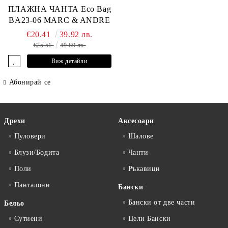
ПЛАЖНА ЧАНТА Eco Bag
BA23-06 MARC & ANDRE
€20.41
39.92 лв.
€25.51
49.89 лв.
Виж детайли
Абонирай се
Дрехи
Аксесоари
Пуловери
Шалове
Блузи/Бодита
Чанти
Поли
Ръкавици
Панталони
Бански
Бански от две части
Бельо
Сутиени
Цели Бански