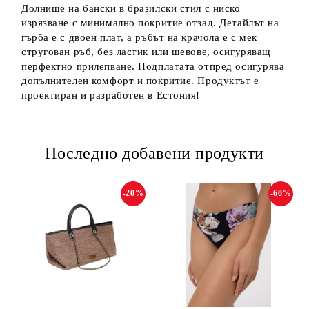
Долнище на бански в бразилски стил с ниско
изрязване с минимално покритие отзад. Детайлът на
гърба е с двоен плат, а ръбът на крачола е с мек
стругован ръб, без ластик или шевове, осигуряващ
перфектно прилепване. Подплатата отпред осигурява
допълнителен комфорт и покритие. Продуктът е
проектиран и разработен в Естония!
Последно добавени продукти
-20%
-60%