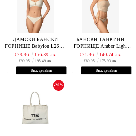
ДАМСКИ БАНСКИ
БАНСКИ ТАНКИНИ
ГОРНИЩЕ Babylon L2613-
ГОРНИЩЕ Amber Light
YP-682 MARC & ANDRE
L2605-Y-803 MARC &
€79.96
156.39 лв.
€71.96
140.74 лв.
ANDRE
€99.95
195.49 лв.
€89.95
175.93 лв.
Виж детайли
Виж детайли
-20%