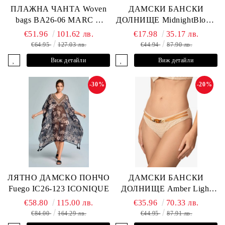
ПЛАЖНА ЧАНТА Woven
ДАМСКИ БАНСКИ
bags BA26-06 MARC &
ДОЛНИЩЕ MidnightBloom
ANDRE
L2505-Z-MCR MARC &
€51.96
101.62 лв.
€17.98
35.17 лв.
ANDRE
€64.95
127.03 лв.
€44.94
87.90 лв.
Виж детайли
Виж детайли
-30%
-20%
ЛЯТНО ДАМСКО ПОНЧО
ДАМСКИ БАНСКИ
Fuego IC26-123 ICONIQUE
ДОЛНИЩЕ Amber Light
L2605-Z-MCB MARC &
€58.80
115.00 лв.
€35.96
70.33 лв.
ANDRE
€84.00
164.29 лв.
€44.95
87.91 лв.