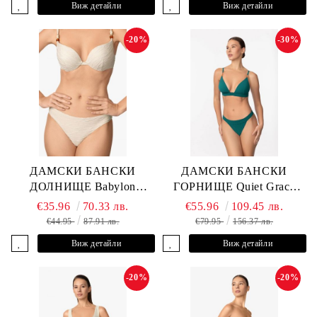
Виж детайли
Виж детайли
-20%
-30%
ДАМСКИ БАНСКИ
ДАМСКИ БАНСКИ
ДОЛНИЩЕ Babylon
ГОРНИЩЕ Quiet Grace
L2613-Z-MTB MARC &
L2607-Y-352 MARC &
€35.96
70.33 лв.
€55.96
109.45 лв.
ANDRE
ANDRE
€44.95
87.91 лв.
€79.95
156.37 лв.
Виж детайли
Виж детайли
-20%
-20%