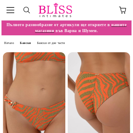
Пълното разнообразие от артикули ще откриете в
нашите
магазини
във Варна и Шумен.
Начало
Бански
Бански от две части