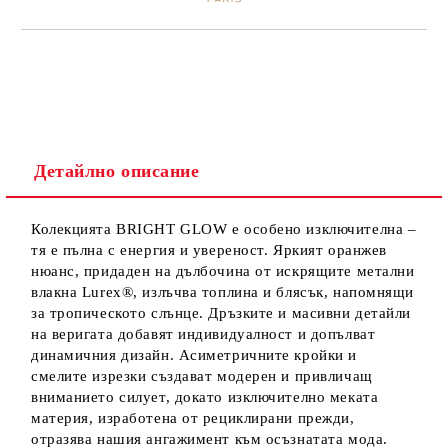
Детайлно описание
Колекцията BRIGHT GLOW е особено изключителна –
тя е пълна с енергия и увереност. Яркият оранжев
нюанс, придаден на дълбочина от искрящите метални
влакна Lurex®, излъчва топлина и блясък, напомнящи
за тропическото слънце. Дръзките и масивни детайли
на веригата добавят индивидуалност и допълват
динамичния дизайн. Асиметричните кройки и
смелите изрезки създават модерен и привличащ
вниманието силует, докато изключително меката
материя, изработена от рециклирани прежди,
отразява нашия ангажимент към осъзнатата мода.