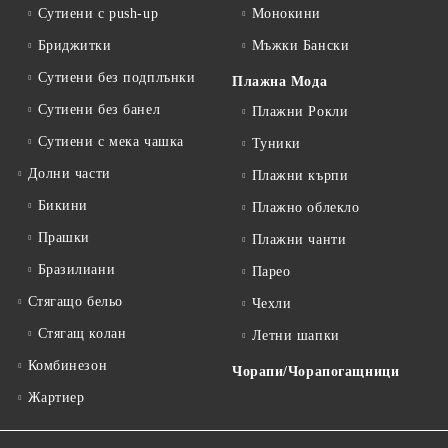
Сутиени с push-up
Монокини
Бриджитки
Мъжки Бански
Сутиени без подплънки
Плажна Мода
Сутиени без банел
Плажни Рокли
Сутиени с мека чашка
Туники
Долни части
Плажни кърпи
Бикини
Плажно облекло
Прашки
Плажни чанти
Бразилиани
Парео
Стягащо бельо
Чехли
Стягащ колан
Летни шапки
Комбинезон
Чорапи/Чорапогащници
Жартиер