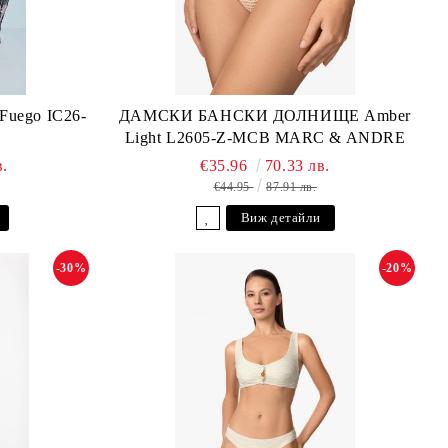
ego IC26-
ДАМСКИ БАНСКИ ДОЛНИЩЕ Amber
Light L2605-Z-MCB MARC & ANDRE
в.
€35.96
70.33 лв.
€44.95
87.91 лв.
Виж детайли
-30%
-20%