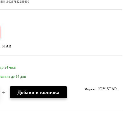
8554130267152255600
Y STAR
до 24 часа
Добави в желани
амяна до 14 дни
JOY STAR
Марка: