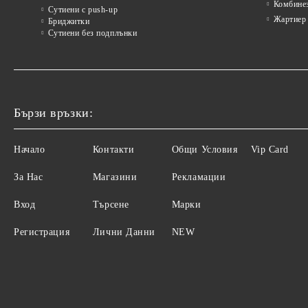
Комбине
Сутиени с push-up
Жартиер
Бриджитки
Сутиени без подплънки
Бързи връзки:
Начало
Контакти
Общи Условия
Vip Card
За Нас
Магазини
Рекламации
Вход
Търсене
Марки
Регистрация
Лични Данни
NEW