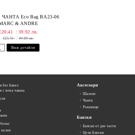
ЧАНТА Eco Bag BA23-06
MARC & ANDRE
€20.41
39.92 лв.
€25.51
49.89 лв.
Виж детайли
Аксесоари
и без банел
и с мека чашка
Шалове
сти
Чанти
Ръкавици
и
иани
Бански
 бельо
Бански от две части
 колан
Цели Бански