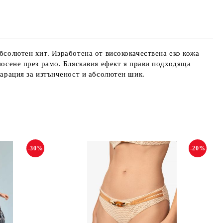
абсолютен хит. Изработена от висококачествена еко кожа
 носене през рамо. Бляскавия ефект я прави подходяща
ларация за изтънченост и абсолютен шик.
-30%
-20%