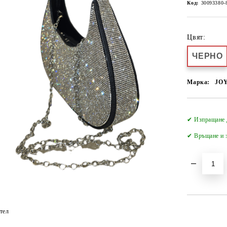
Код:
30093380-
Цвят:
ЧЕРНО
Марка:
JO
✔ Изпращане 
✔
Връщане и з
тел