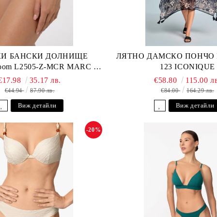
И БАНСКИ ДОЛНИЩЕ
ЛЯТНО ДАМСКО ПОНЧО Fu
loom L2505-Z-MCR MARC &
123 ICONIQUE
ANDRE
€17.98
35.17 лв.
€58.80
115.00 л
€44.94
87.90 лв.
€84.00
164.29 лв.
Виж детайли
Виж детайли
-20%