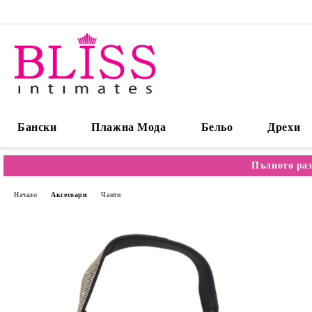
Бански
Плажна Мода
Бельо
Дрехи
Пълното раз
Начало
Аксесоари
Чанти