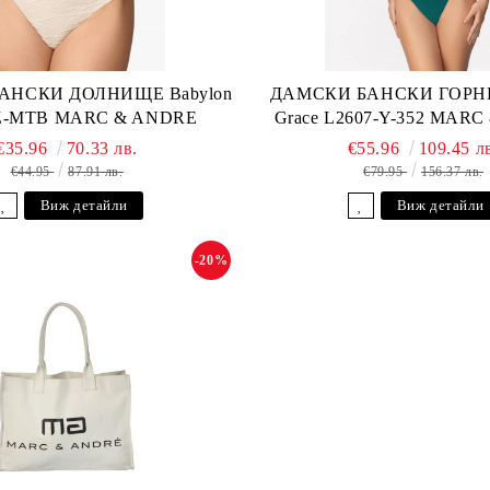
АНСКИ ДОЛНИЩЕ Babylon
ДАМСКИ БАНСКИ ГОРНИ
-Z-MTB MARC & ANDRE
Grace L2607-Y-352 MAR
€35.96
70.33 лв.
€55.96
109.45 л
€44.95
87.91 лв.
€79.95
156.37 лв.
Виж детайли
Виж детайли
-20%