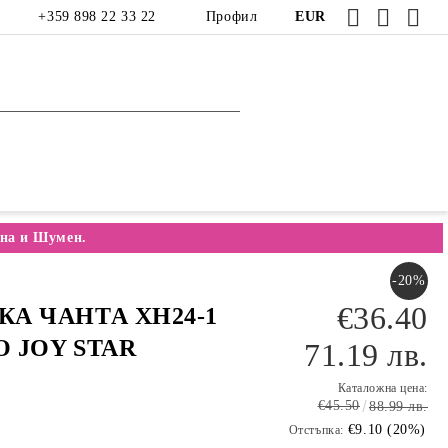
+359 898 22 33 22
Профил
EUR
на и Шумен.
-20%
€36.40
А ЧАНТА XH24-1
 JOY STAR
71.19 лв.
Каталожна цена:
€45.50
88.99 лв.
€9.10 (20%)
Отстъпка: