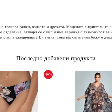
що толкова важен, колкото и дрехата. Моделите с кристали са 
но отделение, затваря се с цип и има верижка с възможност за
 и стил в ежедневната Ви визия. Това възхитителни бижу е дек
Последно добавени продукти
-60%