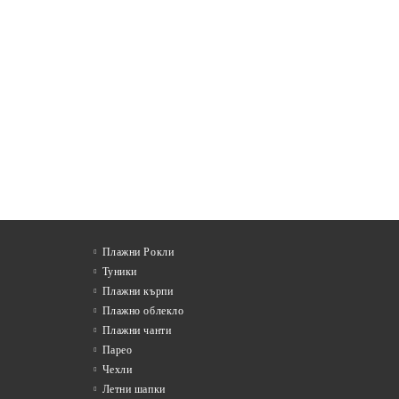
Плажни Рокли
Туники
Плажни кърпи
Плажно облекло
Плажни чанти
Парео
Чехли
Летни шапки