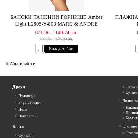
БАНСКИ ТАНКИНИ ГОРНИЩЕ Amber
ПЛАЖНА 
Light L2605-Y-803 MARC & ANDRE
€71.96
140.74 лв.
€89.95
175.93 лв.
Виж детайли
Абонирай се
Дрехи
Сутиен
Сутиен
Пуловери
Долни ча
Блузи/Бодита
Бикини
Поли
Прашк
Панталони
Бразил
Стягащо
Бельо
Стягащ
Сутиени