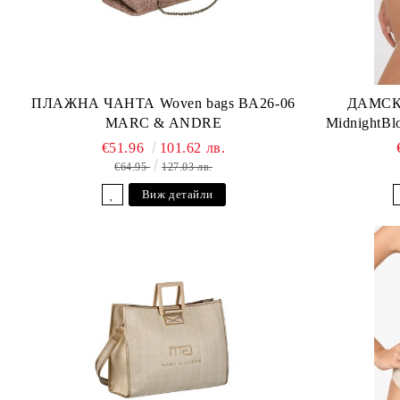
ПЛАЖНА ЧАНТА Woven bags BA26-06
ДАМСК
MARC & ANDRE
MidnightB
€51.96
101.62 лв.
€64.95
127.03 лв.
Виж детайли