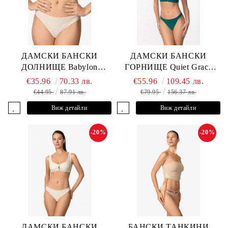
ДАМСКИ БАНСКИ
ДАМСКИ БАНСКИ
ДОЛНИЩЕ Babylon
ГОРНИЩЕ Quiet Grace
L2613-Z-MTB MARC &
L2607-Y-352 MARC &
€35.96
70.33 лв.
€55.96
109.45 лв.
ANDRE
ANDRE
€44.95
87.91 лв.
€79.95
156.37 лв.
Виж детайли
Виж детайли
-20%
-20%
ДАМСКИ БАНСКИ
БАНСКИ ТАНКИНИ