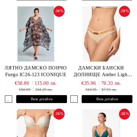
-30%
-20%
ЛЯТНО ДАМСКО ПОНЧО
ДАМСКИ БАНСКИ
Fuego IC26-123 ICONIQUE
ДОЛНИЩЕ Amber Light
L2605-Z-MCB MARC &
€58.80
115.00 лв.
€35.96
70.33 лв.
ANDRE
€84.00
164.29 лв.
€44.95
87.91 лв.
Виж детайли
Виж детайли
-20%
-30%