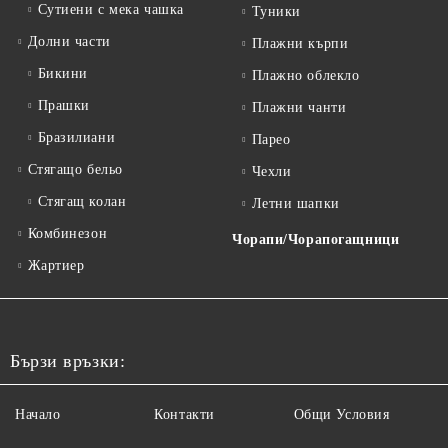
Сутиени с мека чашка
Туники
Долни части
Плажни кърпи
Бикини
Плажно облекло
Прашки
Плажни чанти
Бразилиани
Парео
Стягащо бельо
Чехли
Стягащ колан
Летни шапки
Комбинезон
Чорапи/Чорапогащници
Жартиер
Бързи връзки:
Начало
Контакти
Общи Условия