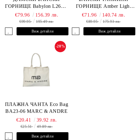
ГОРНИЩЕ Babylon L2613-
ГОРНИЩЕ Amber Light
YP-682 MARC & ANDRE
L2605-Y-803 MARC &
€79.96
156.39 лв.
€71.96
140.74 лв.
ANDRE
€99.95
195.49 лв.
€89.95
175.93 лв.
Виж детайли
Виж детайли
-20%
ПЛАЖНА ЧАНТА Eco Bag
BA23-06 MARC & ANDRE
€20.41
39.92 лв.
€25.51
49.89 лв.
Виж детайли