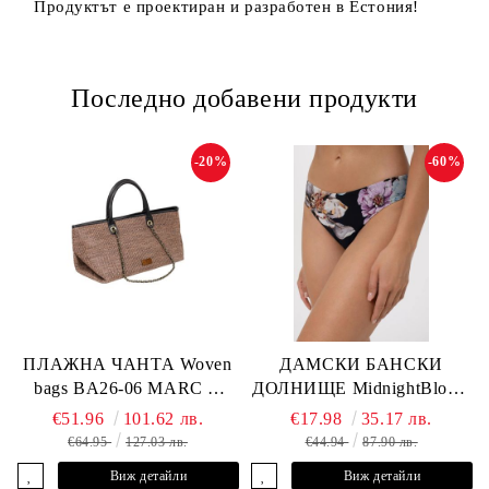
Продуктът е проектиран и разработен в Естония!
Последно добавени продукти
-20%
-60%
ПЛАЖНА ЧАНТА Woven
ДАМСКИ БАНСКИ
bags BA26-06 MARC &
ДОЛНИЩЕ MidnightBloom
ANDRE
L2505-Z-MCR MARC &
€51.96
101.62 лв.
€17.98
35.17 лв.
ANDRE
€64.95
127.03 лв.
€44.94
87.90 лв.
Виж детайли
Виж детайли