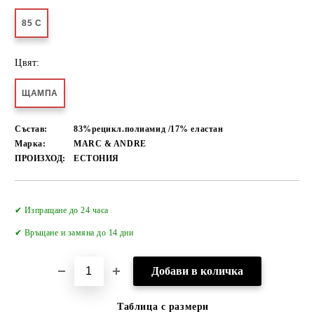
85 C
Цвят:
ЩАМПА
Състав:
83%рецикл.полиамид /17% еластан
Марка:
MARC & ANDRE
ПРОИЗХОД:
ЕСТОНИЯ
Добави в желани
✔ Изпращане до 24 часа
✔
Връщане и замяна до 14 дни
Таблица с размери