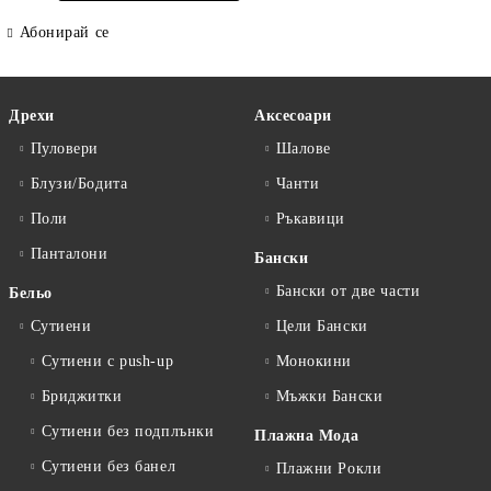
Абонирай се
Дрехи
Аксесоари
Пуловери
Шалове
Блузи/Бодита
Чанти
Поли
Ръкавици
Панталони
Бански
Бански от две части
Бельо
Сутиени
Цели Бански
Сутиени с push-up
Монокини
Бриджитки
Мъжки Бански
Сутиени без подплънки
Плажна Мода
Сутиени без банел
Плажни Рокли