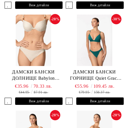
Виж детайли
Виж детайли
-20%
-30%
ДАМСКИ БАНСКИ
ДАМСКИ БАНСКИ
ДОЛНИЩЕ Babylon
ГОРНИЩЕ Quiet Grace
L2613-Z-MTB MARC &
L2607-Y-352 MARC &
€35.96
70.33 лв.
€55.96
109.45 лв.
ANDRE
ANDRE
€44.95
87.91 лв.
€79.95
156.37 лв.
Виж детайли
Виж детайли
-20%
-20%