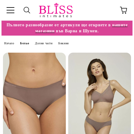
Пълното разнообразие от артикули ще откриете в
нашите
магазини
във Варна и Шумен.
Начало
Бельо
Долни части
Бикини