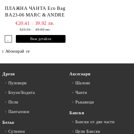
ПЛАЖНА ЧАНТА Eco Bag
BA23-06 MARC & ANDRE
€20.41
39.92 лв.
€25.51
49.89 лв.
Виж детайли
Абонирай се
Дрехи
Аксесоари
Пуловери
Шалове
Блузи/Бодита
Чанти
Поли
Ръкавици
Панталони
Бански
Бански от две части
Бельо
Сутиени
Цели Бански