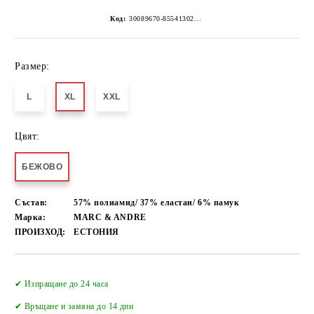
Код:
30089670-8554130267152253026
Размер:
L
XL
XXL
Цвят:
БЕЖОВО
Състав:
57% полиамид/ 37% еластан/ 6% памук
Марка:
MARC & ANDRE
ПРОИЗХОД:
ЕСТОНИЯ
Добави в желани
✔ Изпращане до 24 часа
✔
Връщане и замяна до 14 дни