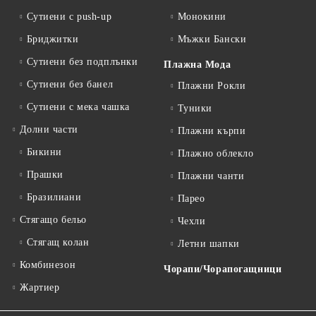
Сутиени с push-up
Монокини
Бриджитки
Мъжки Бански
Сутиени без подплънки
Плажна Мода
Сутиени без банел
Плажни Рокли
Сутиени с мека чашка
Туники
Долни части
Плажни кърпи
Бикини
Плажно облекло
Прашки
Плажни чанти
Бразилиани
Парео
Стягащо бельо
Чехли
Стягащ колан
Летни шапки
Комбинезон
Чорапи/Чорапогащници
Жартиер