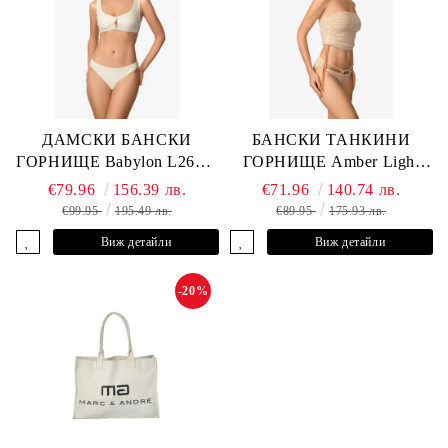
ДАМСКИ БАНСКИ
БАНСКИ ТАНКИНИ
ГОРНИЩЕ Babylon L2613-
ГОРНИЩЕ Amber Light
YP-682 MARC & ANDRE
L2605-Y-803 MARC &
€79.96
156.39 лв.
€71.96
140.74 лв.
ANDRE
€99.95
195.49 лв.
€89.95
175.93 лв.
Виж детайли
Виж детайли
-20%