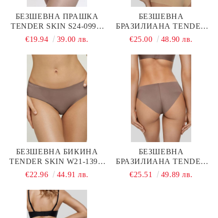
БЕЗШЕВНА ПРАШКА
БЕЗШЕВНА
TENDER SKIN S24-0991-
БРАЗИЛИАНА TENDER
K1-STO-SZ MARC &
SKIN W21-1293-BZO-SZ
€19.94
39.00 лв.
€25.00
48.90 лв.
ANDRE
MARC & ANDRE
БЕЗШЕВНА БИКИНА
БЕЗШЕВНА
TENDER SKIN W21-1392-
БРАЗИЛИАНА TENDER
BRO-SZ MARC & ANDRE
SKIN W21-1393-BZO-SZ
€22.96
44.91 лв.
€25.51
49.89 лв.
MARC & ANDRE