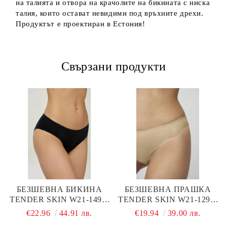
на талията и отвора на крачолите на бикината с ниска
талия, които остават невидими под връхните дрехи.
Продуктът е проектиран в Естония!
Свързани продукти
БЕЗШЕВНА БИКИНА
БЕЗШЕВНА ПРАШКА
TENDER SKIN W21-1492-
TENDER SKIN W21-1291-
BRO-SZ MARC & ANDRE
STO-SZ MARC & ANDRE
€22.96
44.91 лв.
€19.94
39.00 лв.