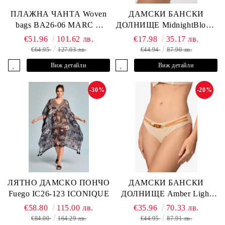
ПЛАЖНА ЧАНТА Woven
ДАМСКИ БАНСКИ
bags BA26-06 MARC &
ДОЛНИЩЕ MidnightBloom
ANDRE
L2505-Z-MCR MARC &
€51.96
101.62 лв.
€17.98
35.17 лв.
ANDRE
€64.95
127.03 лв.
€44.94
87.90 лв.
Виж детайли
Виж детайли
-30%
-20%
ЛЯТНО ДАМСКО ПОНЧО
ДАМСКИ БАНСКИ
Fuego IC26-123 ICONIQUE
ДОЛНИЩЕ Amber Light
L2605-Z-MCB MARC &
€58.80
115.00 лв.
€35.96
70.33 лв.
ANDRE
€84.00
164.29 лв.
€44.95
87.91 лв.