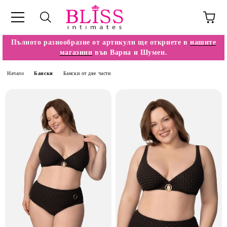
Пълното разнообразие от артикули ще откриете в
нашите
магазини
във Варна и Шумен.
Начало
Бански
Бански от две части