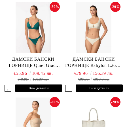
-30%
-20%
ДАМСКИ БАНСКИ
ДАМСКИ БАНСКИ
ГОРНИЩЕ Quiet Grace
ГОРНИЩЕ Babylon L2613-
L2607-Y-352 MARC &
YP-682 MARC & ANDRE
€55.96
109.45 лв.
€79.96
156.39 лв.
ANDRE
€79.95
156.37 лв.
€99.95
195.49 лв.
Виж детайли
Виж детайли
-20%
-20%