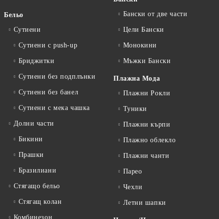
Бански от две части
Бельо
Сутиени
Цели Бански
Сутиени с push-up
Монокини
Бриджитки
Мъжки Бански
Сутиени без подплънки
Плажна Мода
Сутиени без банел
Плажни Рокли
Сутиени с мека чашка
Туники
Долни части
Плажни кърпи
Бикини
Плажно облекло
Прашки
Плажни чанти
Бразилиани
Парео
Стягащо бельо
Чехли
Стягащ колан
Летни шапки
Комбинезон