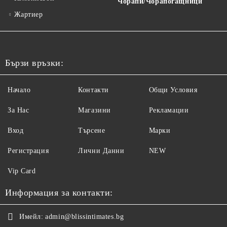
Чорапи/Чорапогащници
Жартиер
Бързи връзки:
Начало
Контакти
Общи Условия
За Нас
Магазини
Рекламации
Вход
Търсене
Марки
Регистрация
Лични Данни
NEW
Vip Card
Информация за контакти:
Имейл:
admin@blissintimates.bg