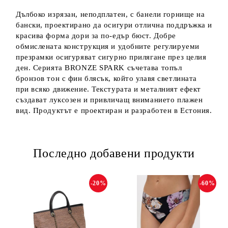
Дълбоко изрязан, неподплатен, с банели горнище на
бански, проектирано да осигури отлична поддръжка и
красива форма дори за по-едър бюст. Добре
обмислената конструкция и удобните регулируеми
презрамки осигуряват сигурно прилягане през целия
ден. Серията BRONZE SPARK съчетава топъл
бронзов тон с фин блясък, който улавя светлината
при всяко движение. Текстурата и металният ефект
създават луксозен и привличащ вниманието плажен
вид. Продуктът е проектиран и разработен в Естония.
Последно добавени продукти
-20%
-60%