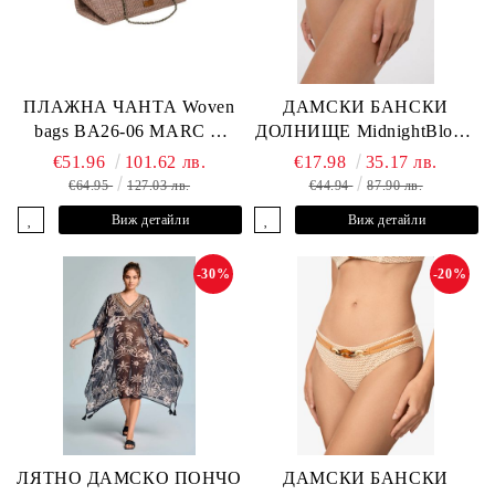
ПЛАЖНА ЧАНТА Woven
ДАМСКИ БАНСКИ
bags BA26-06 MARC &
ДОЛНИЩЕ MidnightBloom
ANDRE
L2505-Z-MCR MARC &
€51.96
101.62 лв.
€17.98
35.17 лв.
ANDRE
€64.95
127.03 лв.
€44.94
87.90 лв.
Виж детайли
Виж детайли
-30%
-20%
ЛЯТНО ДАМСКО ПОНЧО
ДАМСКИ БАНСКИ