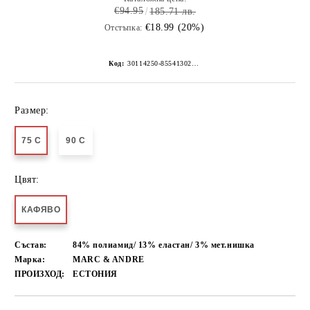
€94.95
185.71 лв.
€18.99 (20%)
Отстъпка:
Код:
30114250-8554130267152272928
Размер:
75 C
90 C
Цвят:
КАФЯВО
Състав:
84% полиамид/ 13% еластан/ 3% мет.нишка
Марка:
MARC & ANDRE
ПРОИЗХОД:
ЕСТОНИЯ