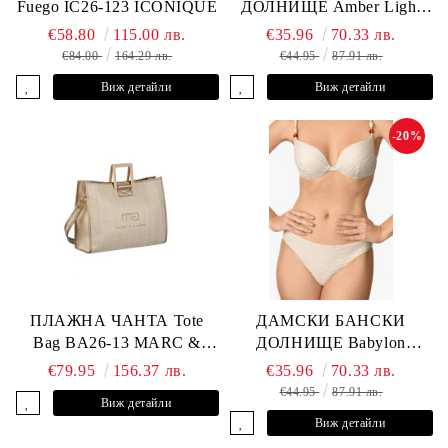
Fuego IC26-123 ICONIQUE
ДОЛНИЩЕ Amber Light
L2605-Z-MCB MARC &
€58.80
115.00 лв.
€35.96
70.33 лв.
ANDRE
€84.00
164.29 лв.
€44.95
87.91 лв.
Виж детайли
Виж детайли
-20%
ПЛАЖНА ЧАНТА Tote
ДАМСКИ БАНСКИ
Bag BA26-13 MARC &
ДОЛНИЩЕ Babylon
ANDRE
L2613-Z-MTB MARC &
€79.95
156.37 лв.
€35.96
70.33 лв.
ANDRE
€44.95
87.91 лв.
Виж детайли
Виж детайли