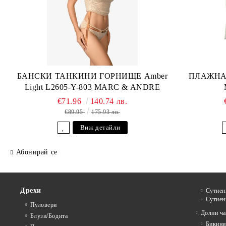
БАНСКИ ТАНКИНИ ГОРНИЩЕ Amber
ПЛАЖНА 
Light L2605-Y-803 MARC & ANDRE
€71.96
140.74 лв.
€89.95
175.93 лв.
Виж детайли
Абонирай се
Дрехи
Сутиен
Сутиен
Пуловери
Долни ча
Блузи/Бодита
Бикини