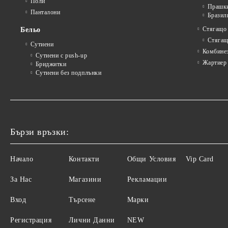
Поли
Прашк
Панталони
Бразил
Стягащо
Бельо
Стягащ
Сутиени
Комбине
Сутиени с push-up
Жартиер
Бриджитки
Сутиени без подплънки
Бързи връзки:
Начало
Контакти
Общи Условия
Vip Card
За Нас
Магазини
Рекламации
Вход
Търсене
Марки
Регистрация
Лични Данни
NEW