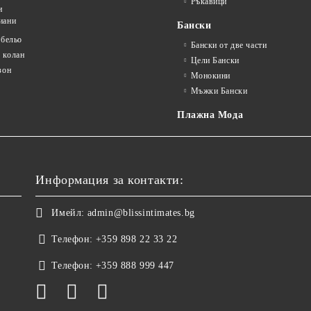
Ръкавици
и
иани
Бански
 бельо
Бански от две части
 колан
Цели Бански
зон
Монокини
Мъжки Бански
Плажна Мода
Информация за контакти:
Имейл:
admin@blissintimates.bg
Телефон:
+359 898 22 33 22
Телефон:
+359 888 999 447