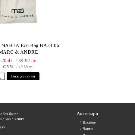
ЧАНТА Eco Bag BA23-06
MARC & ANDRE
€20.41
39.92 лв.
€25.51
49.89 лв.
Виж детайли
Аксесоари
и без банел
и с мека чашка
Шалове
сти
Чанти