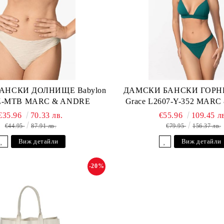
АНСКИ ДОЛНИЩЕ Babylon
ДАМСКИ БАНСКИ ГОРНИ
-Z-MTB MARC & ANDRE
Grace L2607-Y-352 MAR
€35.96
70.33 лв.
€55.96
109.45 л
€44.95
87.91 лв.
€79.95
156.37 лв.
Виж детайли
Виж детайли
-20%