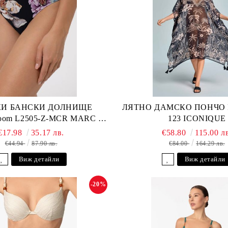
И БАНСКИ ДОЛНИЩЕ
ЛЯТНО ДАМСКО ПОНЧО Fu
loom L2505-Z-MCR MARC &
123 ICONIQUE
ANDRE
€17.98
35.17 лв.
€58.80
115.00 л
€44.94
87.90 лв.
€84.00
164.29 лв.
Виж детайли
Виж детайли
-20%