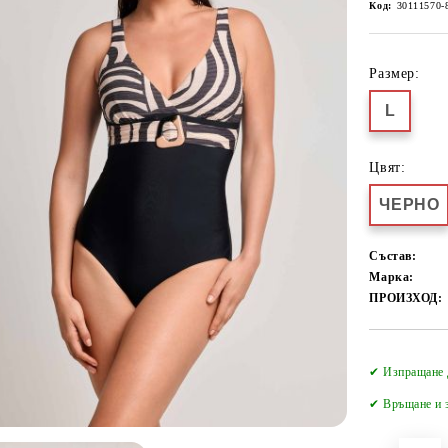
Код:
30111570-
Размер:
L
Цвят:
ЧЕРНО
Състав:
Марка:
ПРОИЗХОД:
✔ Изпращане 
✔
Връщане и з