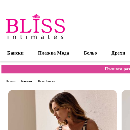
Бански
Плажна Мода
Бельо
Дрехи
Пълното раз
Начало
Бански
Цели Бански