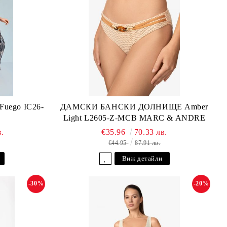
ego IC26-
ДАМСКИ БАНСКИ ДОЛНИЩЕ Amber
Light L2605-Z-MCB MARC & ANDRE
в.
€35.96
70.33 лв.
€44.95
87.91 лв.
Виж детайли
-30%
-20%