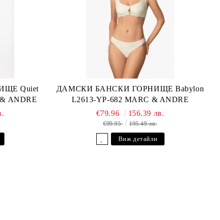
ЩЕ Quiet
ДАМСКИ БАНСКИ ГОРНИЩЕ Babylon
C & ANDRE
L2613-YP-682 MARC & ANDRE
в.
€79.96
156.39 лв.
€99.95
195.49 лв.
Виж детайли