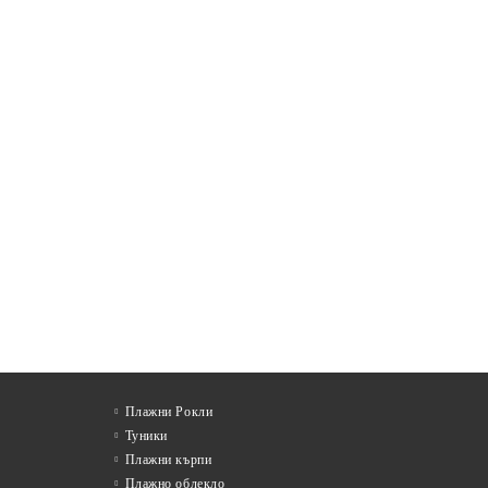
Плажни Рокли
Туники
Плажни кърпи
Плажно облекло