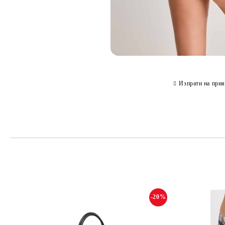
Изпрати на прия
-20%