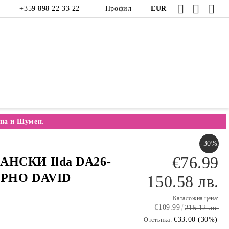
+359 898 22 33 22
Профил
EUR
на и Шумен.
-30%
€76.99
АНСКИ Ilda DA26-
ЕРНО DAVID
150.58 лв.
Каталожна цена:
€109.99
215.12 лв.
€33.00 (30%)
Отстъпка: