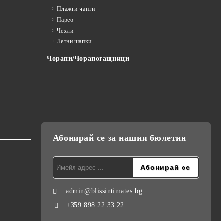
Плажни чанти
Парео
Чехли
Летни шапки
Чорапи/Чорапогащници
Абонирай се за нашия бюлетин
admin@blissintimates.bg
+359 898 22 33 22