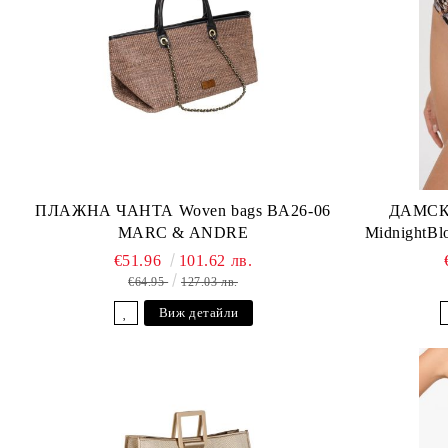
ПЛАЖНА ЧАНТА Woven bags BA26-06
ДАМСК
MARC & ANDRE
MidnightB
€51.96
101.62 лв.
€64.95
127.03 лв.
Виж детайли