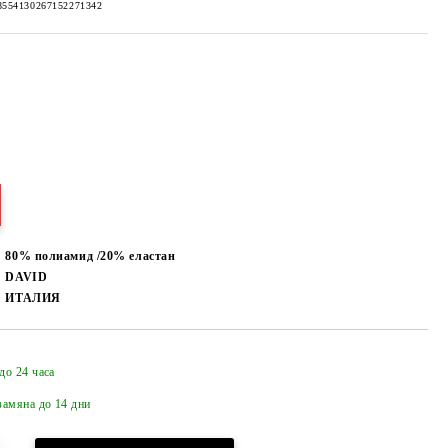
8554130267152271342
80% полиамид /20% еластан
DAVID
ИТАЛИЯ
до 24 часа
Добави в желани
амяна до 14 дни