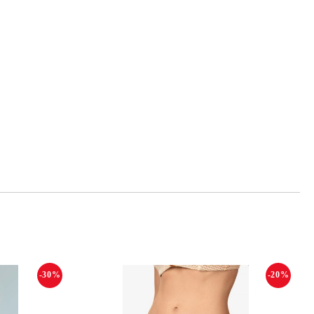
-30%
-20%