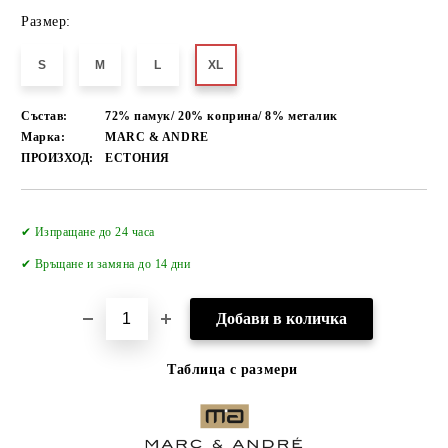
Размер:
S
M
L
XL
Състав:
72% памук/ 20% коприна/ 8% металик
Марка:
MARC & ANDRE
ПРОИЗХОД:
ЕСТОНИЯ
Добави в желани
✔ Изпращане до 24 часа
✔
Връщане и замяна до 14 дни
Таблица с размери