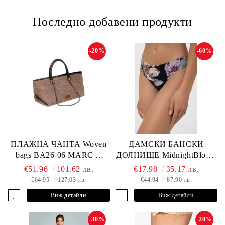
Последно добавени продукти
-20%
-60%
ПЛАЖНА ЧАНТА Woven
ДАМСКИ БАНСКИ
bags BA26-06 MARC &
ДОЛНИЩЕ MidnightBloom
ANDRE
L2505-Z-MCR MARC &
€51.96
101.62 лв.
€17.98
35.17 лв.
ANDRE
€64.95
127.03 лв.
€44.94
87.90 лв.
Виж детайли
Виж детайли
-30%
-20%