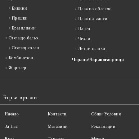
Бикини
Плажно облекло
Прашки
Плажни чанти
Бразилиани
Парео
Стягащо бельо
Чехли
Стягащ колан
Летни шапки
Комбинезон
Чорапи/Чорапогащници
Жартиер
Бързи връзки:
Начало
Контакти
Общи Условия
За Нас
Магазини
Рекламации
Вход
Търсене
Марки