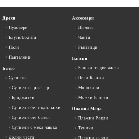
Дрехи
Аксесоари
Пуловери
Шалове
Блузи/Бодита
Чанти
Поли
Ръкавици
Панталони
Бански
Бански от две части
Бельо
Сутиени
Цели Бански
Сутиени с push-up
Монокини
Бриджитки
Мъжки Бански
Сутиени без подплънки
Плажна Мода
Сутиени без банел
Плажни Рокли
Сутиени с мека чашка
Туники
Долни части
Плажни кърпи