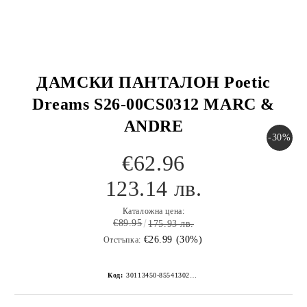
ДАМСКИ ПАНТАЛОН Poetic
Dreams S26-00CS0312 MARC &
ANDRE
-30%
€62.96
123.14 лв.
Каталожна цена:
€89.95
175.93 лв.
€26.99 (30%)
Отстъпка:
Код:
30113450-8554130267152268473