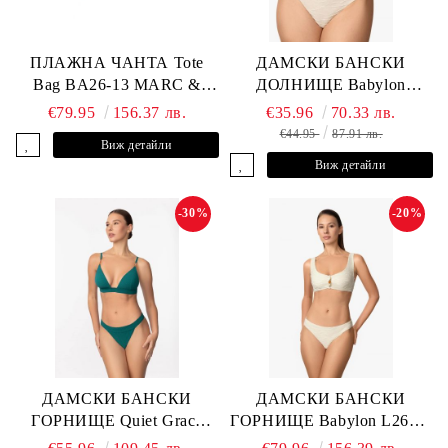
ПЛАЖНА ЧАНТА Tote
ДАМСКИ БАНСКИ
Bag BA26-13 MARC &
ДОЛНИЩЕ Babylon
ANDRE
L2613-Z-MTB MARC &
€79.95
156.37 лв.
€35.96
70.33 лв.
ANDRE
€44.95
87.91 лв.
Виж детайли
Виж детайли
-30%
-20%
ДАМСКИ БАНСКИ
ДАМСКИ БАНСКИ
ГОРНИЩЕ Quiet Grace
ГОРНИЩЕ Babylon L2613-
L2607-Y-352 MARC &
YP-682 MARC & ANDRE