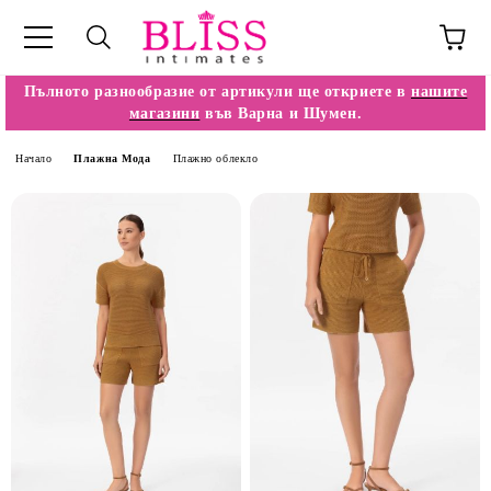
Пълното разнообразие от артикули ще откриете в
нашите
магазини
във Варна и Шумен.
Начало
Плажна Мода
Плажно облекло