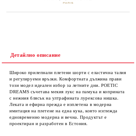
Детайлно описание
Широко прилепнали плетени шорти с еластична талия
и регулируеми връзки. Комфортната дължина прави
този модел идеален избор за летните дни. POETIC
DREAMS съчетава мекия лукс на памука и коприната
с нежния блясък на ултрафината лурексова нишка.
Леката и ефирна прежда е изплетена в модерна
имитация на плетене на една кука, която изглежда
едновременно модерна и вечна. Продуктът е
проектиран и разработен в Естония.