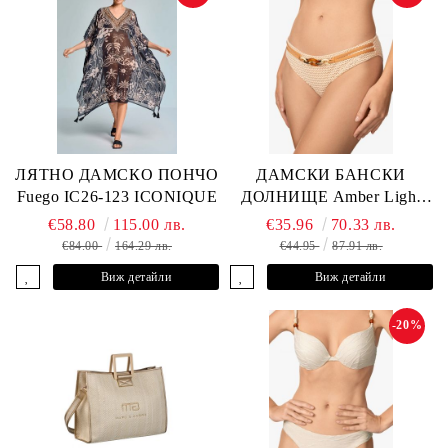
ЛЯТНО ДАМСКО ПОНЧО
ДАМСКИ БАНСКИ
Fuego IC26-123 ICONIQUE
ДОЛНИЩЕ Amber Light
L2605-Z-MCB MARC &
€58.80
115.00 лв.
€35.96
70.33 лв.
ANDRE
€84.00
164.29 лв.
€44.95
87.91 лв.
Виж детайли
Виж детайли
-20%