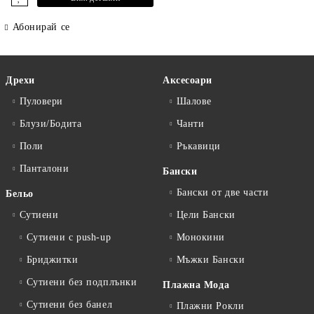
Абонирай се
Дрехи
Аксесоари
Пуловери
Шалове
Блузи/Бодита
Чанти
Поли
Ръкавици
Панталони
Бански
Бански от две части
Бельо
Сутиени
Цели Бански
Сутиени с push-up
Монокини
Бриджитки
Мъжки Бански
Сутиени без подплънки
Плажна Мода
Сутиени без банел
Плажни Рокли