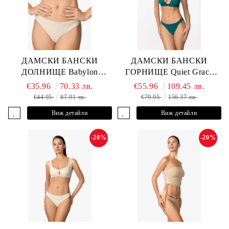
ДАМСКИ БАНСКИ
ДАМСКИ БАНСКИ
ДОЛНИЩЕ Babylon
ГОРНИЩЕ Quiet Grace
L2613-Z-MTB MARC &
L2607-Y-352 MARC &
€35.96
70.33 лв.
€55.96
109.45 лв.
ANDRE
ANDRE
€44.95
87.91 лв.
€79.95
156.37 лв.
Виж детайли
Виж детайли
-20%
-20%