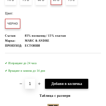
70 B
75 B
80 B
85 B
75 C
Цвят:
ЧЕРНО
Състав:
85% полиамид / 15% еластан
Марка:
MARC & ANDRE
ПРОИЗХОД:
ЕСТОНИЯ
Добави в желани
✔ Изпращане до 24 часа
✔
Връщане и замяна до 14 дни
Таблица с размери