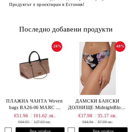
Продуктът е проектиран в Естония!
Последно добавени продукти
-20%
-60%
ПЛАЖНА ЧАНТА Woven
ДАМСКИ БАНСКИ
bags BA26-06 MARC &
ДОЛНИЩЕ MidnightBloom
ANDRE
L2505-Z-MCR MARC &
€51.96
101.62 лв.
€17.98
35.17 лв.
ANDRE
€64.95
127.03 лв.
€44.94
87.90 лв.
Виж детайли
Виж детайли