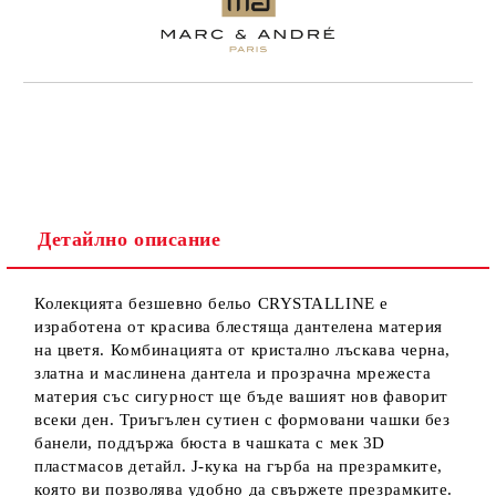
Детайлно описание
Колекцията безшевно бельо CRYSTALLINE е
изработена от красива блестяща дантелена материя
на цветя. Комбинацията от кристално лъскава черна,
златна и маслинена дантела и прозрачна мрежеста
материя със сигурност ще бъде вашият нов фаворит
всеки ден. Триъгълен сутиен с формовани чашки без
банели, поддържа бюста в чашката с мек 3D
пластмасов детайл. J-кука на гърба на презрамките,
която ви позволява удобно да свържете презрамките.