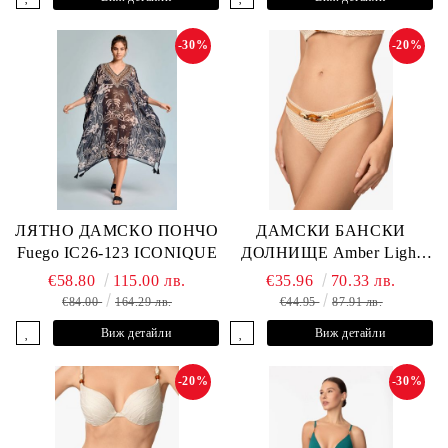
-30%
-20%
ЛЯТНО ДАМСКО ПОНЧО
ДАМСКИ БАНСКИ
Fuego IC26-123 ICONIQUE
ДОЛНИЩЕ Amber Light
L2605-Z-MCB MARC &
€58.80
115.00 лв.
€35.96
70.33 лв.
ANDRE
€84.00
164.29 лв.
€44.95
87.91 лв.
Виж детайли
Виж детайли
-20%
-30%