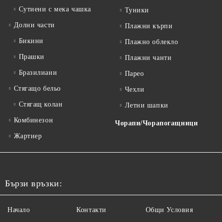
Сутиени с мека чашка
Туники
Долни части
Плажни кърпи
Бикини
Плажно облекло
Прашки
Плажни чанти
Бразилиани
Парео
Стягащо бельо
Чехли
Стягащ колан
Летни шапки
Комбинезон
Чорапи/Чорапогащници
Жартиер
Бързи връзки:
Начало
Контакти
Общи Условия