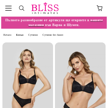
Пълното разнообразие от артикули ще откриете в
нашите
магазини
във Варна и Шумен.
Начало
Бельо
Сутиени
Сутиени без банел