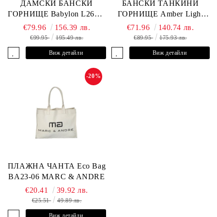
ДАМСКИ БАНСКИ
БАНСКИ ТАНКИНИ
ГОРНИЩЕ Babylon L2613-
ГОРНИЩЕ Amber Light
YP-682 MARC & ANDRE
L2605-Y-803 MARC &
€79.96
156.39 лв.
€71.96
140.74 лв.
ANDRE
€99.95
195.49 лв.
€89.95
175.93 лв.
Виж детайли
Виж детайли
-20%
ПЛАЖНА ЧАНТА Eco Bag
BA23-06 MARC & ANDRE
€20.41
39.92 лв.
€25.51
49.89 лв.
Виж детайли