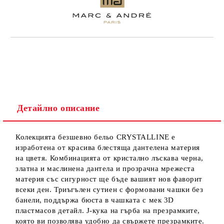
Детайлно описание
Колекцията безшевно бельо CRYSTALLINE е
изработена от красива блестяща дантелена материя
на цветя. Комбинацията от кристално лъскава черна,
златна и маслинена дантела и прозрачна мрежеста
материя със сигурност ще бъде вашият нов фаворит
всеки ден. Триъгълен сутиен с формовани чашки без
банели, поддържа бюста в чашката с мек 3D
пластмасов детайл. J-кука на гърба на презрамките,
която ви позволява удобно да свържете презрамките.