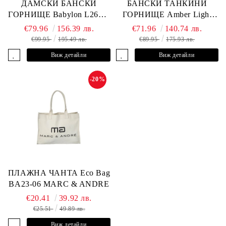
ДАМСКИ БАНСКИ
БАНСКИ ТАНКИНИ
ГОРНИЩЕ Babylon L2613-
ГОРНИЩЕ Amber Light
YP-682 MARC & ANDRE
L2605-Y-803 MARC &
€79.96
156.39 лв.
€71.96
140.74 лв.
ANDRE
€99.95
195.49 лв.
€89.95
175.93 лв.
Виж детайли
Виж детайли
-20%
ПЛАЖНА ЧАНТА Eco Bag
BA23-06 MARC & ANDRE
€20.41
39.92 лв.
€25.51
49.89 лв.
Виж детайли