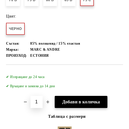
70 B
75 B
80 B
85 B
75 C
Цвят:
ЧЕРНО
Състав:
85% полиамид / 15% еластан
Марка:
MARC & ANDRE
ПРОИЗХОД:
ЕСТОНИЯ
Добави в желани
✔ Изпращане до 24 часа
✔
Връщане и замяна до 14 дни
Таблица с размери