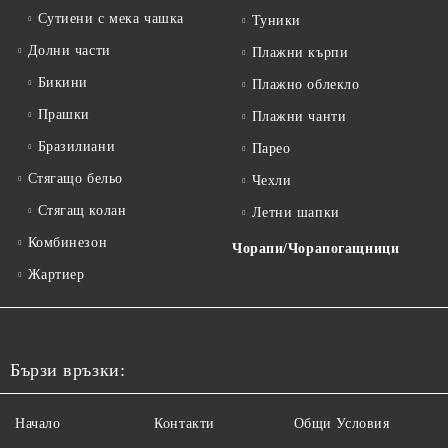
Сутиени с мека чашка
Туники
Долни части
Плажни кърпи
Бикини
Плажно облекло
Прашки
Плажни чанти
Бразилиани
Парео
Стягащо бельо
Чехли
Стягащ колан
Летни шапки
Комбинезон
Чорапи/Чорапогащници
Жартиер
Бързи връзки:
Начало
Контакти
Общи Условия