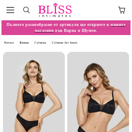
Пълното разнообразие от артикули ще откриете в
нашите
магазини
във Варна и Шумен.
Начало
Бельо
Сутиени
Сутиени без банел