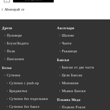
Абонирай се
Дрехи
Аксесоари
Пуловери
Шалове
Блузи/Бодита
Чанти
Поли
Ръкавици
Панталони
Бански
Бански от две части
Бельо
Сутиени
Цели Бански
Сутиени с push-up
Монокини
Бриджитки
Мъжки Бански
Сутиени без подплънки
Плажна Мода
Сутиени без банел
Плажни Рокли