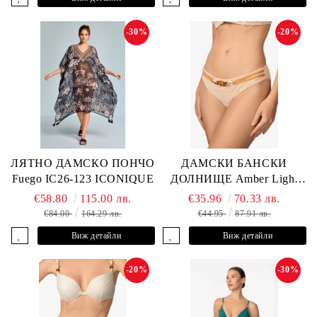
-30%
-20%
ЛЯТНО ДАМСКО ПОНЧО
ДАМСКИ БАНСКИ
Fuego IC26-123 ICONIQUE
ДОЛНИЩЕ Amber Light
L2605-Z-MCB MARC &
€58.80
115.00 лв.
€35.96
70.33 лв.
ANDRE
€84.00
164.29 лв.
€44.95
87.91 лв.
Виж детайли
Виж детайли
-20%
-30%