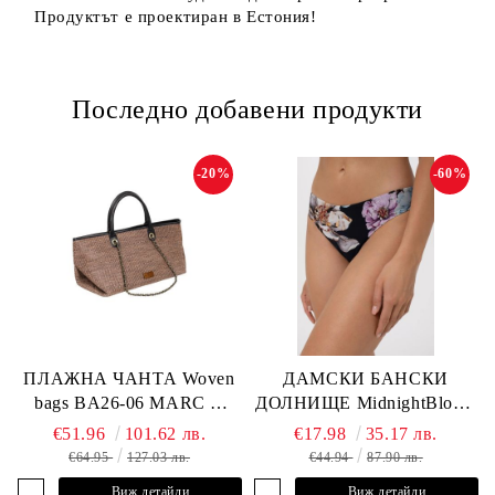
Продуктът е проектиран в Естония!
Последно добавени продукти
-20%
-60%
ПЛАЖНА ЧАНТА Woven
ДАМСКИ БАНСКИ
bags BA26-06 MARC &
ДОЛНИЩЕ MidnightBloom
ANDRE
L2505-Z-MCR MARC &
€51.96
101.62 лв.
€17.98
35.17 лв.
ANDRE
€64.95
127.03 лв.
€44.94
87.90 лв.
Виж детайли
Виж детайли