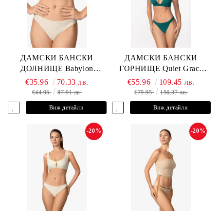
ДАМСКИ БАНСКИ
ДАМСКИ БАНСКИ
ДОЛНИЩЕ Babylon
ГОРНИЩЕ Quiet Grace
L2613-Z-MTB MARC &
L2607-Y-352 MARC &
€35.96
70.33 лв.
€55.96
109.45 лв.
ANDRE
ANDRE
€44.95
87.91 лв.
€79.95
156.37 лв.
Виж детайли
Виж детайли
-20%
-20%