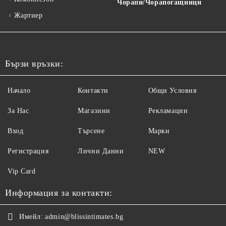
Чорапи/Чорапогащници
Жартиер
Бързи връзки:
Начало
Контакти
Общи Условия
За Нас
Магазини
Рекламации
Вход
Търсене
Марки
Регистрация
Лични Данни
NEW
Vip Card
Информация за контакти:
Имейл:
admin@blissintimates.bg