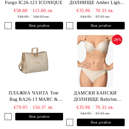
Fuego IC26-123 ICONIQUE
ДОЛНИЩЕ Amber Light
L2605-Z-MCB MARC &
€58.80
115.00 лв.
€35.96
70.33 лв.
ANDRE
€84.00
164.29 лв.
€44.95
87.91 лв.
Виж детайли
Виж детайли
-20%
ПЛАЖНА ЧАНТА Tote
ДАМСКИ БАНСКИ
Bag BA26-13 MARC &
ДОЛНИЩЕ Babylon
ANDRE
L2613-Z-MTB MARC &
€79.95
156.37 лв.
€35.96
70.33 лв.
ANDRE
€44.95
87.91 лв.
Виж детайли
Виж детайли