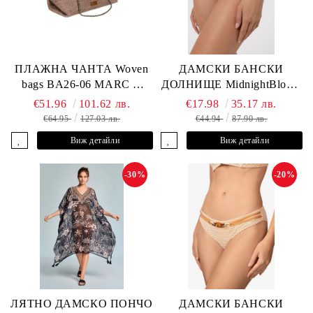
ПЛАЖНА ЧАНТА Woven
ДАМСКИ БАНСКИ
bags BA26-06 MARC &
ДОЛНИЩЕ MidnightBloom
ANDRE
L2505-Z-MCR MARC &
€51.96
101.62 лв.
€17.98
35.17 лв.
ANDRE
€64.95
127.03 лв.
€44.94
87.90 лв.
Виж детайли
Виж детайли
-30%
-20%
ЛЯТНО ДАМСКО ПОНЧО
ДАМСКИ БАНСКИ