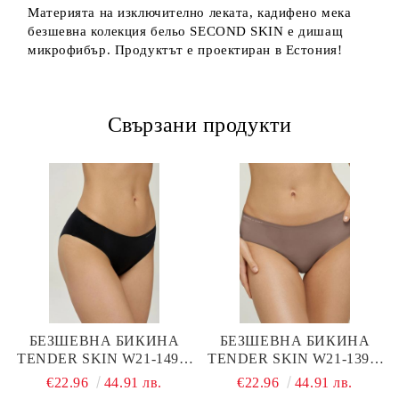
Материята на изключително леката, кадифено мека
безшевна колекция бельо SECOND SKIN е дишащ
микрофибър. Продуктът е проектиран в Естония!
Свързани продукти
БЕЗШЕВНА БИКИНА
БЕЗШЕВНА БИКИНА
TENDER SKIN W21-1492-
TENDER SKIN W21-1392-
BRO-SZ MARC & ANDRE
BRO-SZ MARC & ANDRE
€22.96
44.91 лв.
€22.96
44.91 лв.