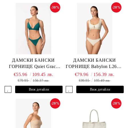
-30%
-20%
ДАМСКИ БАНСКИ
ДАМСКИ БАНСКИ
ГОРНИЩЕ Quiet Grace
ГОРНИЩЕ Babylon L2613-
L2607-Y-352 MARC &
YP-682 MARC & ANDRE
€55.96
109.45 лв.
€79.96
156.39 лв.
ANDRE
€79.95
156.37 лв.
€99.95
195.49 лв.
Виж детайли
Виж детайли
-20%
-20%