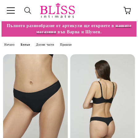
Пълното разнообразие от артикули ще откриете в
нашите
магазини
във Варна и Шумен.
Начало
Бельо
Долни части
Прашки