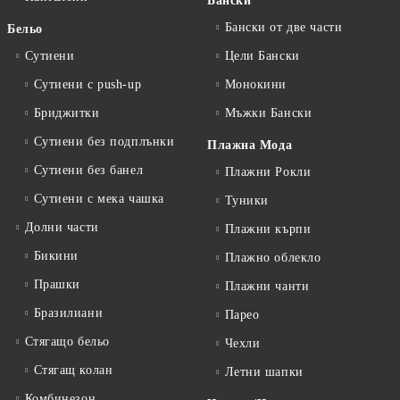
Бански
Бански от две части
Бельо
Сутиени
Цели Бански
Сутиени с push-up
Монокини
Бриджитки
Мъжки Бански
Сутиени без подплънки
Плажна Мода
Сутиени без банел
Плажни Рокли
Сутиени с мека чашка
Туники
Долни части
Плажни кърпи
Бикини
Плажно облекло
Прашки
Плажни чанти
Бразилиани
Парео
Стягащо бельо
Чехли
Стягащ колан
Летни шапки
Комбинезон