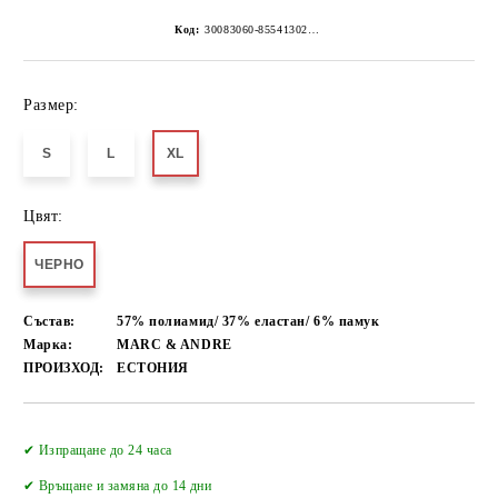
Код:
30083060-8554130267152247743
Размер:
S
L
XL
Цвят:
ЧЕРНО
Състав:
57% полиамид/ 37% еластан/ 6% памук
Марка:
MARC & ANDRE
ПРОИЗХОД:
ЕСТОНИЯ
Добави в желани
✔ Изпращане до 24 часа
✔
Връщане и замяна до 14 дни