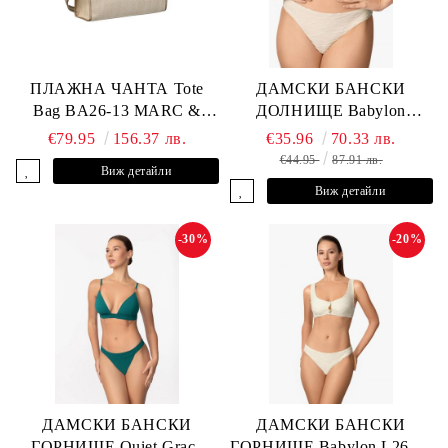
ПЛАЖНА ЧАНТА Tote
ДАМСКИ БАНСКИ
Bag BA26-13 MARC &
ДОЛНИЩЕ Babylon
ANDRE
L2613-Z-MTB MARC &
€79.95
156.37 лв.
€35.96
70.33 лв.
ANDRE
€44.95
87.91 лв.
Виж детайли
Виж детайли
-30%
-20%
ДАМСКИ БАНСКИ
ДАМСКИ БАНСКИ
ГОРНИЩЕ Quiet Grace
ГОРНИЩЕ Babylon L2613-