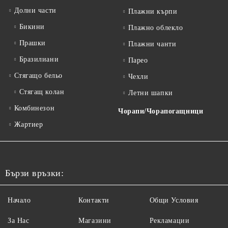
Долни части
Плажни кърпи
Бикини
Плажно облекло
Прашки
Плажни чанти
Бразилиани
Парео
Стягащо бельо
Чехли
Стягащ колан
Летни шапки
Комбинезон
Чорапи/Чорапогащници
Жартиер
Бързи връзки:
Начало
Контакти
Общи Условия
За Нас
Магазини
Рекламации