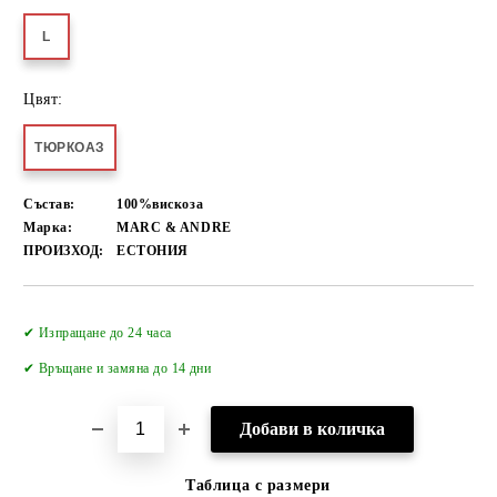
L
Цвят:
ТЮРКОАЗ
Състав:
100%вискоза
Марка:
MARC & ANDRE
ПРОИЗХОД:
ЕСТОНИЯ
Добави в желани
✔ Изпращане до 24 часа
✔
Връщане и замяна до 14 дни
Таблица с размери