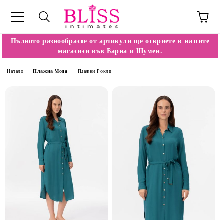
Пълното разнообразие от артикули ще откриете в
нашите
магазини
във Варна и Шумен.
Начало
Плажна Мода
Плажни Рокли