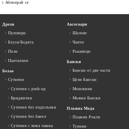
Абонирай се
Дрехи
Аксесоари
Пуловери
Шалове
Блузи/Бодита
Чанти
Поли
Ръкавици
Панталони
Бански
Бански от две части
Бельо
Сутиени
Цели Бански
Сутиени с push-up
Монокини
Бриджитки
Мъжки Бански
Сутиени без подплънки
Плажна Мода
Сутиени без банел
Плажни Рокли
Сутиени с мека чашка
Туники