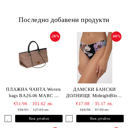
Последно добавени продукти
-20%
-60%
ПЛАЖНА ЧАНТА Woven
ДАМСКИ БАНСКИ
bags BA26-06 MARC &
ДОЛНИЩЕ MidnightBloom
ANDRE
L2505-Z-MCR MARC &
€51.96
101.62 лв.
€17.98
35.17 лв.
ANDRE
€64.95
127.03 лв.
€44.94
87.90 лв.
Виж детайли
Виж детайли