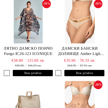
-30%
-20%
ЛЯТНО ДАМСКО ПОНЧО
ДАМСКИ БАНСКИ
Fuego IC26-123 ICONIQUE
ДОЛНИЩЕ Amber Light
L2605-Z-MCB MARC &
€58.80
115.00 лв.
€35.96
70.33 лв.
ANDRE
€84.00
164.29 лв.
€44.95
87.91 лв.
Виж детайли
Виж детайли
-20%