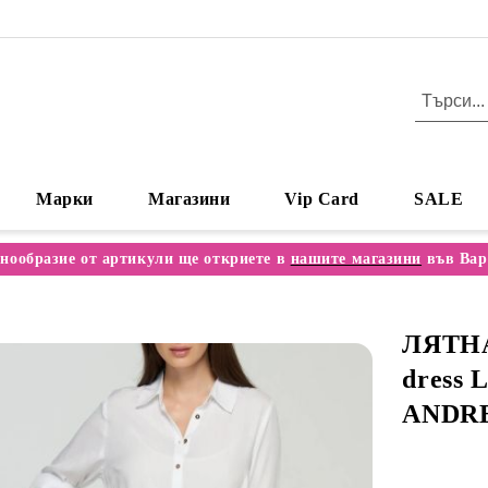
Марки
Магазини
Vip Card
SALE
нообразие от артикули ще откриете в
нашите магазини
във Вар
ЛЯТНА
dress
ANDR