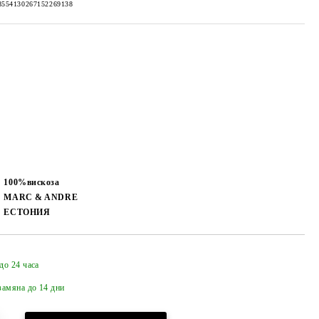
8554130267152269138
100%вискоза
MARC & ANDRE
ЕСТОНИЯ
до 24 часа
Добави в желани
амяна до 14 дни