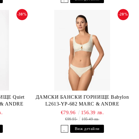
-30%
-20%
ЩЕ Quiet
ДАМСКИ БАНСКИ ГОРНИЩЕ Babylon
C & ANDRE
L2613-YP-682 MARC & ANDRE
в.
€79.96
156.39 лв.
€99.95
195.49 лв.
Виж детайли