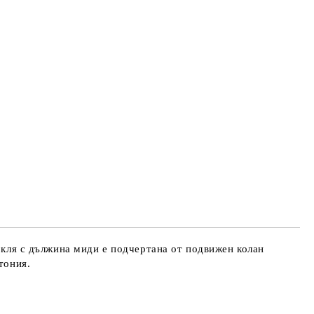
рокля с дължина миди е подчертана от подвижен колан
тония.