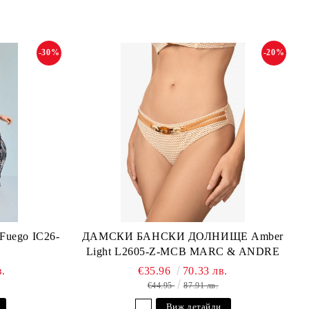
-30%
-20%
ego IC26-
ДАМСКИ БАНСКИ ДОЛНИЩЕ Amber
Light L2605-Z-MCB MARC & ANDRE
в.
€35.96
70.33 лв.
€44.95
87.91 лв.
Виж детайли