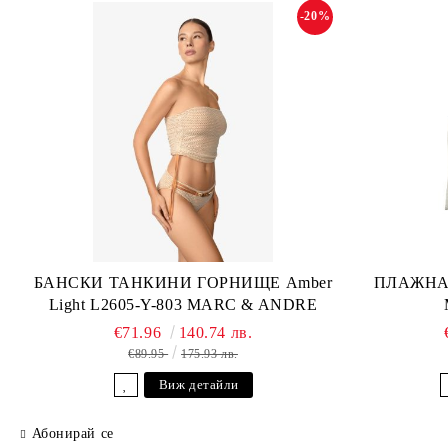
-20%
БАНСКИ ТАНКИНИ ГОРНИЩЕ Amber
ПЛАЖНА 
Light L2605-Y-803 MARC & ANDRE
€71.96
140.74 лв.
€89.95
175.93 лв.
Виж детайли
Абонирай се