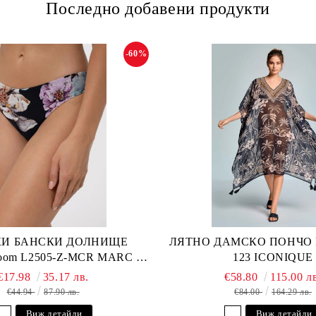
Последно добавени продукти
-60%
И БАНСКИ ДОЛНИЩЕ
ЛЯТНО ДАМСКО ПОНЧО Fu
loom L2505-Z-MCR MARC &
123 ICONIQUE
ANDRE
€17.98
35.17 лв.
€58.80
115.00 л
€44.94
87.90 лв.
€84.00
164.29 лв.
Виж детайли
Виж детайли