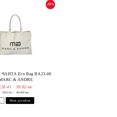
-20%
ЧАНТА Eco Bag BA23-06
MARC & ANDRE
€20.41
39.92 лв.
€25.51
49.89 лв.
Виж детайли