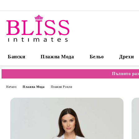
Бански
Плажна Мода
Бельо
Дрехи
Пълното раз
Начало
Плажна Мода
Плажни Рокли