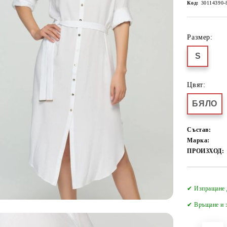
Код:
30114390-
Размер:
S
Цвят:
БЯЛО
Състав:
Марка:
ПРОИЗХОД:
✔ Изпращане 
✔
Връщане и з