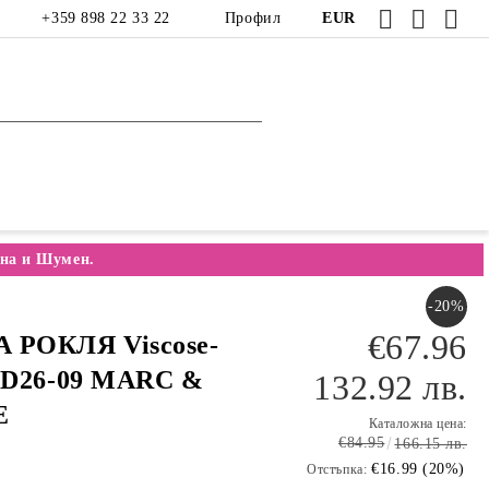
+359 898 22 33 22
Профил
EUR
на и Шумен.
-20%
€67.96
 РОКЛЯ Viscose-
 LD26-09 MARC &
132.92 лв.
E
Каталожна цена:
€84.95
166.15 лв.
€16.99 (20%)
Отстъпка: