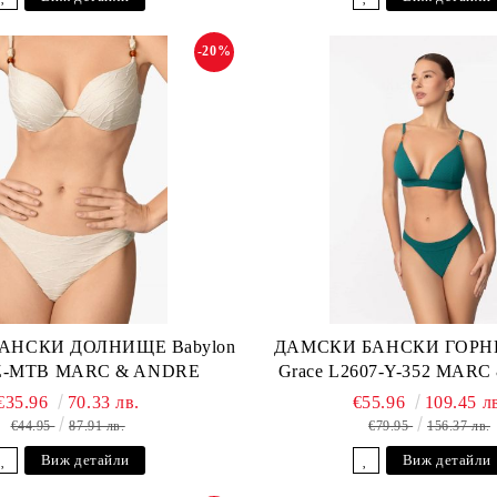
-20%
АНСКИ ДОЛНИЩЕ Babylon
ДАМСКИ БАНСКИ ГОРНИ
-Z-MTB MARC & ANDRE
Grace L2607-Y-352 MAR
€35.96
70.33 лв.
€55.96
109.45 л
€44.95
87.91 лв.
€79.95
156.37 лв.
Виж детайли
Виж детайли