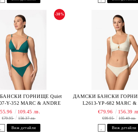
-30%
БАНСКИ ГОРНИЩЕ Quiet
ДАМСКИ БАНСКИ ГОРНИЩ
607-Y-352 MARC & ANDRE
L2613-YP-682 MARC 
€55.96
109.45 лв.
€79.96
156.39 л
€79.95
156.37 лв.
€99.95
195.49 лв.
Виж детайли
Виж детайли