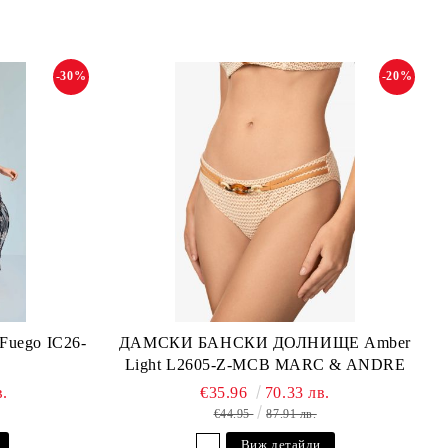
-30%
-20%
ego IC26-
ДАМСКИ БАНСКИ ДОЛНИЩЕ Amber
Light L2605-Z-MCB MARC & ANDRE
в.
€35.96
70.33 лв.
€44.95
87.91 лв.
Виж детайли