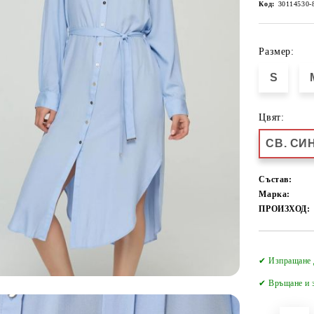
Код:
30114530-
Размер:
S
Цвят:
СВ. СИ
Състав:
Марка:
ПРОИЗХОД:
✔ Изпращане 
✔
Връщане и з