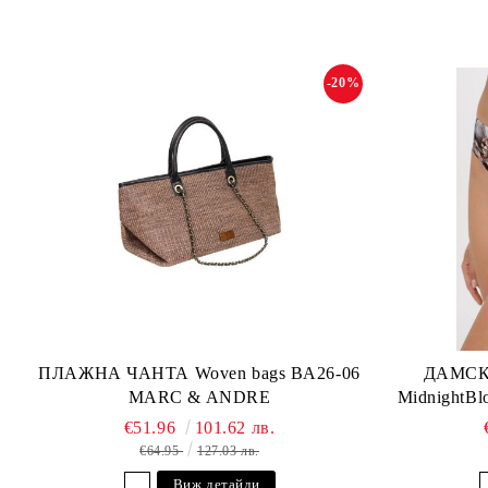
-20%
ПЛАЖНА ЧАНТА Woven bags BA26-06
ДАМСК
MARC & ANDRE
MidnightB
€51.96
101.62 лв.
€64.95
127.03 лв.
Виж детайли