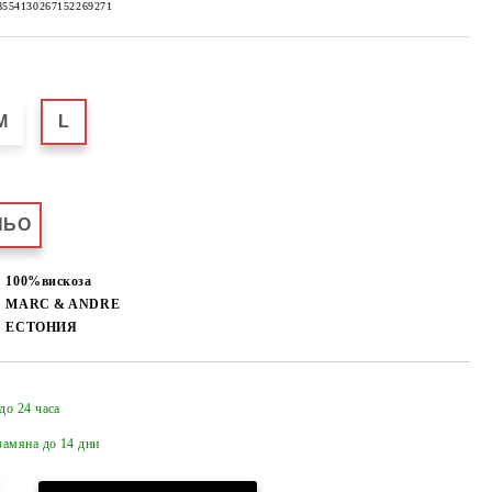
8554130267152269271
M
L
НЬО
100%вискоза
MARC & ANDRE
ЕСТОНИЯ
до 24 часа
Добави в желани
амяна до 14 дни