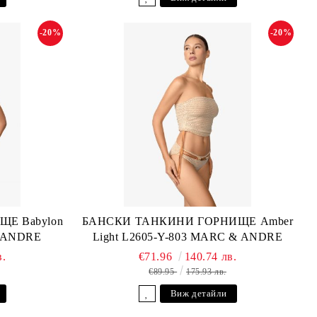
-20%
-20%
Е Babylon
БАНСКИ ТАНКИНИ ГОРНИЩЕ Amber
& ANDRE
Light L2605-Y-803 MARC & ANDRE
в.
€71.96
140.74 лв.
€89.95
175.93 лв.
Виж детайли