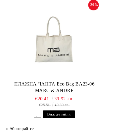
-20%
ПЛАЖНА ЧАНТА Eco Bag BA23-06
MARC & ANDRE
€20.41
39.92 лв.
€25.51
49.89 лв.
Виж детайли
Абонирай се