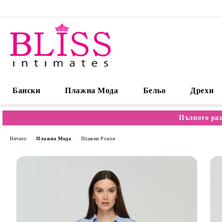
Бански
Плажна Мода
Бельо
Дрехи
Пълното раз
Начало
Плажна Мода
Плажни Рокли