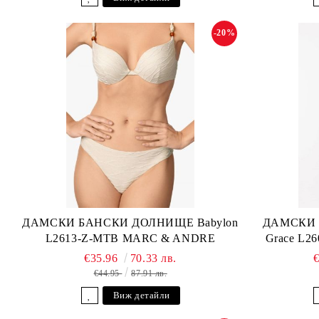
-20%
ДАМСКИ БАНСКИ ДОЛНИЩЕ Babylon
ДАМСКИ 
L2613-Z-MTB MARC & ANDRE
Grace L2
€35.96
70.33 лв.
€44.95
87.91 лв.
Виж детайли