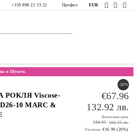
+359 898 22 33 22
Профил
EUR
на и Шумен.
-20%
€67.96
 РОКЛЯ Viscose-
 LD26-10 MARC &
132.92 лв.
E
Каталожна цена:
€84.95
166.15 лв.
€16.99 (20%)
Отстъпка: