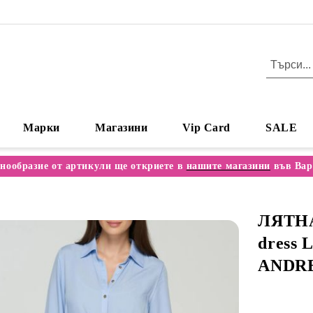
Марки
Магазини
Vip Card
SALE
нообразие от артикули ще откриете в
нашите магазини
във Вар
ЛЯТНА
dress
ANDR