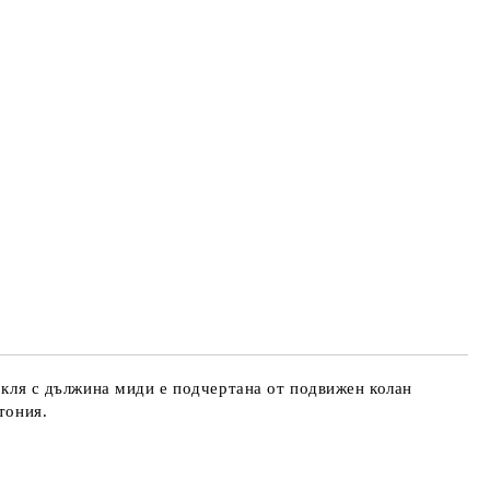
рокля с дължина миди е подчертана от подвижен колан
тония.