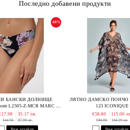
Последно добавени продукти
-60%
И БАНСКИ ДОЛНИЩЕ
ЛЯТНО ДАМСКО ПОНЧО Fu
loom L2505-Z-MCR MARC &
123 ICONIQUE
ANDRE
€17.98
35.17 лв.
€58.80
115.00 л
€44.94
87.90 лв.
€84.00
164.29 лв.
Виж детайли
Виж детайли