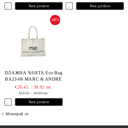
Виж детайли
Виж детайли
-20%
ПЛАЖНА ЧАНТА Eco Bag
BA23-06 MARC & ANDRE
€20.41
39.92 лв.
€25.51
49.89 лв.
Виж детайли
Абонирай се