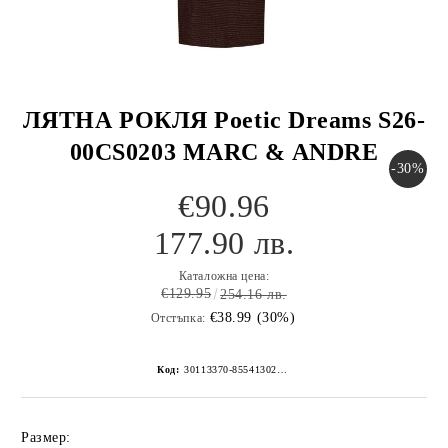
ЛЯТНА РОКЛЯ Poetic Dreams S26-
00CS0203 MARC & ANDRE
-30%
€90.96
177.90 лв.
Каталожна цена:
€129.95
254.16 лв.
€38.99 (30%)
Отстъпка:
Код:
30113370-8554130267152269260
Размер: