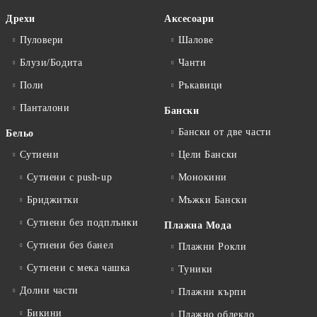
Дрехи
Аксесоари
Пуловери
Шалове
Блузи/Бодита
Чанти
Поли
Ръкавици
Панталони
Бански
Бански от две части
Бельо
Сутиени
Цели Бански
Сутиени с push-up
Монокини
Бриджитки
Мъжки Бански
Сутиени без подплънки
Плажна Мода
Сутиени без банел
Плажни Рокли
Сутиени с мека чашка
Туники
Долни части
Плажни кърпи
Бикини
Плажно облекло