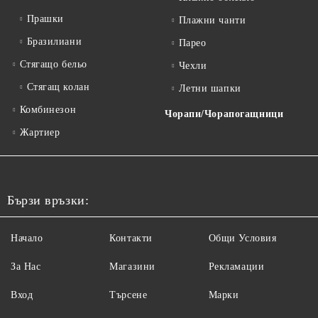
Прашки
Плажни чанти
Бразилиани
Парео
Стягащо бельо
Чехли
Стягащ колан
Летни шапки
Комбинезон
Чорапи/Чорапогащници
Жартиер
Бързи връзки:
Начало
Контакти
Общи Условия
За Нас
Магазини
Рекламации
Вход
Търсене
Марки