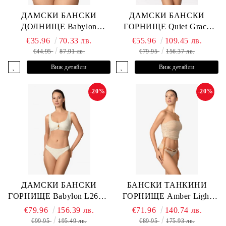
ДАМСКИ БАНСКИ
ДАМСКИ БАНСКИ
ДОЛНИЩЕ Babylon
ГОРНИЩЕ Quiet Grace
L2613-Z-MTB MARC &
L2607-Y-352 MARC &
€35.96
70.33 лв.
€55.96
109.45 лв.
ANDRE
ANDRE
€44.95
87.91 лв.
€79.95
156.37 лв.
Виж детайли
Виж детайли
-20%
-20%
ДАМСКИ БАНСКИ
БАНСКИ ТАНКИНИ
ГОРНИЩЕ Babylon L2613-
ГОРНИЩЕ Amber Light
YP-682 MARC & ANDRE
L2605-Y-803 MARC &
€79.96
156.39 лв.
€71.96
140.74 лв.
ANDRE
€99.95
195.49 лв.
€89.95
175.93 лв.