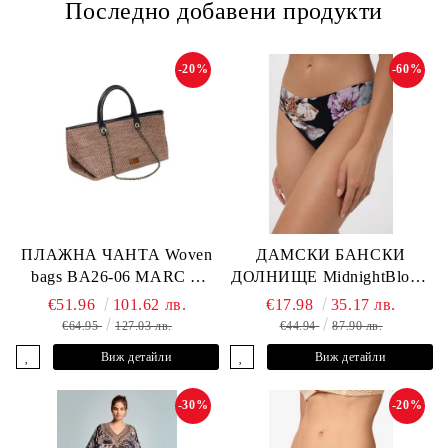
Последно добавени продукти
-20%
-60%
ПЛАЖНА ЧАНТА Woven
ДАМСКИ БАНСКИ
bags BA26-06 MARC &
ДОЛНИЩЕ MidnightBloom
ANDRE
L2505-Z-MCR MARC &
€51.96
101.62 лв.
€17.98
35.17 лв.
ANDRE
€64.95
127.03 лв.
€44.94
87.90 лв.
Виж детайли
Виж детайли
-30%
-20%