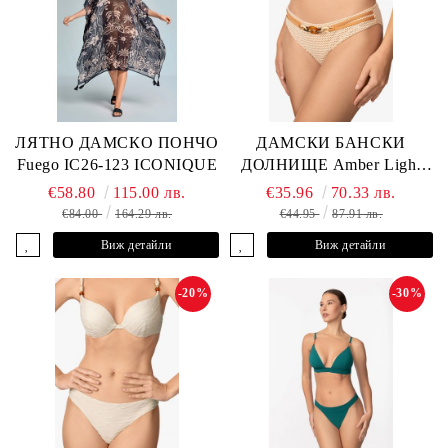
ЛЯТНО ДАМСКО ПОНЧО
ДАМСКИ БАНСКИ
Fuego IC26-123 ICONIQUE
ДОЛНИЩЕ Amber Light
L2605-Z-MCB MARC &
€58.80
115.00 лв.
€35.96
70.33 лв.
ANDRE
€84.00
164.29 лв.
€44.95
87.91 лв.
Виж детайли
Виж детайли
-20%
-30%