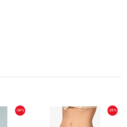
-30%
-20%