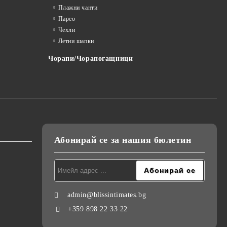
Плажни чанти
Парео
Чехли
Летни шапки
Чорапи/Чорапогащници
Абонирай се за нашия бюлетин
admin@blissintimates.bg
+359 898 22 33 22