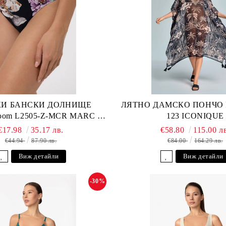
И БАНСКИ ДОЛНИЩЕ
ЛЯТНО ДАМСКО ПОНЧО Fu
loom L2505-Z-MCR MARC &
123 ICONIQUE
ANDRE
€17.98
35.17 лв.
€58.80
115.00 л
€44.94
87.90 лв.
€84.00
164.29 лв.
Виж детайли
Виж детайли
-30%