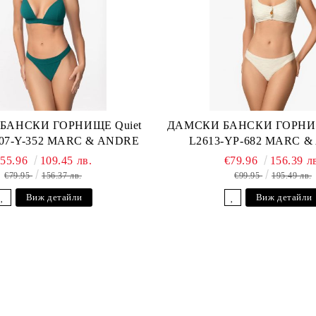
БАНСКИ ГОРНИЩЕ Quiet
ДАМСКИ БАНСКИ ГОРНИЩ
607-Y-352 MARC & ANDRE
L2613-YP-682 MARC 
€55.96
109.45 лв.
€79.96
156.39 л
€79.95
156.37 лв.
€99.95
195.49 лв.
Виж детайли
Виж детайли