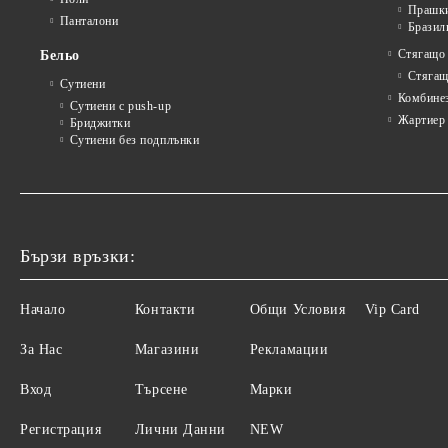
Прашк
Панталони
Бразил
Стягащо
Бельо
Стягащ
Сутиени
Комбине
Сутиени с push-up
Жартиер
Бриджитки
Сутиени без подплънки
Бързи връзки:
Начало
Контакти
Общи Условия
Vip Card
За Нас
Магазини
Рекламации
Вход
Търсене
Марки
Регистрация
Лични Данни
NEW