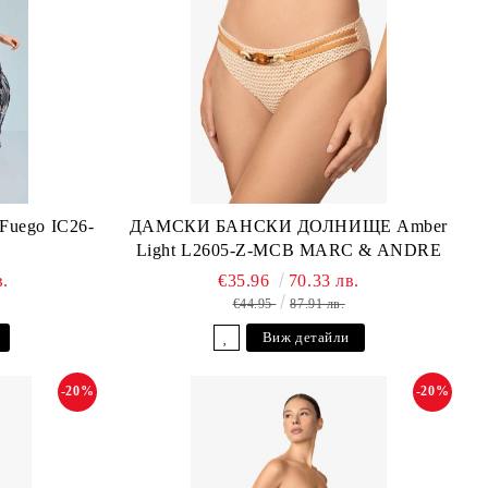
ego IC26-
ДАМСКИ БАНСКИ ДОЛНИЩЕ Amber
Light L2605-Z-MCB MARC & ANDRE
в.
€35.96
70.33 лв.
€44.95
87.91 лв.
Виж детайли
-20%
-20%