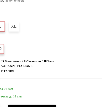
8554130267152268366
L
XL
О
74%полиамид / 16%еластан / 10%мет.
VACANZE ITALIANE
ИТАЛИЯ
до 24 часа
Добави в желани
амяна до 14 дни