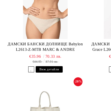
ДАМСКИ БАНСКИ ДОЛНИЩЕ Babylon
ДАМСКИ 
L2613-Z-MTB MARC & ANDRE
Grace L2
€35.96
70.33 лв.
€44.95
87.91 лв.
Виж детайли
-20%