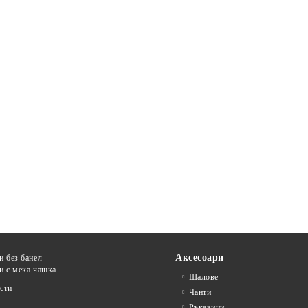
Аксесоари
и без банел
и с мека чашка
Шалове
сти
Чанти
Ръкавици