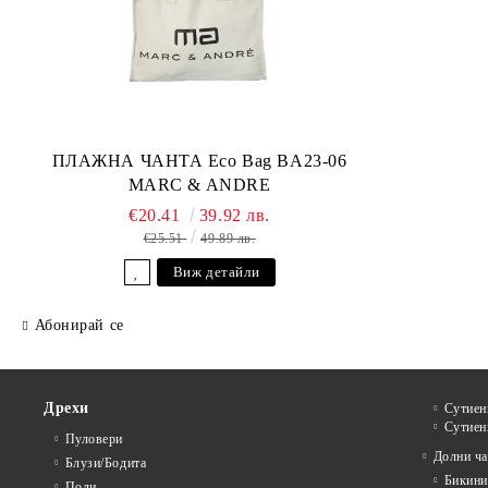
ПЛАЖНА ЧАНТА Eco Bag BA23-06
MARC & ANDRE
€20.41
39.92 лв.
€25.51
49.89 лв.
Виж детайли
Абонирай се
Дрехи
Сутиен
Сутиен
Пуловери
Долни ча
Блузи/Бодита
Бикини
Поли