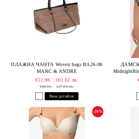
ПЛАЖНА ЧАНТА Woven bags BA26-06
ДАМСК
MARC & ANDRE
MidnightB
€51.96
101.62 лв.
€64.95
127.03 лв.
Виж детайли
-20%