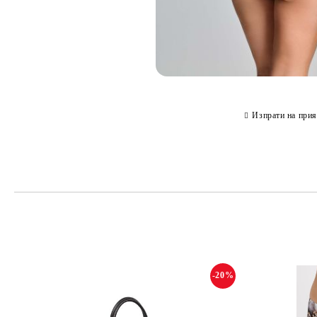
Изпрати на прия
-20%