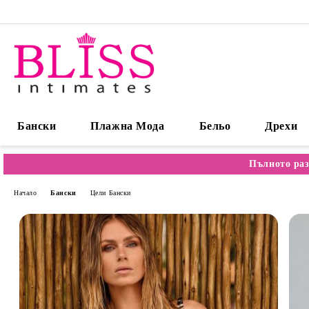
Бански
Плажна Мода
Бельо
Дрехи
Пълното раз
Начало
Бански
Цели Бански