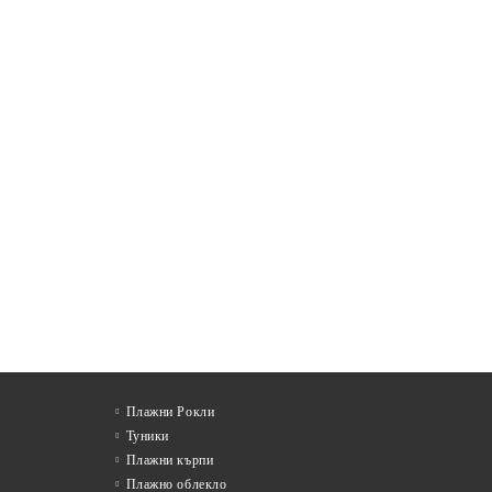
Плажни Рокли
Туники
Плажни кърпи
Плажно облекло