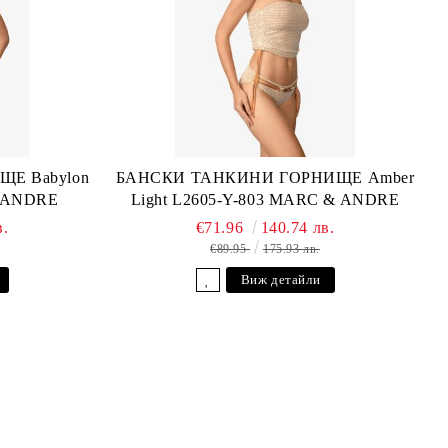
Е Babylon
БАНСКИ ТАНКИНИ ГОРНИЩЕ Amber
& ANDRE
Light L2605-Y-803 MARC & ANDRE
в.
€71.96
140.74 лв.
€89.95
175.93 лв.
Виж детайли