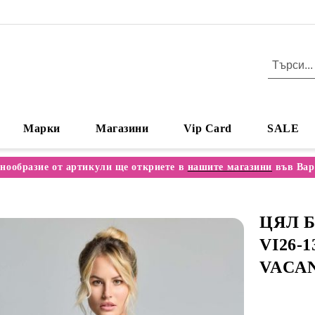
Марки
Магазини
Vip Card
SALE
нообразие от артикули ще откриете в
нашите магазини
във Вар
ЦЯЛ Б
VI26-
VACAN