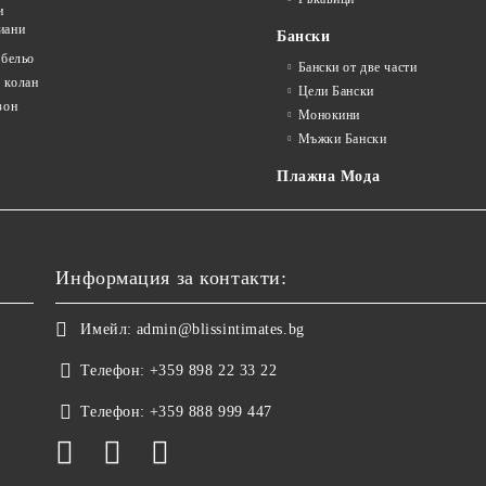
и
иани
Бански
 бельо
Бански от две части
 колан
Цели Бански
зон
Монокини
Мъжки Бански
Плажна Мода
Информация за контакти:
Имейл:
admin@blissintimates.bg
Телефон:
+359 898 22 33 22
Телефон:
+359 888 999 447