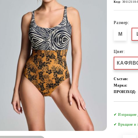
Код:
30112110-
Размер:
M
Цвят:
КАФЯВ
Състав:
Марка:
ПРОИЗХОД:
✔ Изпращане 
✔
Връщане и з