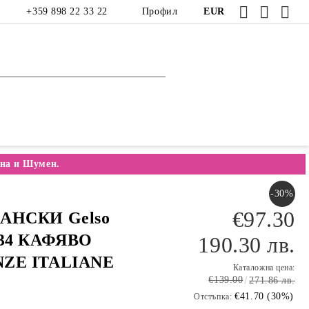
+359 898 22 33 22
Профил
EUR
на и Шумен.
-30%
€97.30
АНСКИ Gelso
134 КАФЯВО
190.30 лв.
ZE ITALIANE
Каталожна цена:
€139.00
271.86 лв.
€41.70 (30%)
Отстъпка: