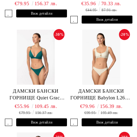
ANDRE
L2613-Z-MTB MARC &
€79.95
156.37 лв.
€35.96
70.33 лв.
ANDRE
€44.95
87.91 лв.
Виж детайли
Виж детайли
-30%
-20%
ДАМСКИ БАНСКИ
ДАМСКИ БАНСКИ
ГОРНИЩЕ Quiet Grace
ГОРНИЩЕ Babylon L2613-
L2607-Y-352 MARC &
YP-682 MARC & ANDRE
€55.96
109.45 лв.
€79.96
156.39 лв.
ANDRE
€79.95
156.37 лв.
€99.95
195.49 лв.
Виж детайли
Виж детайли