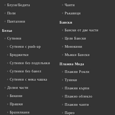
Блузи/Бодита
Чанти
Поли
Ръкавици
Панталони
Бански
Бански от две части
Бельо
Сутиени
Цели Бански
Сутиени с push-up
Монокини
Бриджитки
Мъжки Бански
Сутиени без подплънки
Плажна Мода
Сутиени без банел
Плажни Рокли
Сутиени с мека чашка
Туники
Долни части
Плажни кърпи
Бикини
Плажно облекло
Прашки
Плажни чанти
Бразилиани
Парео