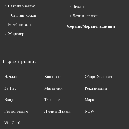
Стягащо бельо
Чехли
Стягащ колан
Летни шапки
Комбинезон
Чорапи/Чорапогащници
Жартиер
Бързи връзки:
Начало
Контакти
Общи Условия
За Нас
Магазини
Рекламации
Вход
Търсене
Марки
Регистрация
Лични Данни
NEW
Vip Card