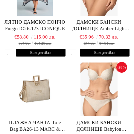
ЛЯТНО ДАМСКО ПОНЧО
ДАМСКИ БАНСКИ
Fuego IC26-123 ICONIQUE
ДОЛНИЩЕ Amber Light
L2605-Z-MCB MARC &
€58.80
115.00 лв.
€35.96
70.33 лв.
ANDRE
€84.00
164.29 лв.
€44.95
87.91 лв.
Виж детайли
Виж детайли
-20%
ПЛАЖНА ЧАНТА Tote
ДАМСКИ БАНСКИ
Bag BA26-13 MARC &
ДОЛНИЩЕ Babylon