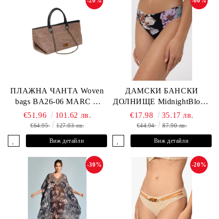
-20%
-60%
ПЛАЖНА ЧАНТА Woven
ДАМСКИ БАНСКИ
bags BA26-06 MARC &
ДОЛНИЩЕ MidnightBloom
ANDRE
L2505-Z-MCR MARC &
€51.96
101.62 лв.
€17.98
35.17 лв.
ANDRE
€64.95
127.03 лв.
€44.94
87.90 лв.
Виж детайли
Виж детайли
-30%
-20%