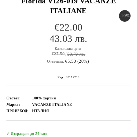
Florida VI26-019 VACANZE
ITALIANE
-20%
€22.00
43.03 лв.
Каталожна цена:
€27.50
53.79 лв.
€5.50 (20%)
Отстъпка:
Код:
30112210
Състав:
100% хартия
Марка:
VACANZE ITALIANE
ПРОИЗХОД:
ИТАЛИЯ
Добави в желани
✔ Изпращане до 24 часа