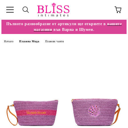
Пълното разнообразие от артикули ще откриете в
нашите
магазини
във Варна и Шумен.
Начало
Плажна Мода
Плажни чанти