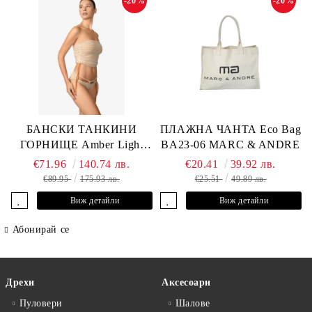
-20%
-20%
БАНСКИ ТАНКИНИ
ПЛАЖНА ЧАНТА Eco Bag
ГОРНИЩЕ Amber Light
BA23-06 MARC & ANDRE
L2605-Y-803 MARC &
€71.96
140.74 лв.
€20.41
39.92 лв.
ANDRE
€89.95
175.93 лв.
€25.51
49.89 лв.
Виж детайли
Виж детайли
Абонирай се
Дрехи
Аксесоари
Пуловери
Шалове