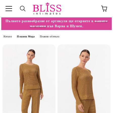
Пълното разнообразие от артикули ще откриете в
нашите
магазини
във Варна и Шумен.
Начало
Плажна Мода
Плажно облекло