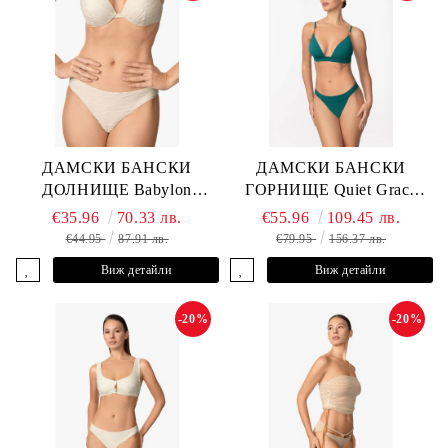
ДАМСКИ БАНСКИ
ДАМСКИ БАНСКИ
ДОЛНИЩЕ Babylon
ГОРНИЩЕ Quiet Grace
L2613-Z-MTB MARC &
L2607-Y-352 MARC &
€35.96
70.33 лв.
€55.96
109.45 лв.
ANDRE
ANDRE
€44.95
87.91 лв.
€79.95
156.37 лв.
Виж детайли
Виж детайли
-20%
-20%