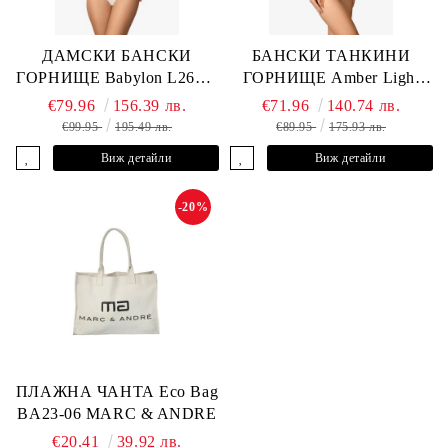
ДАМСКИ БАНСКИ
БАНСКИ ТАНКИНИ
ГОРНИЩЕ Babylon L2613-
ГОРНИЩЕ Amber Light
YP-682 MARC & ANDRE
L2605-Y-803 MARC &
€79.96
156.39 лв.
€71.96
140.74 лв.
ANDRE
€99.95
195.49 лв.
€89.95
175.93 лв.
Виж детайли
Виж детайли
-20%
ПЛАЖНА ЧАНТА Eco Bag
BA23-06 MARC & ANDRE
€20.41
39.92 лв.