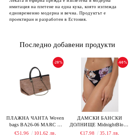
Леката и ефирна прежда е изплетена в модерна
имитация на плетене на една кука, която изглежда
едновременно модерна и вечна. Продуктът е
проектиран и разработен в Естония.
Последно добавени продукти
-20%
-60%
ПЛАЖНА ЧАНТА Woven
ДАМСКИ БАНСКИ
bags BA26-06 MARC &
ДОЛНИЩЕ MidnightBloom
ANDRE
L2505-Z-MCR MARC &
€51.96
101.62 лв.
€17.98
35.17 лв.