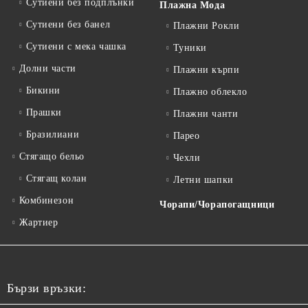
Сутиени без подплънки
Плажна Мода
Сутиени без банел
Плажни Рокли
Сутиени с мека чашка
Туники
Долни части
Плажни кърпи
Бикини
Плажно облекло
Прашки
Плажни чанти
Бразилиани
Парео
Стягащо бельо
Чехли
Стягащ колан
Летни шапки
Комбинезон
Чорапи/Чорапогащници
Жартиер
Бързи връзки: