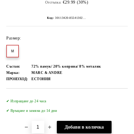
€29.99 (30%)
Отстъпка:
Код:
30113420-8554130267152268466
Размер:
M
Състав:
72% памук/ 20% коприна/ 8% металик
Марка:
MARC & ANDRE
ПРОИЗХОД:
ЕСТОНИЯ
Добави в желани
✔ Изпращане до 24 часа
✔
Връщане и замяна до 14 дни