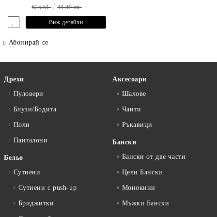
€25.51
49.89 лв.
Виж детайли
Абонирай се
Дрехи
Аксесоари
Пуловери
Шалове
Блузи/Бодита
Чанти
Поли
Ръкавици
Панталони
Бански
Бански от две части
Бельо
Сутиени
Цели Бански
Сутиени с push-up
Монокини
Бриджитки
Мъжки Бански