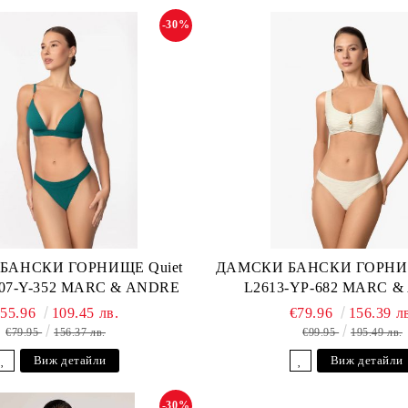
-30%
БАНСКИ ГОРНИЩЕ Quiet
ДАМСКИ БАНСКИ ГОРНИЩ
607-Y-352 MARC & ANDRE
L2613-YP-682 MARC 
€55.96
109.45 лв.
€79.96
156.39 л
€79.95
156.37 лв.
€99.95
195.49 лв.
Виж детайли
Виж детайли
-30%