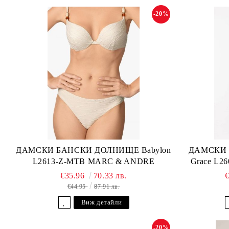
-20%
ДАМСКИ БАНСКИ ДОЛНИЩЕ Babylon
ДАМСКИ 
L2613-Z-MTB MARC & ANDRE
Grace L2
€35.96
70.33 лв.
€44.95
87.91 лв.
Виж детайли
-20%