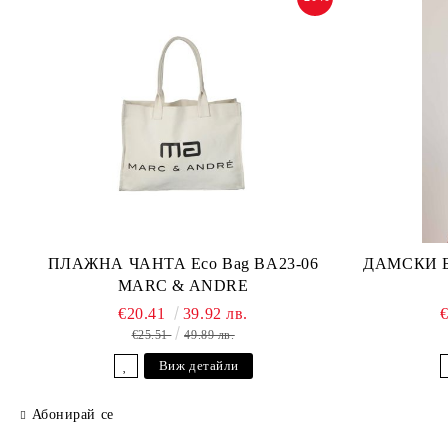
ПЛАЖНА ЧАНТА Eco Bag BA23-06
ДАМСКИ БА
MARC & ANDRE
€20.41
39.92 лв.
€25.51
49.89 лв.
Виж детайли
Абонирай се