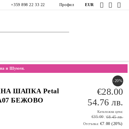
+359 898 22 33 22
Профил
EUR
на и Шумен.
-20%
€28.00
НА ШАПКА Petal
A07 БЕЖОВО
54.76 лв.
Каталожна цена:
€35.00
68.45 лв.
€7.00 (20%)
Отстъпка: