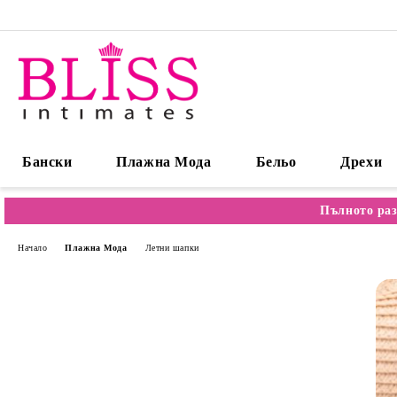
Бански
Плажна Мода
Бельо
Дрехи
Пълното раз
Начало
Плажна Мода
Летни шапки