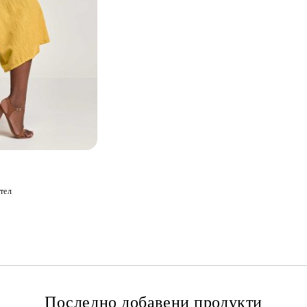
тел
Последно добавени продукти