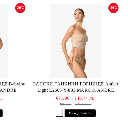
-20%
-20%
Е Babylon
БАНСКИ ТАНКИНИ ГОРНИЩЕ Amber
& ANDRE
Light L2605-Y-803 MARC & ANDRE
в.
€71.96
140.74 лв.
€89.95
175.93 лв.
Виж детайли