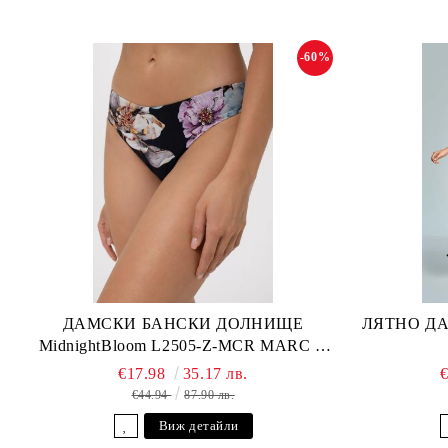
-60%
ДАМСКИ БАНСКИ ДОЛНИЩЕ
ЛЯТНО ДА
MidnightBloom L2505-Z-MCR MARC &
ANDRE
€17.98
35.17 лв.
€44.94
87.90 лв.
Виж детайли