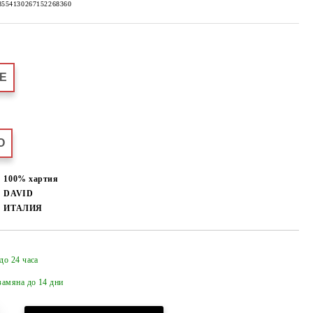
8554130267152268360
ZE
О
100% хартия
DAVID
ИТАЛИЯ
до 24 часа
Добави в желани
амяна до 14 дни