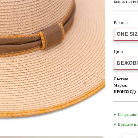
Код:
30111840-
Размер:
ONE SI
Цвят:
БЕЖОВ
Състав:
Марка:
ПРОИЗХОД:
✔ Изпращане 
✔
Връщане и з