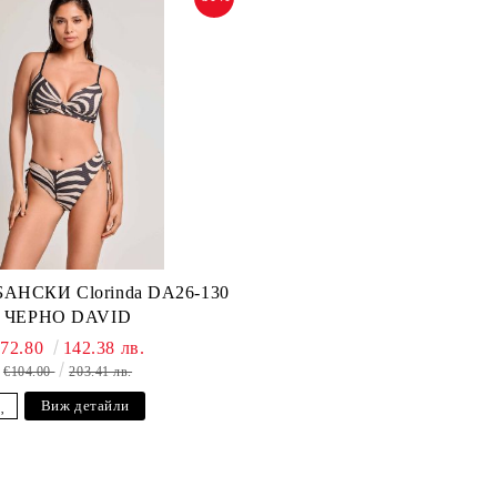
НСКИ Clorinda DA26-130
ЧЕРНО DAVID
€72.80
142.38 лв.
€104.00
203.41 лв.
Виж детайли