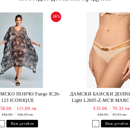
-30%
МСКО ПОНЧО Fuego IC26-
ДАМСКИ БАНСКИ ДОЛНИ
123 ICONIQUE
Light L2605-Z-MCB MAR
€58.80
115.00 лв.
€35.96
70.33 лв
€84.00
164.29 лв.
€44.95
87.91 лв.
Виж детайли
Виж детайли