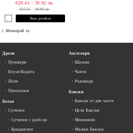
€20.41
39.92 лв.
€25.51
49.89 лв.
Виж детайли
Абонирай се
Дрехи
Аксесоари
Пуловери
Шалове
Блузи/Бодита
Чанти
Поли
Ръкавици
Панталони
Бански
Бански от две части
Бельо
Сутиени
Цели Бански
Сутиени с push-up
Монокини
Бриджитки
Мъжки Бански