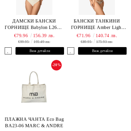
ДАМСКИ БАНСКИ
БАНСКИ ТАНКИНИ
ГОРНИЩЕ Babylon L2613-
ГОРНИЩЕ Amber Light
YP-682 MARC & ANDRE
L2605-Y-803 MARC &
€79.96
156.39 лв.
€71.96
140.74 лв.
ANDRE
€99.95
195.49 лв.
€89.95
175.93 лв.
Виж детайли
Виж детайли
-20%
ПЛАЖНА ЧАНТА Eco Bag
BA23-06 MARC & ANDRE