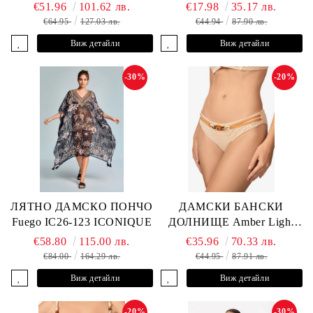
ANDRE
L2505-Z-MCR MARC &
€51.96
101.62 лв.
€17.98
35.17 лв.
ANDRE
€64.95
127.03 лв.
€44.94
87.90 лв.
Виж детайли
Виж детайли
-30%
-20%
ЛЯТНО ДАМСКО ПОНЧО
ДАМСКИ БАНСКИ
Fuego IC26-123 ICONIQUE
ДОЛНИЩЕ Amber Light
L2605-Z-MCB MARC &
€58.80
115.00 лв.
€35.96
70.33 лв.
ANDRE
€84.00
164.29 лв.
€44.95
87.91 лв.
Виж детайли
Виж детайли
-20%
-30%