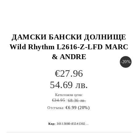
ДАМСКИ БАНСКИ ДОЛНИЩЕ
Wild Rhythm L2616-Z-LFD MARC
& ANDRE
-20%
€27.96
54.69 лв.
Каталожна цена:
€34.95
68.36 лв.
€6.99 (20%)
Отстъпка:
Код:
30113080-8554130267152268754