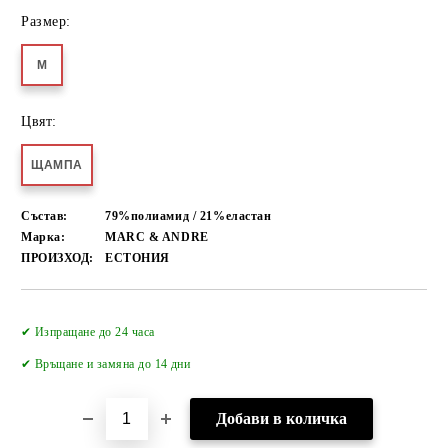
Размер:
M
Цвят:
ЩАМПА
Състав:
79%полиамид / 21%еластан
Марка:
MARC & ANDRE
ПРОИЗХОД:
ЕСТОНИЯ
Добави в желани
✔ Изпращане до 24 часа
✔
Връщане и замяна до 14 дни