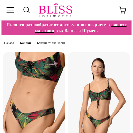
Пълното разнообразие от артикули ще откриете в
нашите
магазини
във Варна и Шумен.
Начало
Бански
Бански от две части