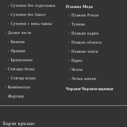
Сутиени без подплънки
Плажна Мода
Сутиени без банел
Плажни Рокли
Сутиени с мека чашка
Туники
Долни части
Плажни кърпи
Бикини
Плажно облекло
Прашки
Плажни чанти
Бразилиани
Парео
Стягащо бельо
Чехли
Стягащ колан
Летни шапки
Комбинезон
Чорапи/Чорапогащници
Жартиер
Бързи връзки: