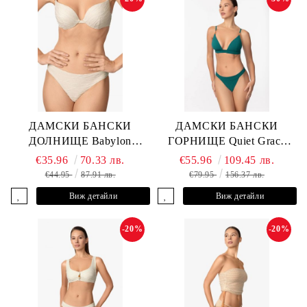
ДАМСКИ БАНСКИ
ДАМСКИ БАНСКИ
ДОЛНИЩЕ Babylon
ГОРНИЩЕ Quiet Grace
L2613-Z-MTB MARC &
L2607-Y-352 MARC &
€35.96
70.33 лв.
€55.96
109.45 лв.
ANDRE
ANDRE
€44.95
87.91 лв.
€79.95
156.37 лв.
Виж детайли
Виж детайли
-20%
-20%