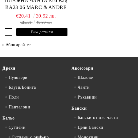
ПЛАЖНА ЧАНТА Eco Bag
BA23-06 MARC & ANDRE
€20.41
39.92 лв.
€25.51
49.89 лв.
Виж детайли
Абонирай се
Дрехи
Аксесоари
Пуловери
Шалове
Блузи/Бодита
Чанти
Поли
Ръкавици
Панталони
Бански
Бански от две части
Бельо
Сутиени
Цели Бански
Сутиени с push-up
Монокини