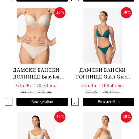
-20%
-30%
ДАМСКИ БАНСКИ
ДАМСКИ БАНСКИ
ДОЛНИЩЕ Babylon
ГОРНИЩЕ Quiet Grace
L2613-Z-MTB MARC &
L2607-Y-352 MARC &
€35.96
70.33 лв.
€55.96
109.45 лв.
ANDRE
ANDRE
€44.95
87.91 лв.
€79.95
156.37 лв.
Виж детайли
Виж детайли
-20%
-20%