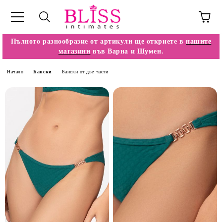
Пълното разнообразие от артикули ще откриете в
нашите
магазини
във Варна и Шумен.
Начало
Бански
Бански от две части