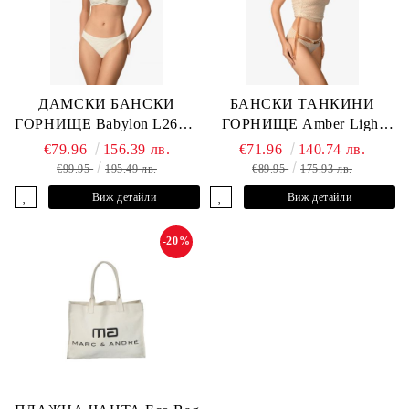
ДАМСКИ БАНСКИ
БАНСКИ ТАНКИНИ
ГОРНИЩЕ Babylon L2613-
ГОРНИЩЕ Amber Light
YP-682 MARC & ANDRE
L2605-Y-803 MARC &
€79.96
156.39 лв.
€71.96
140.74 лв.
ANDRE
€99.95
195.49 лв.
€89.95
175.93 лв.
Виж детайли
Виж детайли
-20%