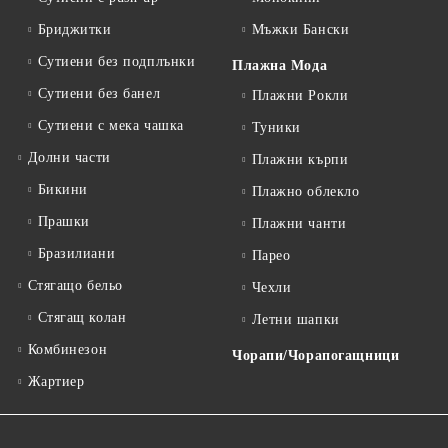
Бриджитки
Мъжки Бански
Сутиени без подплънки
Плажна Мода
Сутиени без банел
Плажни Рокли
Сутиени с мека чашка
Туники
Долни части
Плажни кърпи
Бикини
Плажно облекло
Прашки
Плажни чанти
Бразилиани
Парео
Стягащо бельо
Чехли
Стягащ колан
Летни шапки
Комбинезон
Чорапи/Чорапогащници
Жартиер