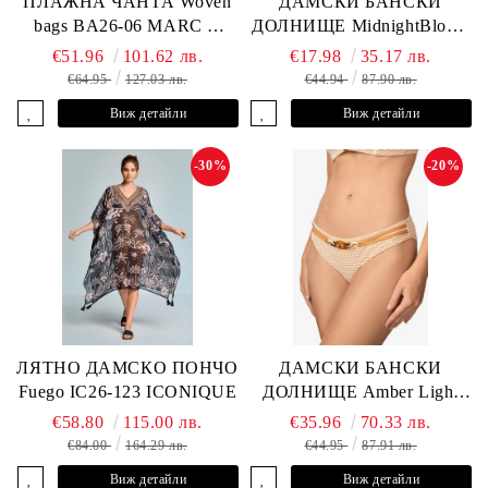
ПЛАЖНА ЧАНТА Woven
ДАМСКИ БАНСКИ
bags BA26-06 MARC &
ДОЛНИЩЕ MidnightBloom
ANDRE
L2505-Z-MCR MARC &
€51.96
101.62 лв.
€17.98
35.17 лв.
ANDRE
€64.95
127.03 лв.
€44.94
87.90 лв.
Виж детайли
Виж детайли
-30%
-20%
ЛЯТНО ДАМСКО ПОНЧО
ДАМСКИ БАНСКИ
Fuego IC26-123 ICONIQUE
ДОЛНИЩЕ Amber Light
L2605-Z-MCB MARC &
€58.80
115.00 лв.
€35.96
70.33 лв.
ANDRE
€84.00
164.29 лв.
€44.95
87.91 лв.
Виж детайли
Виж детайли