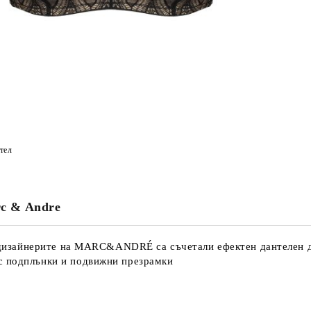
тел
rc & Andre
к дизайнерите на MARC&ANDRÉ са съчетали ефектен дантелен де
с подплънки и подвижни презрамки