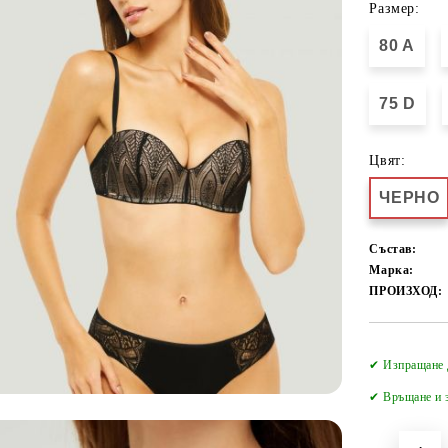
Размер:
80 A
75 D
Цвят:
ЧЕРНО
Състав:
Марка:
ПРОИЗХОД:
✔ Изпращане 
✔
Връщане и з