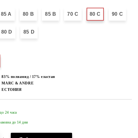
85 A
80 B
85 B
70 C
80 C
90 C
80 D
85 D
83% полиамид / 17% еластан
MARC & ANDRE
ЕСТОНИЯ
до 24 часа
Добави в желани
амяна до 14 дни