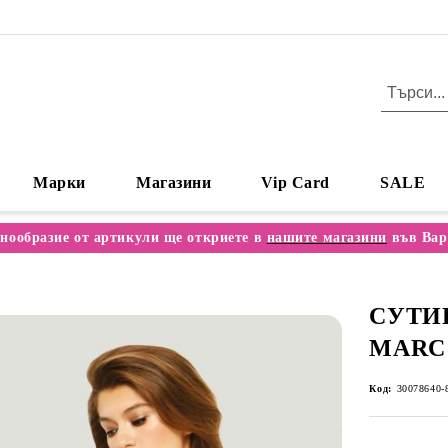
Марки
Магазини
Vip Card
SALE
нообразие от артикули ще откриете в
нашите магазини
във Вар
СУТИЕ
MARC
Код:
30078640-