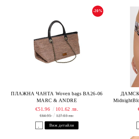
-20%
ПЛАЖНА ЧАНТА Woven bags BA26-06
ДАМСК
MARC & ANDRE
MidnightB
€51.96
101.62 лв.
€64.95
127.03 лв.
Виж детайли