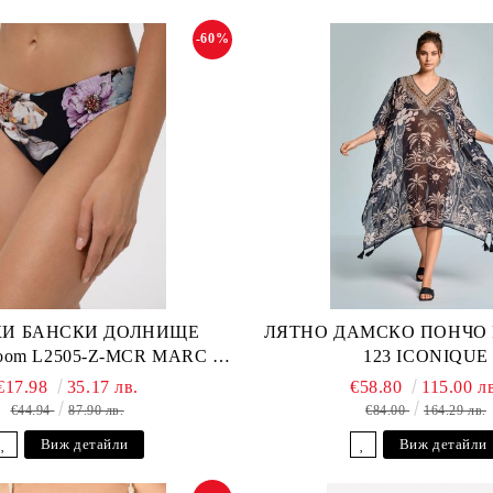
-60%
И БАНСКИ ДОЛНИЩЕ
ЛЯТНО ДАМСКО ПОНЧО Fu
loom L2505-Z-MCR MARC &
123 ICONIQUE
ANDRE
€17.98
35.17 лв.
€58.80
115.00 л
€44.94
87.90 лв.
€84.00
164.29 лв.
Виж детайли
Виж детайли