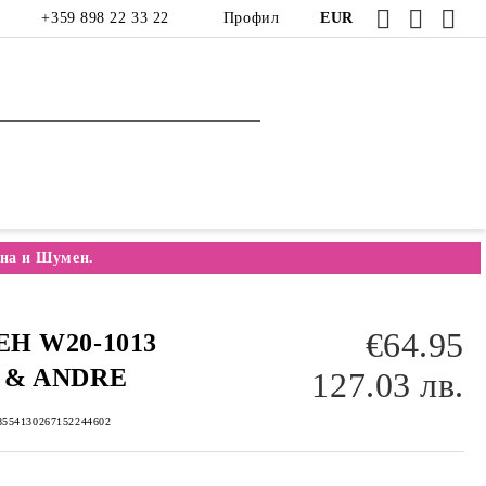
+359 898 22 33 22
Профил
EUR
на и Шумен.
€64.95
Н W20-1013
 & ANDRE
127.03 лв.
8554130267152244602