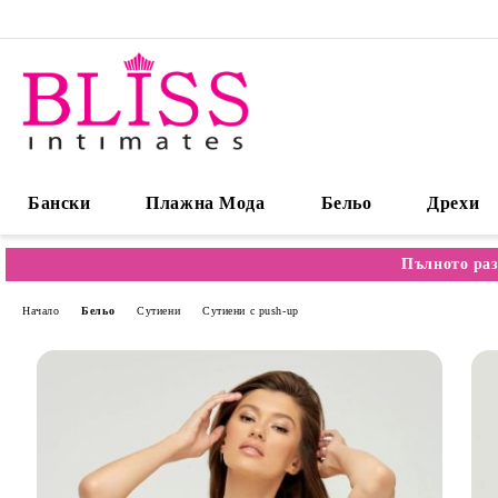
Бански
Плажна Мода
Бельо
Дрехи
Пълното раз
Начало
Бельо
Сутиени
Сутиени с push-up