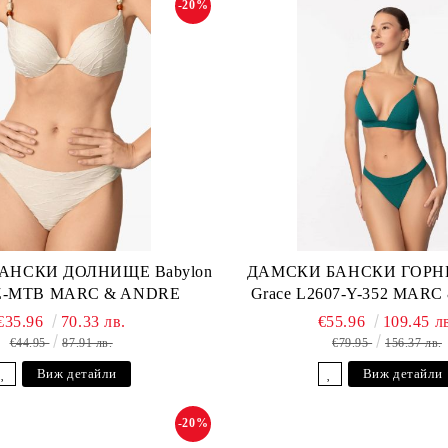
-20%
АНСКИ ДОЛНИЩЕ Babylon
ДАМСКИ БАНСКИ ГОРНИ
-Z-MTB MARC & ANDRE
Grace L2607-Y-352 MAR
€35.96
70.33 лв.
€55.96
109.45 л
€44.95
87.91 лв.
€79.95
156.37 лв.
Виж детайли
Виж детайли
-20%