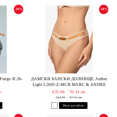
-30%
-20%
ego IC26-
ДАМСКИ БАНСКИ ДОЛНИЩЕ Amber
Light L2605-Z-MCB MARC & ANDRE
в.
€35.96
70.33 лв.
€44.95
87.91 лв.
Виж детайли