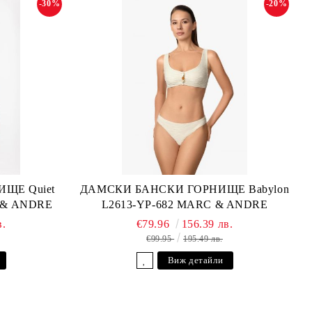
-30%
-20%
ЩЕ Quiet
ДАМСКИ БАНСКИ ГОРНИЩЕ Babylon
C & ANDRE
L2613-YP-682 MARC & ANDRE
в.
€79.96
156.39 лв.
€99.95
195.49 лв.
Виж детайли