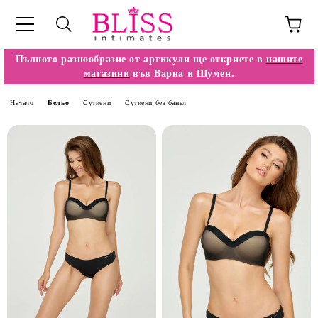
Пълното разнообразие от артикули ще откриете в
нашите
магазини
във Варна и Шумен.
Начало
Бельо
Сутиени
Сутиени без банел