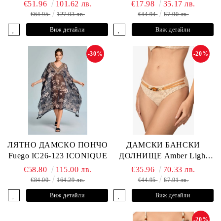
ANDRE
L2505-Z-MCR MARC &
€51.96
101.62 лв.
€17.98
35.17 лв.
ANDRE
€64.95
127.03 лв.
€44.94
87.90 лв.
Виж детайли
Виж детайли
-30%
-20%
ЛЯТНО ДАМСКО ПОНЧО
ДАМСКИ БАНСКИ
Fuego IC26-123 ICONIQUE
ДОЛНИЩЕ Amber Light
L2605-Z-MCB MARC &
€58.80
115.00 лв.
€35.96
70.33 лв.
ANDRE
€84.00
164.29 лв.
€44.95
87.91 лв.
Виж детайли
Виж детайли
-20%