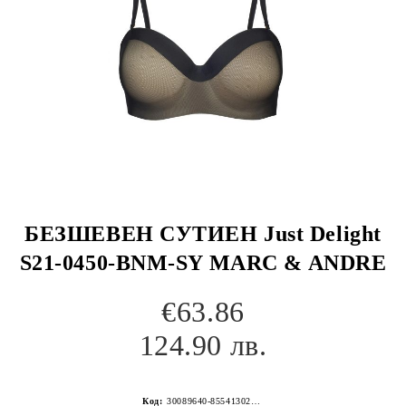
БЕЗШЕВЕН СУТИЕН Just Delight
S21-0450-BNM-SY MARC & ANDRE
€63.86
124.90 лв.
Код:
30089640-8554130267152260719