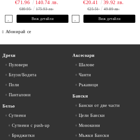
L2605-Y-803 MARC &
€71.96
140.74 лв.
€20.41
39.92 лв.
ANDRE
€89.95
175.93 лв.
€25.51
49.89 лв.
Виж детайли
Виж детайли
Абонирай се
Дрехи
Аксесоари
Пуловери
Шалове
Блузи/Бодита
Чанти
Поли
Ръкавици
Панталони
Бански
Бански от две части
Бельо
Сутиени
Цели Бански
Сутиени с push-up
Монокини
Бриджитки
Мъжки Бански