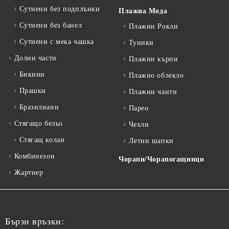
Сутиени без подплънки
Плажна Мода
Сутиени без банел
Плажни Рокли
Сутиени с мека чашка
Туники
Долни части
Плажни кърпи
Бикини
Плажно облекло
Прашки
Плажни чанти
Бразилиани
Парео
Стягащо бельо
Чехли
Стягащ колан
Летни шапки
Комбинезон
Чорапи/Чорапогащници
Жартиер
Бързи връзки: