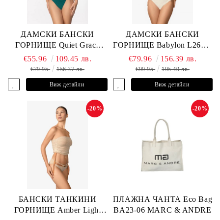
ДАМСКИ БАНСКИ
ДАМСКИ БАНСКИ
ГОРНИЩЕ Quiet Grace
ГОРНИЩЕ Babylon L2613-
L2607-Y-352 MARC &
YP-682 MARC & ANDRE
€55.96
109.45 лв.
€79.96
156.39 лв.
ANDRE
€79.95
156.37 лв.
€99.95
195.49 лв.
Виж детайли
Виж детайли
-20%
-20%
БАНСКИ ТАНКИНИ
ПЛАЖНА ЧАНТА Eco Bag
ГОРНИЩЕ Amber Light
BA23-06 MARC & ANDRE