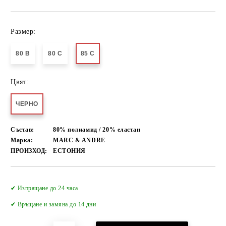
Размер:
80 B
80 C
85 C
Цвят:
ЧЕРНО
Състав:
80% полиамид / 20% еластан
Марка:
MARC & ANDRE
ПРОИЗХОД:
ЕСТОНИЯ
Добави в желани
✔ Изпращане до 24 часа
✔
Връщане и замяна до 14 дни