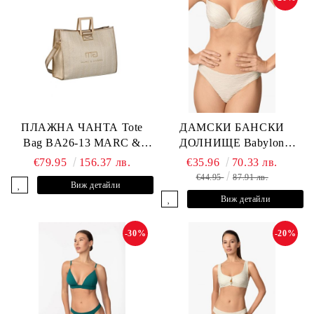
ПЛАЖНА ЧАНТА Tote
ДАМСКИ БАНСКИ
Bag BA26-13 MARC &
ДОЛНИЩЕ Babylon
ANDRE
L2613-Z-MTB MARC &
€79.95
156.37 лв.
€35.96
70.33 лв.
ANDRE
€44.95
87.91 лв.
Виж детайли
Виж детайли
-30%
-20%