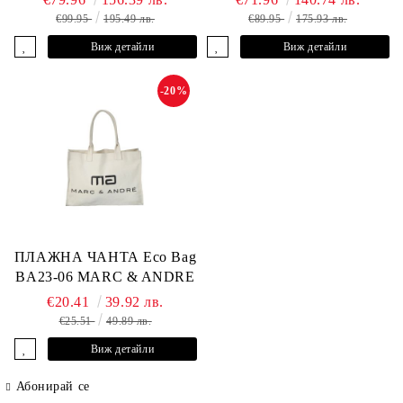
ANDRE
€99.95
195.49 лв.
€89.95
175.93 лв.
Виж детайли
Виж детайли
-20%
ПЛАЖНА ЧАНТА Eco Bag
BA23-06 MARC & ANDRE
€20.41
39.92 лв.
€25.51
49.89 лв.
Виж детайли
Абонирай се