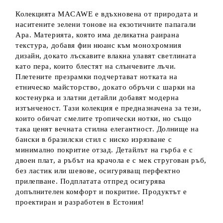
Колекцията MACAWE е вдъхновена от природата и
наситените зелени тонове на екзотичните папагали
Ара. Материята, която има деликатна раирана
текстура, добавя фин нюанс към монохромния
дизайн, докато лъскавите влакна улавят светлината
като пера, които блестят на слънчевите лъчи.
Плетените презрамки подчертават нотката на
етническо майсторство, докато обръчи с шарки на
костенурка и златни детайли добавят модерна
изтънченост. Тази колекция е предназначена за тези,
които обичат смелите тропически нотки, но също
така ценят вечната стилна елегантност. Долнище на
бански в бразилски стил с ниско изрязване с
минимално покритие отзад. Детайлът на гърба е с
двоен плат, а ръбът на крачола е с мек стругован ръб,
без ластик или шевове, осигуряващ перфектно
прилепване. Подплатата отпред осигурява
допълнителен комфорт и покритие. Продуктът е
проектиран и разработен в Естония!