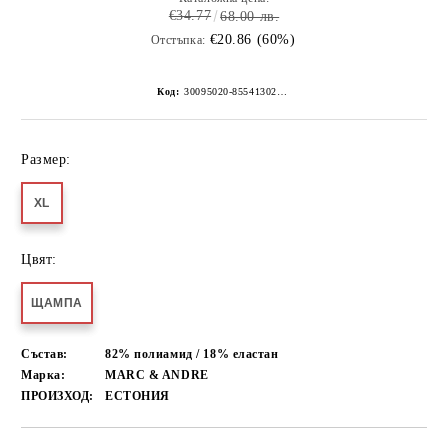
€34.77
68.00 лв.
€20.86 (60%)
Отстъпка:
Код:
30095020-8554130267152257379
Размер:
XL
Цвят:
ЩАМПА
Състав:
82% полиамид / 18% еластан
Марка:
MARC & ANDRE
ПРОИЗХОД:
ЕСТОНИЯ