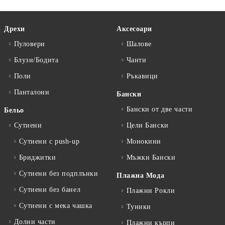
Дрехи
Аксесоари
Пуловери
Шалове
Блузи/Бодита
Чанти
Поли
Ръкавици
Панталони
Бански
Бански от две части
Бельо
Сутиени
Цели Бански
Сутиени с push-up
Монокини
Бриджитки
Мъжки Бански
Сутиени без подплънки
Плажна Мода
Сутиени без банел
Плажни Рокли
Сутиени с мека чашка
Туники
Долни части
Плажни кърпи