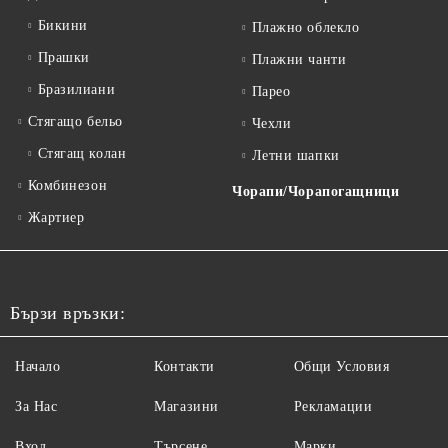
Бикини
Плажно облекло
Прашки
Плажни чанти
Бразилиани
Парео
Стягащо бельо
Чехли
Стягащ колан
Летни шапки
Комбинезон
Чорапи/Чорапогащници
Жартиер
Бързи връзки:
Начало
Контакти
Общи Условия
За Нас
Магазини
Рекламации
Вход
Търсене
Марки