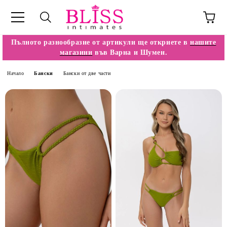
Пълното разнообразие от артикули ще откриете в
нашите
магазини
във Варна и Шумен.
Начало
Бански
Бански от две части