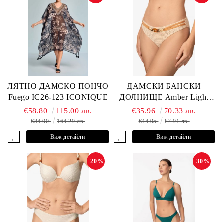
ЛЯТНО ДАМСКО ПОНЧО
ДАМСКИ БАНСКИ
Fuego IC26-123 ICONIQUE
ДОЛНИЩЕ Amber Light
L2605-Z-MCB MARC &
€58.80
115.00 лв.
€35.96
70.33 лв.
ANDRE
€84.00
164.29 лв.
€44.95
87.91 лв.
Виж детайли
Виж детайли
-20%
-30%