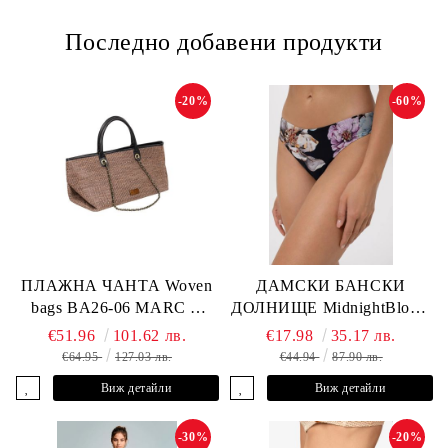
Последно добавени продукти
-20%
-60%
ПЛАЖНА ЧАНТА Woven
ДАМСКИ БАНСКИ
bags BA26-06 MARC &
ДОЛНИЩЕ MidnightBloom
ANDRE
L2505-Z-MCR MARC &
€51.96
101.62 лв.
€17.98
35.17 лв.
ANDRE
€64.95
127.03 лв.
€44.94
87.90 лв.
Виж детайли
Виж детайли
-30%
-20%