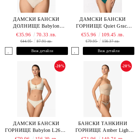
ДАМСКИ БАНСКИ
ДАМСКИ БАНСКИ
ДОЛНИЩЕ Babylon
ГОРНИЩЕ Quiet Grace
L2613-Z-MTB MARC &
L2607-Y-352 MARC &
€35.96
70.33 лв.
€55.96
109.45 лв.
ANDRE
ANDRE
€44.95
87.91 лв.
€79.95
156.37 лв.
Виж детайли
Виж детайли
-20%
-20%
ДАМСКИ БАНСКИ
БАНСКИ ТАНКИНИ
ГОРНИЩЕ Babylon L2613-
ГОРНИЩЕ Amber Light
YP-682 MARC & ANDRE
L2605-Y-803 MARC &
€79.96
156.39 лв.
€71.96
140.74 лв.