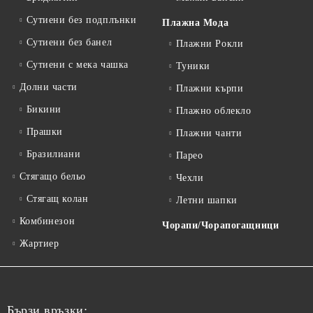
Сутиени без подплънки
Плажна Мода
Сутиени без банел
Плажни Рокли
Сутиени с мека чашка
Туники
Долни части
Плажни кърпи
Бикини
Плажно облекло
Прашки
Плажни чанти
Бразилиани
Парео
Стягащо бельо
Чехли
Стягащ колан
Летни шапки
Комбинезон
Чорапи/Чорапогащници
Жартиер
Бързи връзки: