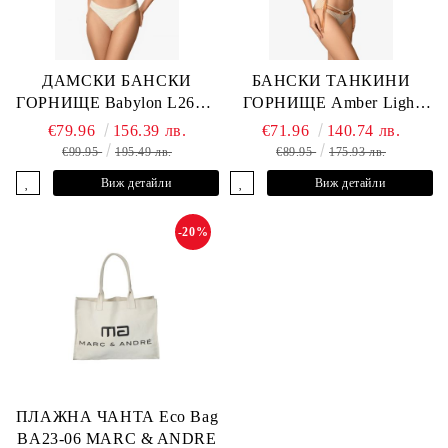
ДАМСКИ БАНСКИ
БАНСКИ ТАНКИНИ
ГОРНИЩЕ Babylon L2613-
ГОРНИЩЕ Amber Light
YP-682 MARC & ANDRE
L2605-Y-803 MARC &
€79.96
156.39 лв.
€71.96
140.74 лв.
ANDRE
€99.95
195.49 лв.
€89.95
175.93 лв.
Виж детайли
Виж детайли
-20%
ПЛАЖНА ЧАНТА Eco Bag
BA23-06 MARC & ANDRE