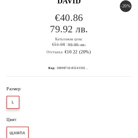
DAVID
-20%
€40.86
79.92 лв.
Каталожна цена:
€51.08
99.90 лв.
€10.22 (20%)
Отстъпка:
Код:
30098710-8554130267152259227
Размер:
L
Цвят:
ЩАМПА