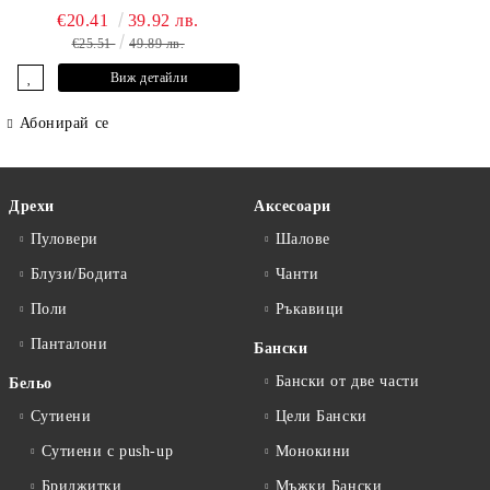
€20.41
39.92 лв.
€25.51
49.89 лв.
Виж детайли
Абонирай се
Дрехи
Аксесоари
Пуловери
Шалове
Блузи/Бодита
Чанти
Поли
Ръкавици
Панталони
Бански
Бански от две части
Бельо
Сутиени
Цели Бански
Сутиени с push-up
Монокини
Бриджитки
Мъжки Бански