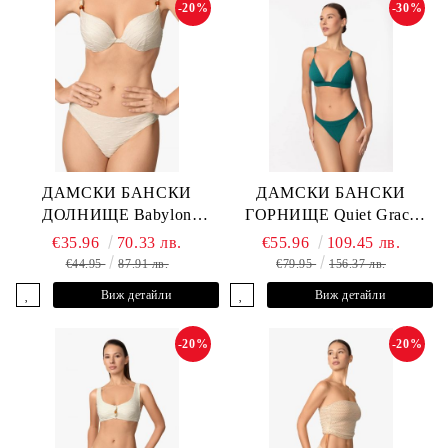
-20%
-30%
ДАМСКИ БАНСКИ
ДАМСКИ БАНСКИ
ДОЛНИЩЕ Babylon
ГОРНИЩЕ Quiet Grace
L2613-Z-MTB MARC &
L2607-Y-352 MARC &
€35.96
70.33 лв.
€55.96
109.45 лв.
ANDRE
ANDRE
€44.95
87.91 лв.
€79.95
156.37 лв.
Виж детайли
Виж детайли
-20%
-20%