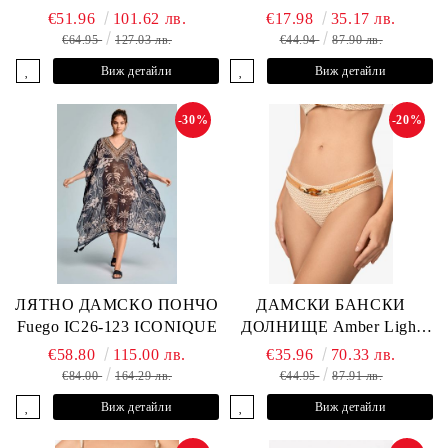
ANDRE
L2505-Z-MCR MARC &
€51.96
101.62 лв.
€17.98
35.17 лв.
ANDRE
€64.95
127.03 лв.
€44.94
87.90 лв.
Виж детайли
Виж детайли
-30%
-20%
ЛЯТНО ДАМСКО ПОНЧО
ДАМСКИ БАНСКИ
Fuego IC26-123 ICONIQUE
ДОЛНИЩЕ Amber Light
L2605-Z-MCB MARC &
€58.80
115.00 лв.
€35.96
70.33 лв.
ANDRE
€84.00
164.29 лв.
€44.95
87.91 лв.
Виж детайли
Виж детайли