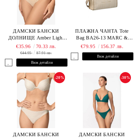
ДАМСКИ БАНСКИ
ПЛАЖНА ЧАНТА Tote
ДОЛНИЩЕ Amber Light
Bag BA26-13 MARC &
L2605-Z-MCB MARC &
ANDRE
€35.96
70.33 лв.
€79.95
156.37 лв.
ANDRE
€44.95
87.91 лв.
Виж детайли
Виж детайли
-20%
-30%
ДАМСКИ БАНСКИ
ДАМСКИ БАНСКИ