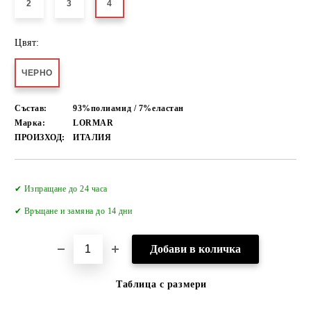
2
3
4
Цвят:
ЧЕРНО
Състав:
93%полиамид / 7%еластан
Марка:
LORMAR
ПРОИЗХОД:
ИТАЛИЯ
Добави в желани
✔ Изпращане до 24 часа
✔
Връщане и замяна до 14 дни
Таблица с размери