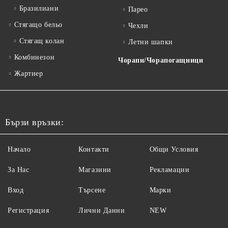
Бразилиани
Парео
Стягащо бельо
Чехли
Стягащ колан
Летни шапки
Комбинезон
Чорапи/Чорапогащници
Жартиер
Бързи връзки:
Начало
Контакти
Общи Условия
За Нас
Магазини
Рекламации
Вход
Търсене
Марки
Регистрация
Лични Данни
NEW