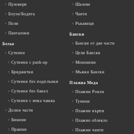
Пуловери
Шалове
Блузи/Бодита
Чанти
Поли
Ръкавици
Панталони
Бански
Бански от две части
Бельо
Сутиени
Цели Бански
Сутиени с push-up
Монокини
Бриджитки
Мъжки Бански
Сутиени без подплънки
Плажна Мода
Сутиени без банел
Плажни Рокли
Сутиени с мека чашка
Туники
Долни части
Плажни кърпи
Бикини
Плажно облекло
Прашки
Плажни чанти