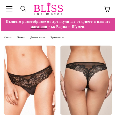
Пълното разнообразие от артикули ще откриете в
нашите
магазини
във Варна и Шумен.
Начало
Бельо
Долни части
Бразилиани