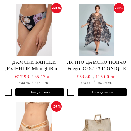
-60%
-30%
ДАМСКИ БАНСКИ
ЛЯТНО ДАМСКО ПОНЧО
ДОЛНИЩЕ MidnightBloom
Fuego IC26-123 ICONIQUE
L2505-Z-MCR MARC &
€17.98
35.17 лв.
€58.80
115.00 лв.
ANDRE
€44.94
87.90 лв.
€84.00
164.29 лв.
Виж детайли
Виж детайли
-20%