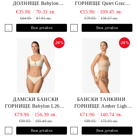
ДОЛНИЩЕ Babylon
ГОРНИЩЕ Quiet Grace
L2613-Z-MTB MARC &
L2607-Y-352 MARC &
€35.96
70.33 лв.
€55.96
109.45 лв.
ANDRE
ANDRE
€44.95
87.91 лв.
€79.95
156.37 лв.
Виж детайли
Виж детайли
-20%
-20%
ДАМСКИ БАНСКИ
БАНСКИ ТАНКИНИ
ГОРНИЩЕ Babylon L2613-
ГОРНИЩЕ Amber Light
YP-682 MARC & ANDRE
L2605-Y-803 MARC &
€79.96
156.39 лв.
€71.96
140.74 лв.
ANDRE
€99.95
195.49 лв.
€89.95
175.93 лв.
Виж детайли
Виж детайли