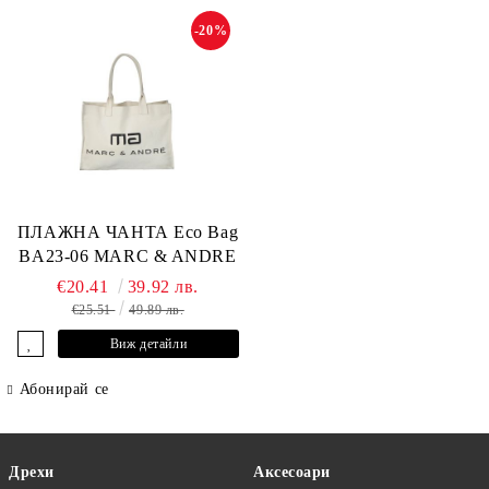
-20%
ПЛАЖНА ЧАНТА Eco Bag
BA23-06 MARC & ANDRE
€20.41
39.92 лв.
€25.51
49.89 лв.
Виж детайли
Абонирай се
Дрехи
Аксесоари