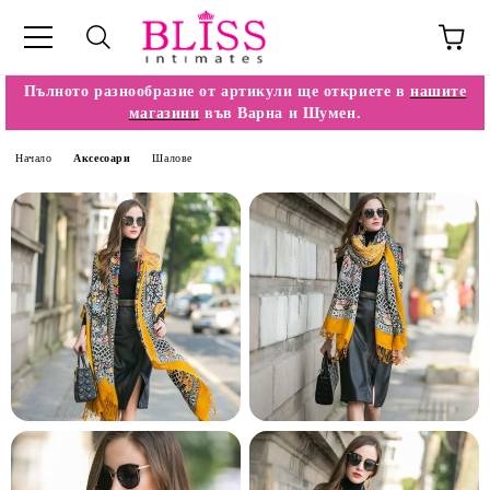
Пълното разнообразие от артикули ще откриете в
нашите
магазини
във Варна и Шумен.
Начало
Аксесоари
Шалове