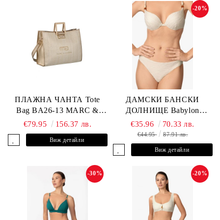
-20%
ПЛАЖНА ЧАНТА Tote
ДАМСКИ БАНСКИ
Bag BA26-13 MARC &
ДОЛНИЩЕ Babylon
ANDRE
L2613-Z-MTB MARC &
€79.95
156.37 лв.
€35.96
70.33 лв.
ANDRE
€44.95
87.91 лв.
Виж детайли
Виж детайли
-30%
-20%