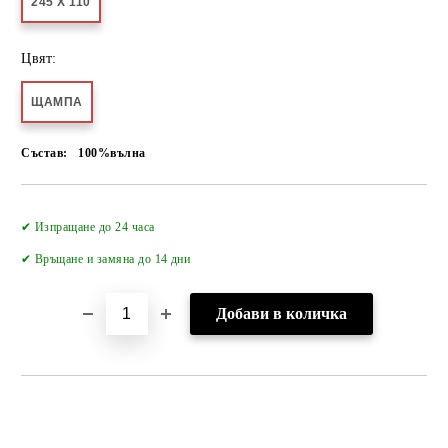
245 X 110
Цвят:
ЩАМПА
Състав:
100%вълна
Добави в желани
✔ Изпращане до 24 часа
✔
Връщане и замяна до 14 дни