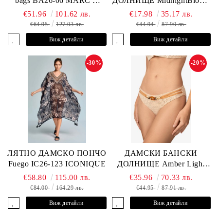
bags BA26-06 MARC &
ДОЛНИЩЕ MidnightBloom
ANDRE
L2505-Z-MCR MARC &
€51.96
101.62 лв.
€17.98
35.17 лв.
ANDRE
€64.95
127.03 лв.
€44.94
87.90 лв.
Виж детайли
Виж детайли
-30%
-20%
ЛЯТНО ДАМСКО ПОНЧО
ДАМСКИ БАНСКИ
Fuego IC26-123 ICONIQUE
ДОЛНИЩЕ Amber Light
L2605-Z-MCB MARC &
€58.80
115.00 лв.
€35.96
70.33 лв.
ANDRE
€84.00
164.29 лв.
€44.95
87.91 лв.
Виж детайли
Виж детайли