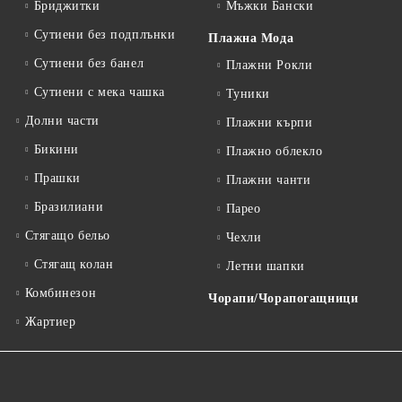
Бриджитки
Мъжки Бански
Сутиени без подплънки
Плажна Мода
Сутиени без банел
Плажни Рокли
Сутиени с мека чашка
Туники
Долни части
Плажни кърпи
Бикини
Плажно облекло
Прашки
Плажни чанти
Бразилиани
Парео
Стягащо бельо
Чехли
Стягащ колан
Летни шапки
Комбинезон
Чорапи/Чорапогащници
Жартиер