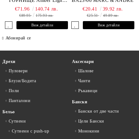
ГОРНИЩЕ Amber Light
BA23-06 MARC & ANDRE
L2605-Y-803 MARC &
€71.96
140.74 лв.
€20.41
39.92 лв.
ANDRE
€89.95
175.93 лв.
€25.51
49.89 лв.
Виж детайли
Виж детайли
Абонирай се
Дрехи
Аксесоари
Пуловери
Шалове
Блузи/Бодита
Чанти
Поли
Ръкавици
Панталони
Бански
Бански от две части
Бельо
Сутиени
Цели Бански
Сутиени с push-up
Монокини