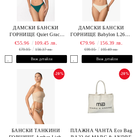
ДАМСКИ БАНСКИ
ДАМСКИ БАНСКИ
ГОРНИЩЕ Quiet Grace
ГОРНИЩЕ Babylon L2613-
L2607-Y-352 MARC &
YP-682 MARC & ANDRE
€55.96
109.45 лв.
€79.96
156.39 лв.
ANDRE
€79.95
156.37 лв.
€99.95
195.49 лв.
Виж детайли
Виж детайли
-20%
-20%
БАНСКИ ТАНКИНИ
ПЛАЖНА ЧАНТА Eco Bag