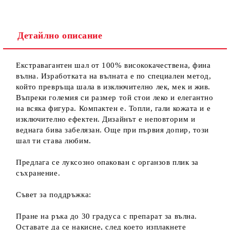
Детайлно описание
Екстравагантен шал от 100% висококачествена, фина
вълна. Изработката на вълната е по специален метод,
който превръща шала в изключително лек, мек и жив.
Въпреки големия си размер той стои леко и елегантно
на всяка фигура. Компактен е. Топли, гали кожата и е
изключително ефектен. Дизайнът е неповторим и
веднага бива забелязан. Още при първия допир, този
шал ти става любим.
Предлага се луксозно опакован с органзов плик за
съхранение.
Съвет за поддръжка:
Пране на ръка до 30 градуса с препарат за вълна.
Оставате да се накисне, след което изплакнете