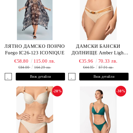
ЛЯТНО ДАМСКО ПОНЧО
ДАМСКИ БАНСКИ
Fuego IC26-123 ICONIQUE
ДОЛНИЩЕ Amber Light
L2605-Z-MCB MARC &
€58.80
115.00 лв.
€35.96
70.33 лв.
ANDRE
€84.00
164.29 лв.
€44.95
87.91 лв.
Виж детайли
Виж детайли
-20%
-30%