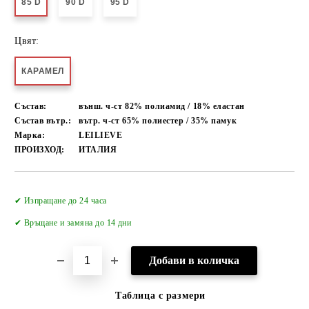
85 D
90 D
95 D
Цвят:
КАРАМЕЛ
Състав:
външ. ч-ст 82% полиамид / 18% еластан
Състав вътр.:
вътр. ч-ст 65% полиестер / 35% памук
Марка:
LEILIEVE
ПРОИЗХОД:
ИТАЛИЯ
Добави в желани
✔ Изпращане до 24 часа
✔
Връщане и замяна до 14 дни
Таблица с размери