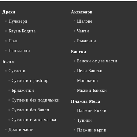
Дрехи
Аксесоари
Пуловери
Шалове
Блузи/Бодита
Чанти
Поли
Ръкавици
Панталони
Бански
Бански от две части
Бельо
Сутиени
Цели Бански
Сутиени с push-up
Монокини
Бриджитки
Мъжки Бански
Сутиени без подплънки
Плажна Мода
Сутиени без банел
Плажни Рокли
Сутиени с мека чашка
Туники
Долни части
Плажни кърпи