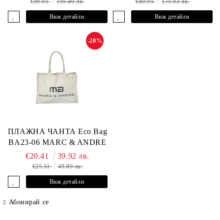
€99.95
195.49 лв.
€89.95
175.93 лв.
Виж детайли
Виж детайли
-20%
ПЛАЖНА ЧАНТА Eco Bag
BA23-06 MARC & ANDRE
€20.41
39.92 лв.
€25.51
49.89 лв.
Виж детайли
Абонирай се