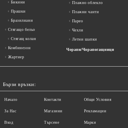
Бикини
Плажно облекло
Прашки
Плажни чанти
Бразилиани
Парео
Стягащо бельо
Чехли
Стягащ колан
Летни шапки
Комбинезон
Чорапи/Чорапогащници
Жартиер
Бързи връзки:
Начало
Контакти
Общи Условия
За Нас
Магазини
Рекламации
Вход
Търсене
Марки