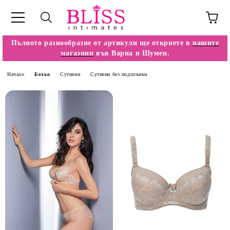
Пълното разнообразие от артикули ще откриете в
нашите
магазини
във Варна и Шумен.
Начало
Бельо
Сутиени
Сутиени без подплънки