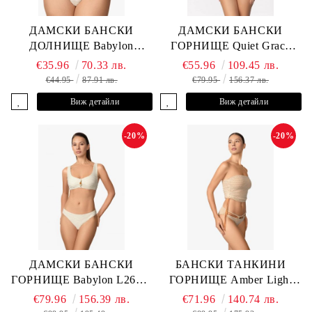
ДАМСКИ БАНСКИ
ДАМСКИ БАНСКИ
ДОЛНИЩЕ Babylon
ГОРНИЩЕ Quiet Grace
L2613-Z-MTB MARC &
L2607-Y-352 MARC &
€35.96
70.33 лв.
€55.96
109.45 лв.
ANDRE
ANDRE
€44.95
87.91 лв.
€79.95
156.37 лв.
Виж детайли
Виж детайли
-20%
-20%
ДАМСКИ БАНСКИ
БАНСКИ ТАНКИНИ
ГОРНИЩЕ Babylon L2613-
ГОРНИЩЕ Amber Light
YP-682 MARC & ANDRE
L2605-Y-803 MARC &
€79.96
156.39 лв.
€71.96
140.74 лв.
ANDRE