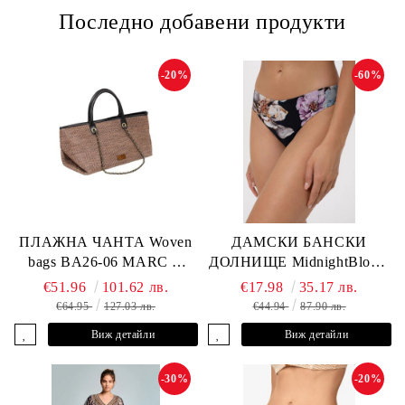
Последно добавени продукти
-20%
-60%
ПЛАЖНА ЧАНТА Woven
ДАМСКИ БАНСКИ
bags BA26-06 MARC &
ДОЛНИЩЕ MidnightBloom
ANDRE
L2505-Z-MCR MARC &
€51.96
101.62 лв.
€17.98
35.17 лв.
ANDRE
€64.95
127.03 лв.
€44.94
87.90 лв.
Виж детайли
Виж детайли
-30%
-20%