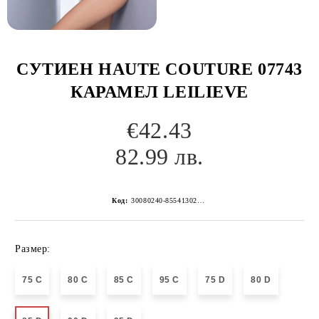
СУТИЕН HAUTE COUTURE 07743
КАРАМЕЛ LEILIEVE
€42.43
82.99 лв.
Код:
30080240-8554130267152131978
Размер:
75 C
80 C
85 C
95 C
75 D
80 D