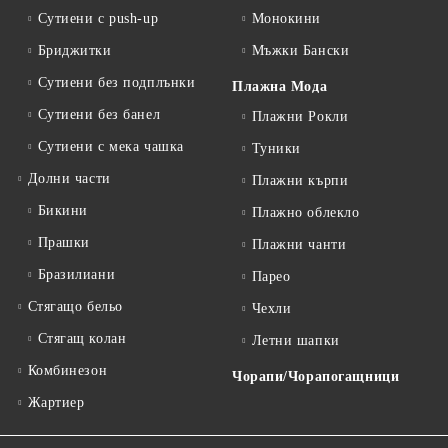
Сутиени с push-up
Монокини
Бриджитки
Мъжки Бански
Сутиени без подплънки
Плажна Мода
Сутиени без банел
Плажни Рокли
Сутиени с мека чашка
Туники
Долни части
Плажни кърпи
Бикини
Плажно облекло
Прашки
Плажни чанти
Бразилиани
Парео
Стягащо бельо
Чехли
Стягащ колан
Летни шапки
Комбинезон
Чорапи/Чорапогащници
Жартиер