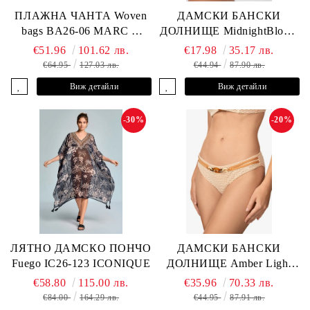
ПЛАЖНА ЧАНТА Woven
ДАМСКИ БАНСКИ
bags BA26-06 MARC &
ДОЛНИЩЕ MidnightBloom
ANDRE
L2505-Z-MCR MARC &
€51.96
101.62 лв.
€17.98
35.17 лв.
ANDRE
€64.95
127.03 лв.
€44.94
87.90 лв.
Виж детайли
Виж детайли
-30%
-20%
ЛЯТНО ДАМСКО ПОНЧО
ДАМСКИ БАНСКИ
Fuego IC26-123 ICONIQUE
ДОЛНИЩЕ Amber Light
L2605-Z-MCB MARC &
€58.80
115.00 лв.
€35.96
70.33 лв.
ANDRE
€84.00
164.29 лв.
€44.95
87.91 лв.