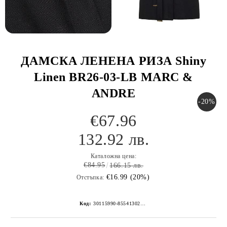
ДАМСКА ЛЕНЕНА РИЗА Shiny
Linen BR26-03-LB MARC &
ANDRE
-20%
€67.96
132.92 лв.
Каталожна цена:
€84.95
166.15 лв.
€16.99 (20%)
Отстъпка:
Код:
30115990-8554130267152271103