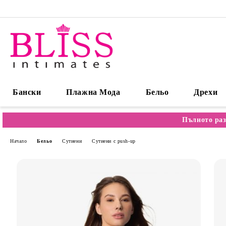
Бански
Плажна Мода
Бельо
Дрехи
Пълното раз
Начало
Бельо
Сутиени
Сутиени с push-up