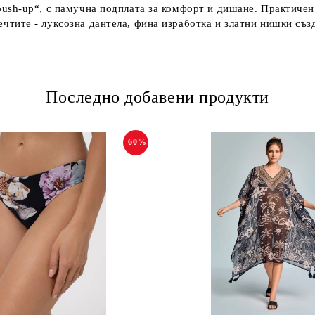
sh-up“, с памучна подплата за комфорт и дишане. Практичен
тите - луксозна дантела, фина изработка и златни нишки съз
Последно добавени продукти
-60%