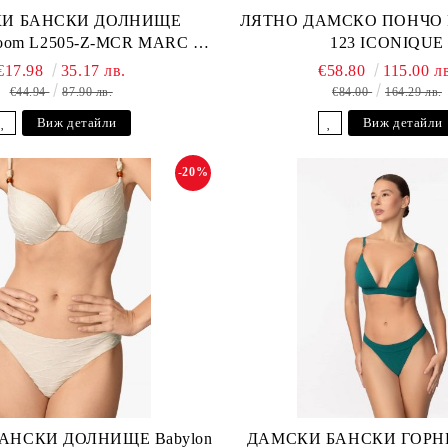
И БАНСКИ ДОЛНИЩЕ
ЛЯТНО ДАМСКО ПОНЧО Fu
loom L2505-Z-MCR MARC &
123 ICONIQUE
ANDRE
€17.98
35.17 лв.
€58.80
115.00 л
€44.94
87.90 лв.
€84.00
164.29 лв.
Виж детайли
Виж детайли
-20%
АНСКИ ДОЛНИЩЕ Babylon
ДАМСКИ БАНСКИ ГОРНИ