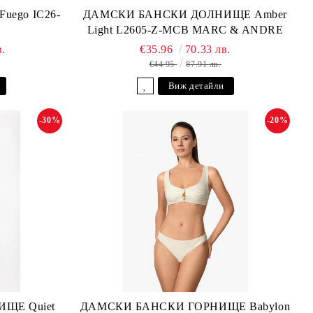
ego IC26-
ДАМСКИ БАНСКИ ДОЛНИЩЕ Amber
Light L2605-Z-MCB MARC & ANDRE
в.
€35.96
70.33 лв.
€44.95
87.91 лв.
Виж детайли
-30%
-20%
ЩЕ Quiet
ДАМСКИ БАНСКИ ГОРНИЩЕ Babylon