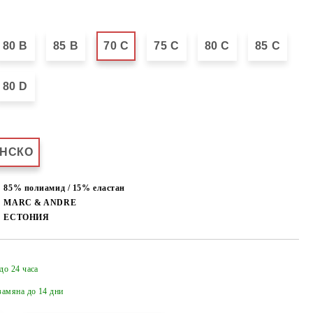
80 B
85 B
70 C
75 C
80 C
85 C
80 D
НСКО
85% полиамид / 15% еластан
MARC & ANDRE
ЕСТОНИЯ
до 24 часа
Добави в желани
амяна до 14 дни