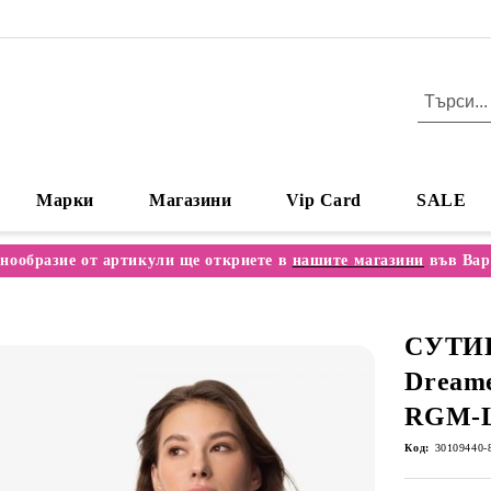
Марки
Магазини
Vip Card
SALE
нообразие от артикули ще откриете в
нашите магазини
във Вар
СУТИ
Dreame
RGM-
Код:
30109440-