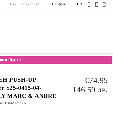
+359 898 22 33 22
Профил
EUR
на и Шумен.
€74.95
ЕН PUSH-UP
r S25-0415-04-
146.59 лв.
LY MARC & ANDRE
8554130267152267595