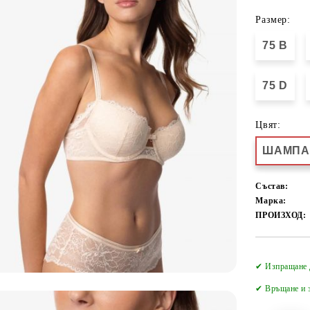
Размер:
75 B
75 D
Цвят:
ШАМПА
Състав:
Марка:
ПРОИЗХОД:
✔ Изпращане 
✔
Връщане и з