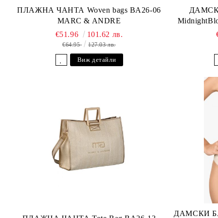
ПЛАЖНА ЧАНТА Woven bags BA26-06
ДАМСК
MARC & ANDRE
MidnightB
€51.96
101.62 лв.
€64.95
127.03 лв.
Виж детайли
ДАМСКИ Б