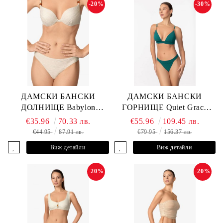
-20%
-30%
ДАМСКИ БАНСКИ
ДАМСКИ БАНСКИ
ДОЛНИЩЕ Babylon
ГОРНИЩЕ Quiet Grace
L2613-Z-MTB MARC &
L2607-Y-352 MARC &
€35.96
70.33 лв.
€55.96
109.45 лв.
ANDRE
ANDRE
€44.95
87.91 лв.
€79.95
156.37 лв.
Виж детайли
Виж детайли
-20%
-20%