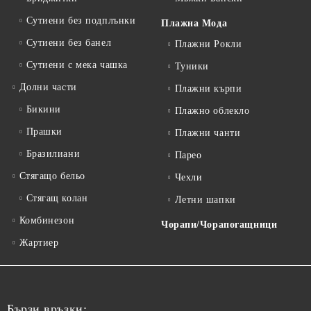
Сутиени без подплънки
Плажна Мода
Сутиени без банел
Плажни Рокли
Сутиени с мека чашка
Туники
Долни части
Плажни кърпи
Бикини
Плажно облекло
Прашки
Плажни чанти
Бразилиани
Парео
Стягащо бельо
Чехли
Стягащ колан
Летни шапки
Комбинезон
Чорапи/Чорапогащници
Жартиер
Бързи връзки: