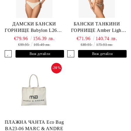
ДАМСКИ БАНСКИ
БАНСКИ ТАНКИНИ
ГОРНИЩЕ Babylon L2613-
ГОРНИЩЕ Amber Light
YP-682 MARC & ANDRE
L2605-Y-803 MARC &
€79.96
156.39 лв.
€71.96
140.74 лв.
ANDRE
€99.95
195.49 лв.
€89.95
175.93 лв.
Виж детайли
Виж детайли
-20%
ПЛАЖНА ЧАНТА Eco Bag
BA23-06 MARC & ANDRE