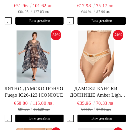
ANDRE
L2505-Z-MCR MARC &
€51.96
101.62 лв.
€17.98
35.17 лв.
ANDRE
€64.95
127.03 лв.
€44.94
87.90 лв.
Виж детайли
Виж детайли
-30%
-20%
ЛЯТНО ДАМСКО ПОНЧО
ДАМСКИ БАНСКИ
Fuego IC26-123 ICONIQUE
ДОЛНИЩЕ Amber Light
L2605-Z-MCB MARC &
€58.80
115.00 лв.
€35.96
70.33 лв.
ANDRE
€84.00
164.29 лв.
€44.95
87.91 лв.
Виж детайли
Виж детайли