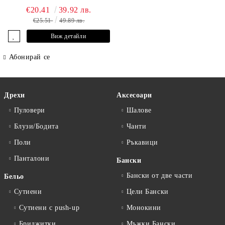
€20.41
39.92 лв.
€25.51
49.89 лв.
Виж детайли
Абонирай се
Дрехи
Аксесоари
Пуловери
Шалове
Блузи/Бодита
Чанти
Поли
Ръкавици
Панталони
Бански
Бански от две части
Бельо
Сутиени
Цели Бански
Сутиени с push-up
Монокини
Бриджитки
Мъжки Бански