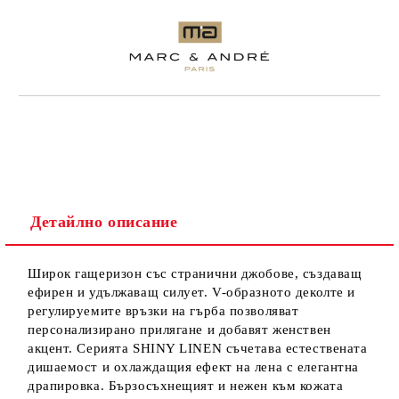
Детайлно описание
Широк гащеризон със странични джобове, създаващ
ефирен и удължаващ силует. V-образното деколте и
регулируемите връзки на гърба позволяват
персонализирано прилягане и добавят женствен
акцент. Серията SHINY LINEN съчетава естествената
дишаемост и охлаждащия ефект на лена с елегантна
драпировка. Бързосъхнещият и нежен към кожата