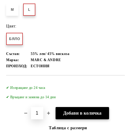
M
L
Цвят:
БЯЛО
Състав:
55% лен/ 45% вискоза
Марка:
MARC & ANDRE
ПРОИЗХОД:
ЕСТОНИЯ
Добави в желани
✔ Изпращане до 24 часа
✔
Връщане и замяна до 14 дни
Таблица с размери