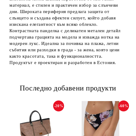
материал, е стилен и практичен избор за слънчеви
дни. Широката периферия предлага защита от
слънцето и създава ефектен силует, който добавя
изискана елегантност към всяко облекло.
Контрастната панделка с деликатен метален детайл
подчертава грацията на модела и изважда нотка на
модерен лукс. Идеална за почивка на плажа, летни
събития или разходки в града - за жена, която цени
както красотата, така и функционалността.
Продуктът е проектиран и разработен в Естония.
Последно добавени продукти
-20%
-60%