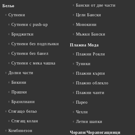
Бански от две части
Бельо
Сутиени
Цели Бански
Сутиени с push-up
Монокини
Бриджитки
Мъжки Бански
Сутиени без подплънки
Плажна Мода
Сутиени без банел
Плажни Рокли
Сутиени с мека чашка
Туники
Долни части
Плажни кърпи
Бикини
Плажно облекло
Прашки
Плажни чанти
Бразилиани
Парео
Стягащо бельо
Чехли
Стягащ колан
Летни шапки
Комбинезон
Чорапи/Чорапогащници