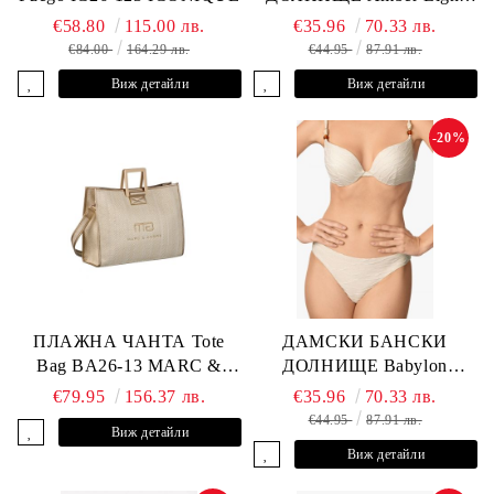
L2605-Z-MCB MARC &
€58.80
115.00 лв.
€35.96
70.33 лв.
ANDRE
€84.00
164.29 лв.
€44.95
87.91 лв.
Виж детайли
Виж детайли
-20%
ПЛАЖНА ЧАНТА Tote
ДАМСКИ БАНСКИ
Bag BA26-13 MARC &
ДОЛНИЩЕ Babylon
ANDRE
L2613-Z-MTB MARC &
€79.95
156.37 лв.
€35.96
70.33 лв.
ANDRE
€44.95
87.91 лв.
Виж детайли
Виж детайли