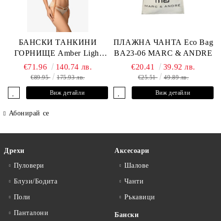
БАНСКИ ТАНКИНИ
ПЛАЖНА ЧАНТА Eco Bag
ГОРНИЩЕ Amber Light
BA23-06 MARC & ANDRE
L2605-Y-803 MARC &
€71.96
140.74 лв.
€20.41
39.92 лв.
ANDRE
€89.95
175.93 лв.
€25.51
49.89 лв.
Виж детайли
Виж детайли
Абонирай се
Дрехи
Аксесоари
Пуловери
Шалове
Блузи/Бодита
Чанти
Поли
Ръкавици
Панталони
Бански