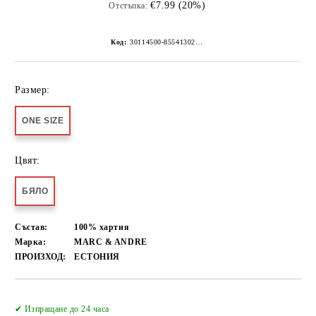
€7.99 (20%)
Отстъпка:
Код:
30114500-8554130267152269274
Размер:
ONE SIZE
Цвят:
БЯЛО
Състав:
100% хартия
Марка:
MARC & ANDRE
ПРОИЗХОД:
ЕСТОНИЯ
Добави в желани
✔ Изпращане до 24 часа