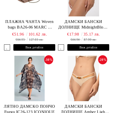
ПЛАЖНА ЧАНТА Woven
ДАМСКИ БАНСКИ
bags BA26-06 MARC &
ДОЛНИЩЕ MidnightBloom
ANDRE
L2505-Z-MCR MARC &
€51.96
101.62 лв.
€17.98
35.17 лв.
ANDRE
€64.95
127.03 лв.
€44.94
87.90 лв.
Виж детайли
Виж детайли
-30%
-20%
ЛЯТНО ДАМСКО ПОНЧО
ДАМСКИ БАНСКИ
Fuego IC26-123 ICONIQUE
ДОЛНИЩЕ Amber Light