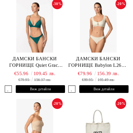
-30%
-20%
ДАМСКИ БАНСКИ
ДАМСКИ БАНСКИ
ГОРНИЩЕ Quiet Grace
ГОРНИЩЕ Babylon L2613-
L2607-Y-352 MARC &
YP-682 MARC & ANDRE
€55.96
109.45 лв.
€79.96
156.39 лв.
ANDRE
€79.95
156.37 лв.
€99.95
195.49 лв.
Виж детайли
Виж детайли
-20%
-20%