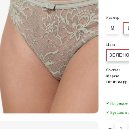
Размер:
M
Цвят:
ЗЕЛЕН
Състав:
Марка:
ПРОИЗХОД:
✔ Изпращане 
✔
Връщане и з