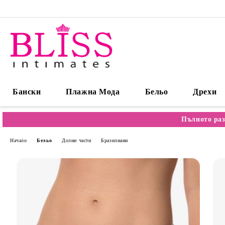
Бански
Плажна Мода
Бельо
Дрехи
Пълното раз
Начало
Бельо
Долни части
Бразилиани