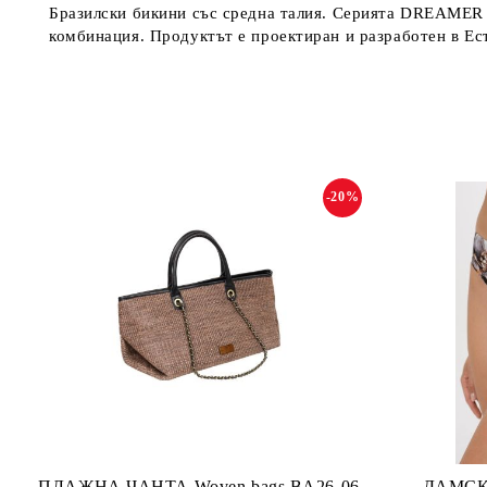
Бразилски бикини със средна талия. Серията DREAMER и
комбинация. Продуктът е проектиран и разработен в Ес
-20%
ПЛАЖНА ЧАНТА Woven bags BA26-06
ДАМСК