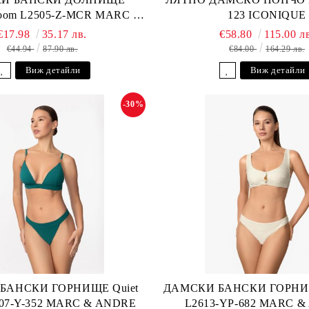
loom L2505-Z-MCR MARC &
123 ICONIQUE
ANDRE
€17.98
35.17 лв.
€58.80
115.00 л
€44.94
87.90 лв.
€84.00
164.29 лв.
Виж детайли
Виж детайли
-30%
БАНСКИ ГОРНИЩЕ Quiet
ДАМСКИ БАНСКИ ГОРНИЩ
607-Y-352 MARC & ANDRE
L2613-YP-682 MARC 