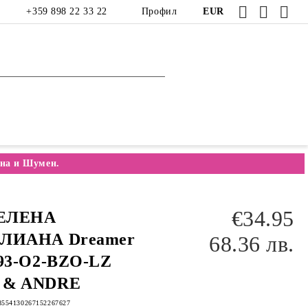
+359 898 22 33 22
Профил
EUR
на и Шумен.
€34.95
ЕЛЕНА
ЛИАНА Dreamer
68.36 лв.
893-O2-BZO-LZ
 & ANDRE
8554130267152267627