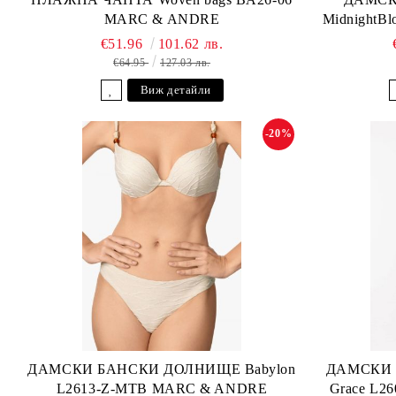
MARC & ANDRE
MidnightB
€51.96
101.62 лв.
€64.95
127.03 лв.
Виж детайли
-20%
ДАМСКИ БАНСКИ ДОЛНИЩЕ Babylon
ДАМСКИ 
L2613-Z-MTB MARC & ANDRE
Grace L2