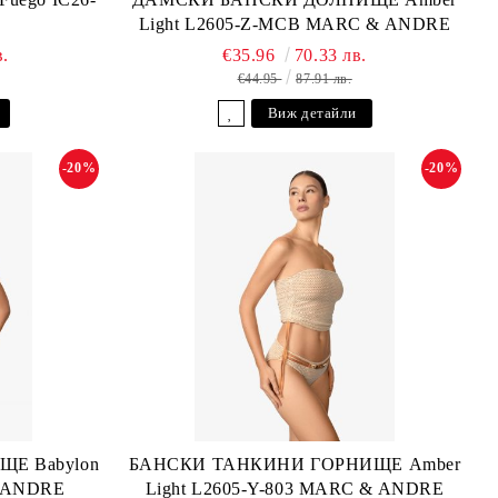
Light L2605-Z-MCB MARC & ANDRE
в.
€35.96
70.33 лв.
€44.95
87.91 лв.
Виж детайли
-20%
-20%
Е Babylon
БАНСКИ ТАНКИНИ ГОРНИЩЕ Amber
& ANDRE
Light L2605-Y-803 MARC & ANDRE