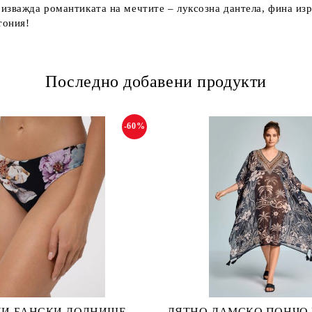
зважда романтиката на мечтите – луксозна дантела, фина изр
тония!
Последно добавени продукти
-60%
И БАНСКИ ДОЛНИЩЕ
ЛЯТНО ДАМСКО ПОНЧО Fu