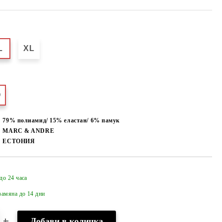
L
XL
О
79% полиамид/ 15% еластан/ 6% памук
MARC & ANDRE
ЕСТОНИЯ
до 24 часа
Добави в желани
амяна до 14 дни