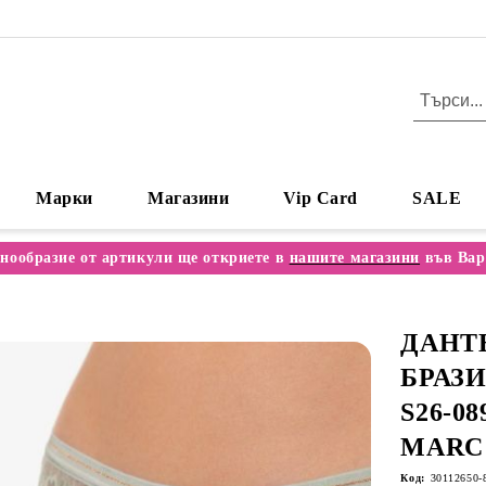
Марки
Магазини
Vip Card
SALE
нообразие от артикули ще откриете в
нашите магазини
във Вар
ДАНТ
БРАЗИ
S26-0
MARC
Код:
30112650-