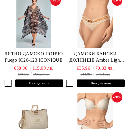
-30%
-20%
ЛЯТНО ДАМСКО ПОНЧО
ДАМСКИ БАНСКИ
Fuego IC26-123 ICONIQUE
ДОЛНИЩЕ Amber Light
L2605-Z-MCB MARC &
€58.80
115.00 лв.
€35.96
70.33 лв.
ANDRE
€84.00
164.29 лв.
€44.95
87.91 лв.
Виж детайли
Виж детайли
-20%