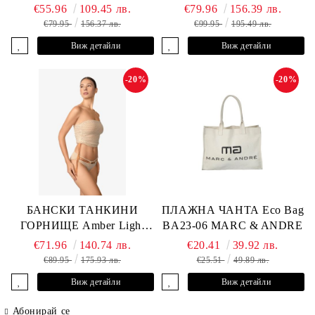
L2607-Y-352 MARC &
YP-682 MARC & ANDRE
€55.96
109.45 лв.
€79.96
156.39 лв.
ANDRE
€79.95
156.37 лв.
€99.95
195.49 лв.
Виж детайли
Виж детайли
-20%
-20%
БАНСКИ ТАНКИНИ
ПЛАЖНА ЧАНТА Eco Bag
ГОРНИЩЕ Amber Light
BA23-06 MARC & ANDRE
L2605-Y-803 MARC &
€71.96
140.74 лв.
€20.41
39.92 лв.
ANDRE
€89.95
175.93 лв.
€25.51
49.89 лв.
Виж детайли
Виж детайли
Абонирай се