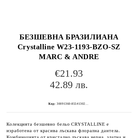
БЕЗШЕВНА БРАЗИЛИАНА
Crystalline W23-1193-BZO-SZ
MARC & ANDRE
€21.93
42.89 лв.
Код:
30091360-8554130267152262196
Колекцията безшевно бельо CRYSTALLINE е
изработена от красива лъскава флорална дантела.
Комбинацията от кристално лъскава черна, златна и