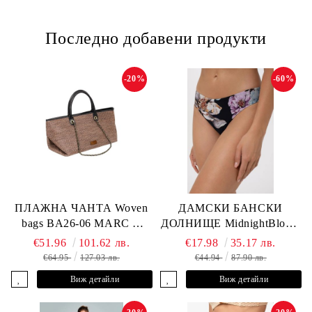
Последно добавени продукти
-20%
-60%
ПЛАЖНА ЧАНТА Woven
ДАМСКИ БАНСКИ
bags BA26-06 MARC &
ДОЛНИЩЕ MidnightBloom
ANDRE
L2505-Z-MCR MARC &
€51.96
101.62 лв.
€17.98
35.17 лв.
ANDRE
€64.95
127.03 лв.
€44.94
87.90 лв.
Виж детайли
Виж детайли