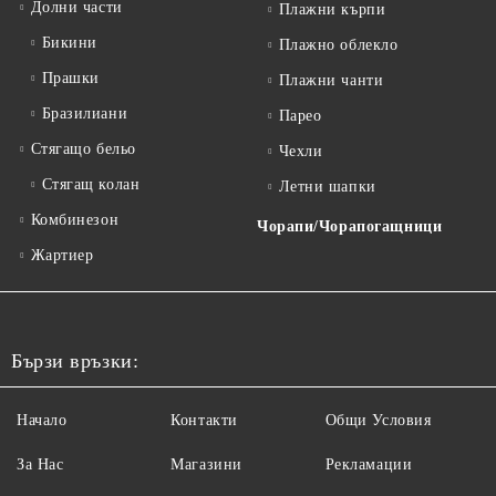
Долни части
Плажни кърпи
Бикини
Плажно облекло
Прашки
Плажни чанти
Бразилиани
Парео
Стягащо бельо
Чехли
Стягащ колан
Летни шапки
Комбинезон
Чорапи/Чорапогащници
Жартиер
Бързи връзки:
Начало
Контакти
Общи Условия
За Нас
Магазини
Рекламации