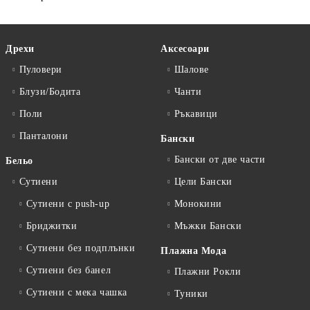
Дрехи
Аксесоари
Пуловери
Шалове
Блузи/Бодита
Чанти
Поли
Ръкавици
Панталони
Бански
Бански от две части
Бельо
Сутиени
Цели Бански
Сутиени с push-up
Монокини
Бриджитки
Мъжки Бански
Сутиени без подплънки
Плажна Мода
Сутиени без банел
Плажни Рокли
Сутиени с мека чашка
Туники