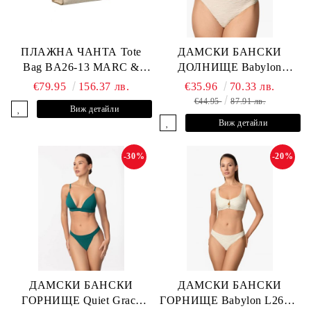
ПЛАЖНА ЧАНТА Tote
ДАМСКИ БАНСКИ
Bag BA26-13 MARC &
ДОЛНИЩЕ Babylon
ANDRE
L2613-Z-MTB MARC &
€79.95
156.37 лв.
€35.96
70.33 лв.
ANDRE
€44.95
87.91 лв.
Виж детайли
Виж детайли
-30%
-20%
ДАМСКИ БАНСКИ
ДАМСКИ БАНСКИ
ГОРНИЩЕ Quiet Grace
ГОРНИЩЕ Babylon L2613-