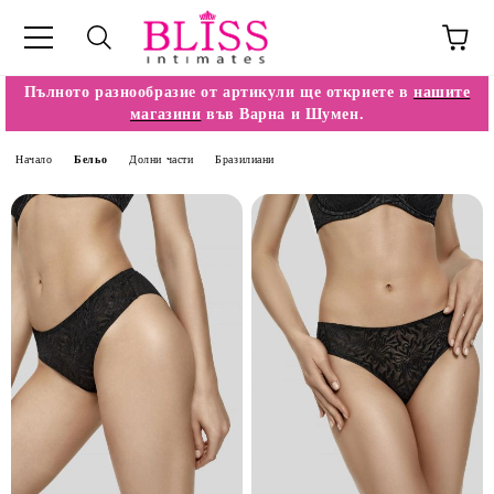
Пълното разнообразие от артикули ще откриете в
нашите
магазини
във Варна и Шумен.
Начало
Бельо
Долни части
Бразилиани