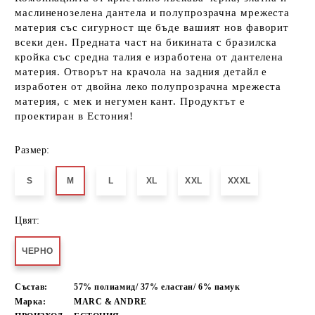
маслиненозелена дантела и полупрозрачна мрежеста
материя със сигурност ще бъде вашият нов фаворит
всеки ден. Предната част на бикината с бразилска
кройка със средна талия е изработена от дантелена
материя. Отворът на крачола на задния детайл е
изработен от двойна леко полупрозрачна мрежеста
материя, с мек и негумен кант. Продуктът е
проектиран в Естония!
Размер:
S
M
L
XL
XXL
XXXL
Цвят:
ЧЕРНО
Състав:
57% полиамид/ 37% еластан/ 6% памук
Марка:
MARC & ANDRE