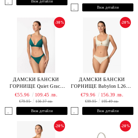
Виж детайли
Виж детайли
-30%
-20%
ДАМСКИ БАНСКИ
ДАМСКИ БАНСКИ
ГОРНИЩЕ Quiet Grace
ГОРНИЩЕ Babylon L2613-
L2607-Y-352 MARC &
YP-682 MARC & ANDRE
€55.96
109.45 лв.
€79.96
156.39 лв.
ANDRE
€79.95
156.37 лв.
€99.95
195.49 лв.
Виж детайли
Виж детайли
-20%
-20%