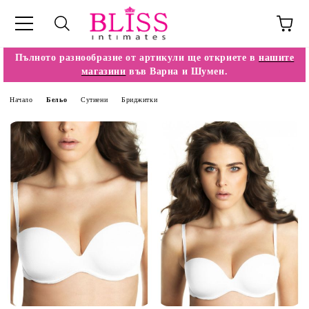
Пълното разнообразие от артикули ще откриете в
нашите
магазини
във Варна и Шумен.
Начало
Бельо
Сутиени
Бриджитки