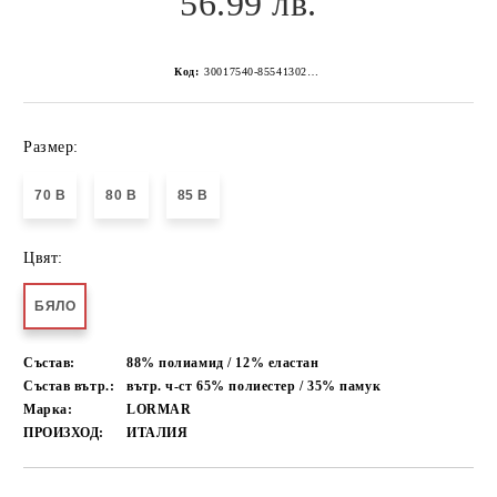
56.99 лв.
Код:
30017540-8554130267152222627
Размер:
70 B
80 B
85 B
Цвят:
БЯЛО
Състав:
88% полиамид / 12% еластан
Състав вътр.:
вътр. ч-ст 65% полиестер / 35% памук
Марка:
LORMAR
ПРОИЗХОД:
ИТАЛИЯ