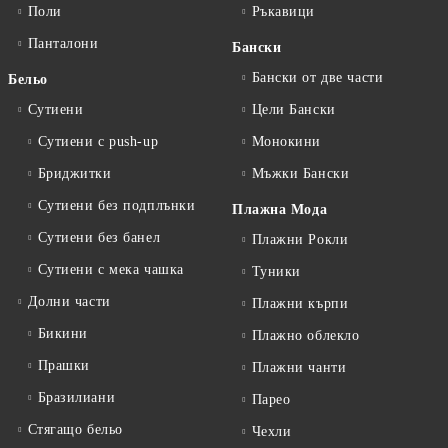
Поли
Ръкавици
Панталони
Бански
Бански от две части
Бельо
Сутиени
Цели Бански
Сутиени с push-up
Монокини
Бриджитки
Мъжки Бански
Сутиени без подплънки
Плажна Мода
Сутиени без банел
Плажни Рокли
Сутиени с мека чашка
Туники
Долни части
Плажни кърпи
Бикини
Плажно облекло
Прашки
Плажни чанти
Бразилиани
Парео
Стягащо бельо
Чехли