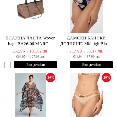
ПЛАЖНА ЧАНТА Woven
ДАМСКИ БАНСКИ
bags BA26-06 MARC &
ДОЛНИЩЕ MidnightBloom
ANDRE
L2505-Z-MCR MARC &
€51.96
101.62 лв.
€17.98
35.17 лв.
ANDRE
€64.95
127.03 лв.
€44.94
87.90 лв.
Виж детайли
Виж детайли
-30%
-20%