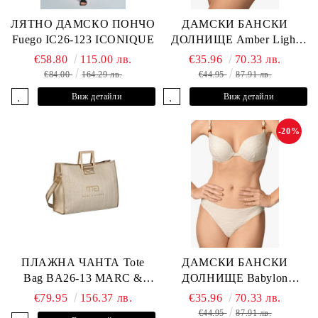
ЛЯТНО ДАМСКО ПОНЧО
ДАМСКИ БАНСКИ
Fuego IC26-123 ICONIQUE
ДОЛНИЩЕ Amber Light
L2605-Z-MCB MARC &
€58.80
115.00 лв.
€35.96
70.33 лв.
ANDRE
€84.00
164.29 лв.
€44.95
87.91 лв.
Виж детайли
Виж детайли
-20%
ПЛАЖНА ЧАНТА Tote
ДАМСКИ БАНСКИ
Bag BA26-13 MARC &
ДОЛНИЩЕ Babylon
ANDRE
L2613-Z-MTB MARC &
€79.95
156.37 лв.
€35.96
70.33 лв.
ANDRE
€44.95
87.91 лв.