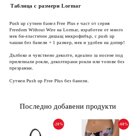
Таблица с размери Lormar
Push up сутиен банел Free Plus е част от серия
Freedom Without Wire на Lormar, изработен от много
мек би-еластичен дишащ микрофибър, с push up
чашки без банели + 1 размер, мек и удобен на допир!
Дълбоко и чувствено деколте, идеално за носене под
прилепнали рокли, деколтирани рокли или топове без
презрамки.
Сутиен Push up Free Plus без банели.
Последно добавени продукти
-20%
-60%